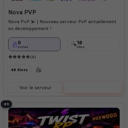
Champ de bataille
Nova PVP
Nova PvP 💫 | Nouveau serveur PvP actuellement
en developpement !
0
16
votes
clics
(0)
48 Slots
Voir le serveur
Voter
#6