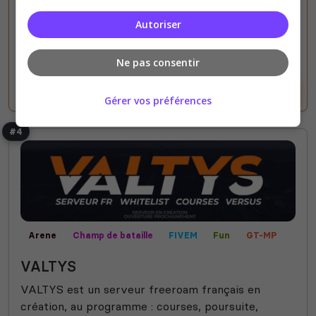
(0)
Autoriser
1/2 026
Joueurs
Ne pas consentir
Voir le serveur
Voter
Gérer vos préférences
#4
Arene
Champ de bataille
FIVEM
Fun
GT-MP
Mini-jeux
PC
Stunt
VALTYS
VALTYS est un serveur freeroam français en
création, au programme : courses, poursuite,