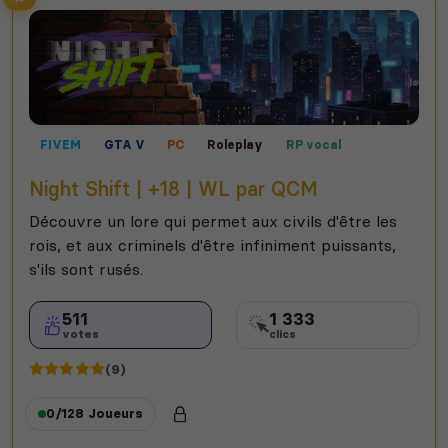
FIVEM
GTA V
PC
Roleplay
RP vocal
Contrôle territorial
Night Shift | +18 | WL par QCM
Découvre un lore qui permet aux civils d'être les
rois, et aux criminels d'être infiniment puissants,
s'ils sont rusés.
511
1 333
votes
clics
(9)
0/128
Joueurs