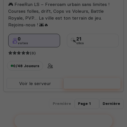
🎮 FreeRun LS – Freeroam urbain sans limites !
Courses folles, drift, Cops vs Voleurs, Battle
Royale, PVP… La ville est ton terrain de jeu.
Rejoins-nous ! 🌆🔥
0
21
votes
clics
(0)
0/48
Joueurs
Voir le serveur
Voter
Première
Dernière
Ajouter votre serveur sur le Top !