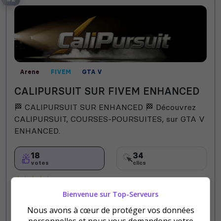
Arene
FIVEM
GTA V
CALIPURSUIT SUR FIVEM ENHANCED
🏁 CALIPURSUIT SUR ENHANCED 🏁 Découvrez
CALIPURSUIT, COURSES-POURSUITES, sur GTA V
ENHANCED.
18
34
votes
clics
(1)
Bienvenue sur Top-Serveurs
64 Slots
Nous avons à cœur de protéger vos données
personnelles et nous vous demandons votre