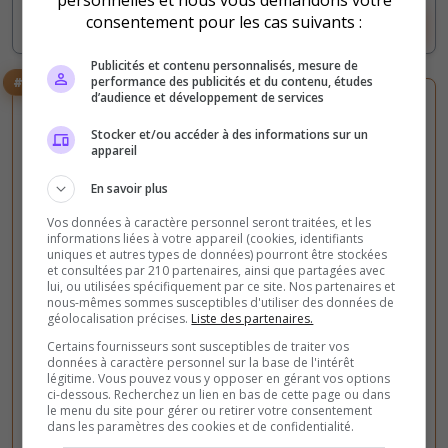
consentement pour les cas suivants :
Voir le serveur
Voter
Publicités et contenu personnalisés, mesure de
performance des publicités et du contenu, études
#3
d’audience et développement de services
Stocker et/ou accéder à des informations sur un
appareil
En savoir plus
Vos données à caractère personnel seront traitées, et les
informations liées à votre appareil (cookies, identifiants
Arene
Contrôle territorial
FIVEM
Fun
GTA V
uniques et autres types de données) pourront être stockées
Roleplay
RP vocal
et consultées par 210 partenaires, ainsi que partagées avec
ElyriaFA
lui, ou utilisées spécifiquement par ce site. Nos partenaires et
nous-mêmes sommes susceptibles d'utiliser des données de
géolocalisation précises.
Liste des partenaires.
ElyriaFa / Lore inédit / du jamais vue sur GTARP !
Mapping, Import, job police/ems full immersif !
Certains fournisseurs sont susceptibles de traiter vos
données à caractère personnel sur la base de l'intérêt
Gang/Illégal inédit ! Mission HÉLICOPTÈRE !!
légitime. Vous pouvez vous y opposer en gérant vos options
ci-dessous. Recherchez un lien en bas de cette page ou dans
le menu du site pour gérer ou retirer votre consentement
0
86
dans les paramètres des cookies et de confidentialité.
votes
clics