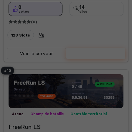
0
14
votes
clics
(0)
128 Slots
Voir le serveur
Voter
#10
Arene
Champ de bataille
Contrôle territorial
FIVEM
Fun
GTA V
Mini-jeux
PC
PVP
FreeRun LS
Roleplay
RP vocal