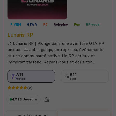
FIVEM
GTA V
PC
Roleplay
Fun
RP vocal
Lunaris RP
🌙 Lunaris RP | Plonge dans une aventure GTA RP
unique ! 🚓 Jobs, gangs, entreprises, événements
et une communauté active. Un RP sérieux et
immersif t'attend. Rejoins-nous et écris ton...
311
811
votes
clics
(2)
4/128
Joueurs
Voir le serveur
Voter