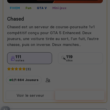
FIVEM
Fun
GTA V
Mini-jeux
Mods communautaires
PC
Stunt
Arene
PVP
Chased
Chased est un serveur de course-poursuite 1v1
compétitif conçu pour GTA 5 Enhanced. Deux
joueurs, une voiture tirée au sort, l’un fuit, l’autre
chasse, puis on inverse. Deux manches...
111
119
votes
clics
(3)
0/1 664
Joueurs
Voir le serveur
Voter
#2