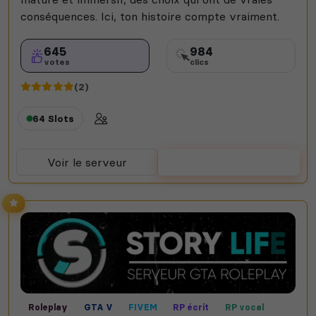
conséquences. Ici, ton histoire compte vraiment.
645
984
votes
clics
(2)
64 Slots
Voir le serveur
Voter
Roleplay
GTA V
FIVEM
RP écrit
RP vocal