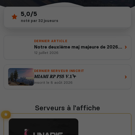
5,0/5
67
depuis 2012
noté par 32 joueurs
serveurs actifs
14 ans d'expertise
DERNIER ARTICLE
›
Notre deuxième maj majeure de 2026
est en ligne
12 juillet 2026
DERNIER SERVEUR INSCRIT
›
𝑴𝑰𝑨𝑴𝑰 𝑹𝑷 𝑷𝑺𝟓 𝑽.𝟏🦩
inscrit le 8 août 2026
Serveurs à l'affiche