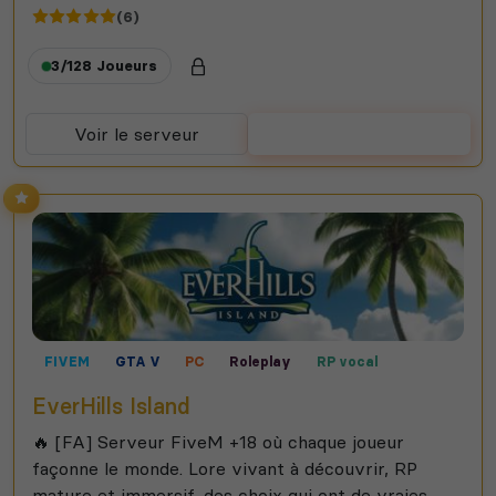
(6)
3/128
Joueurs
Voir le serveur
Voter
FIVEM
GTA V
PC
Roleplay
RP vocal
EverHills Island
🔥 [FA] Serveur FiveM +18 où chaque joueur
façonne le monde. Lore vivant à découvrir, RP
mature et immersif, des choix qui ont de vraies