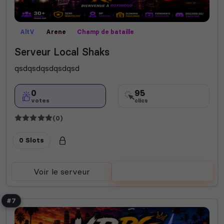
AltV
Arene
Champ de bataille
Serveur Local Shaks
qsdqsdqsdqsdqsd
0
95
votes
clics
(0)
0 Slots
Voir le serveur
Voter
#7