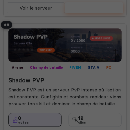
Voir le serveur
Voter
#8
Arene
Champ de bataille
FIVEM
GTA V
PC
PVP
Shadow PVP
Shadow PVP est un serveur PvP intense où l’action
est constante. Gunfights et combats rapides : viens
prouver ton skill et dominer le champ de bataille.
0
19
votes
clics