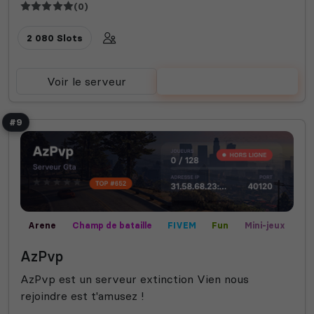
(0)
2 080 Slots
Voir le serveur
Voter
#9
Arene
Champ de bataille
FIVEM
Fun
Mini-jeux
PVP
AzPvp
AzPvp est un serveur extinction Vien nous
rejoindre est t'amusez !