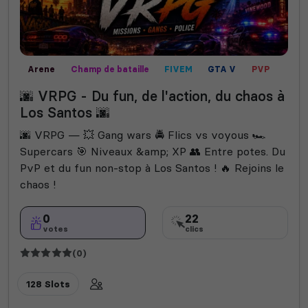
Arene
Champ de bataille
FIVEM
GTA V
PVP
🌆 VRPG - Du fun, de l'action, du chaos à
Los Santos 🌆
🌆 VRPG — 💥 Gang wars 🚔 Flics vs voyous 🏎️
Supercars 🎯 Niveaux &amp; XP 👥 Entre potes. Du
PvP et du fun non-stop à Los Santos ! 🔥 Rejoins le
chaos !
0
22
votes
clics
(0)
128 Slots