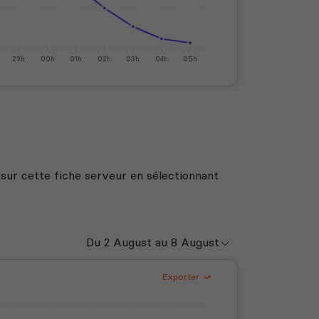
23h
00h
01h
02h
03h
04h
05h
 sur cette fiche serveur en sélectionnant
Exporter