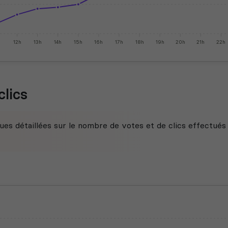
h
12h
13h
14h
15h
16h
17h
18h
19h
20h
21h
22h
clics
ues détaillées sur le nombre de votes et de clics effectués