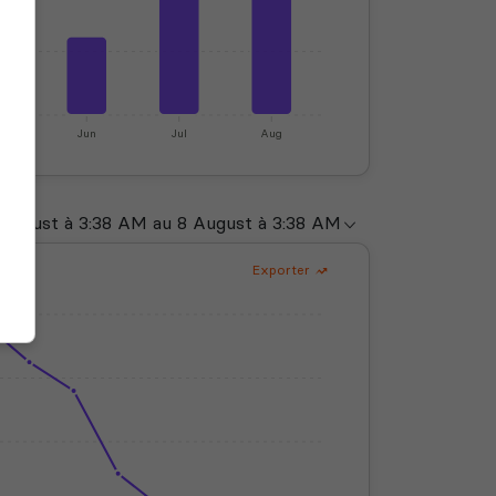
y
Jun
Jul
Aug
Exporter