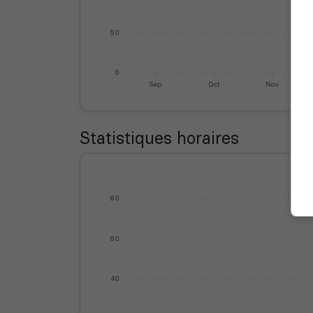
50
0
Sep
Oct
Nov
Statistiques horaires
80
60
40