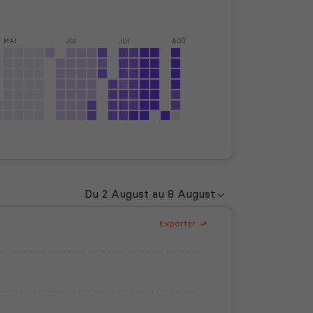
MAI
JUI
JUI
AOÛ
Exporter