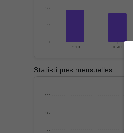
100
50
0
02/08
03/08
Statistiques mensuelles
200
150
100