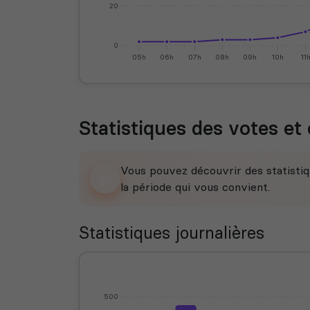
20
0
05h
06h
07h
08h
09h
10h
11
Statistiques des votes et 
Vous pouvez découvrir des statistiq
la période qui vous convient.
Statistiques journalières
500