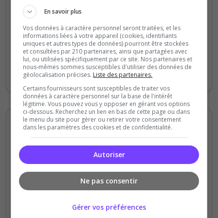
Qualité
En savoir plus
Staff du serveur
Vos données à caractère personnel seront traitées, et les
Ambiance
informations liées à votre appareil (cookies, identifiants
uniques et autres types de données) pourront être stockées
Disponibilité
et consultées par 210 partenaires, ainsi que partagées avec
lui, ou utilisées spécifiquement par ce site. Nos partenaires et
nous-mêmes sommes susceptibles d'utiliser des données de
27/06/2026 !!!!!!! merci pour le taff de dev
géolocalisation précises.
Liste des partenaires.
Certains fournisseurs sont susceptibles de traiter vos
données à caractère personnel sur la base de l'intérêt
légitime. Vous pouvez vous y opposer en gérant vos options
ci-dessous. Recherchez un lien en bas de cette page ou dans
le menu du site pour gérer ou retirer votre consentement
Maizee
dans les paramètres des cookies et de confidentialité.
5
/5
il y a 1 mois
Autoriser
Qualité
Ne pas consentir
Staff du serveur
Ambiance
Gérer vos préférences
Disponibilité