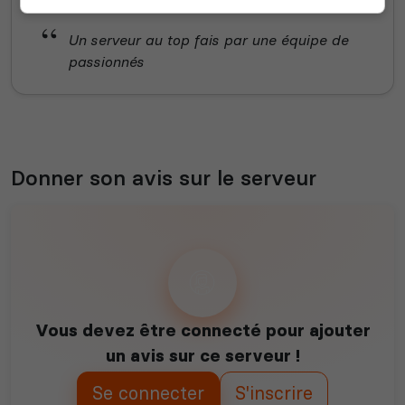
Un serveur au top fais par une équipe de
passionnés
Donner son avis sur le serveur
Vous devez être connecté pour ajouter
un avis sur ce serveur !
Se connecter
S'inscrire