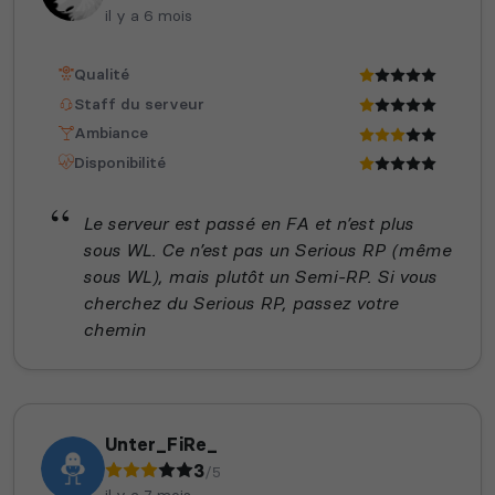
il y a 6 mois
Qualité
Staff du serveur
Ambiance
Disponibilité
Le serveur est passé en FA et n’est plus
sous WL. Ce n’est pas un Serious RP (même
sous WL), mais plutôt un Semi-RP. Si vous
cherchez du Serious RP, passez votre
chemin
Unter_FiRe_
3
/5
il y a 7 mois