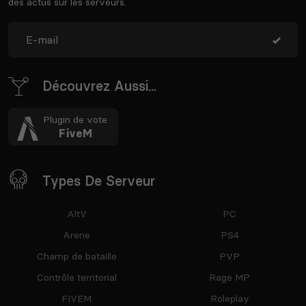
des actus sur les serveurs.
Découvrez Aussi...
Plugin de vote
FiveM
Types De Serveur
AltV
PC
Arene
PS4
Champ de bataille
PVP
Contrôle territorial
Rage MP
FIVEM
Roleplay