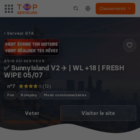
Classements
Serveur GTA
AVIS DU SERVEUR
✅ SunnyIsland V2 ✈️ | WL +18 | FRESH
WIPE 05/07
(12)
n°7
Fun
Roleplay
Mods communautaires
Voter
Visiter le site