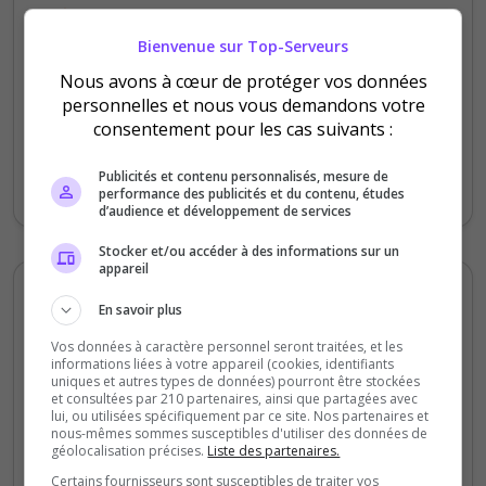
Qualité
Staff du serveur
Bienvenue sur Top-Serveurs
Ambiance
Nous avons à cœur de protéger vos données
Disponibilité
personnelles et nous vous demandons votre
consentement pour les cas suivants :
Seul bémol que j'ai a dire c'est l'opti du
Publicités et contenu personnalisés, mesure de
serveur sinon top !
performance des publicités et du contenu, études
d’audience et développement de services
Stocker et/ou accéder à des informations sur un
appareil
Dodorytos
En savoir plus
5
/5
Vos données à caractère personnel seront traitées, et les
il y a 9 mois
informations liées à votre appareil (cookies, identifiants
uniques et autres types de données) pourront être stockées
et consultées par 210 partenaires, ainsi que partagées avec
Qualité
lui, ou utilisées spécifiquement par ce site. Nos partenaires et
nous-mêmes sommes susceptibles d'utiliser des données de
Staff du serveur
géolocalisation précises.
Liste des partenaires.
Ambiance
Certains fournisseurs sont susceptibles de traiter vos