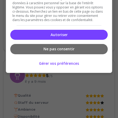
Disponibilité
données à caractère personnel sur la base de l'intérêt
légitime. Vous pouvez vous y opposer en gérant vos options
ci-dessous. Recherchez un lien en bas de cette page ou dans
le menu du site pour gérer ou retirer votre consentement
Super serveur en évolution chaque jours
dans les paramètres des cookies et de confidentialité.
avec de bonne amélioration ! L’ambiance
chill, le staff réactif, évents et la
Autoriser
communauté est présente. Sunny Island
mérite le détour.
Ne pas consentir
Gérer vos préférences
William
5
/5
il y a 9 mois
Qualité
Staff du serveur
Ambiance
Disponibilité