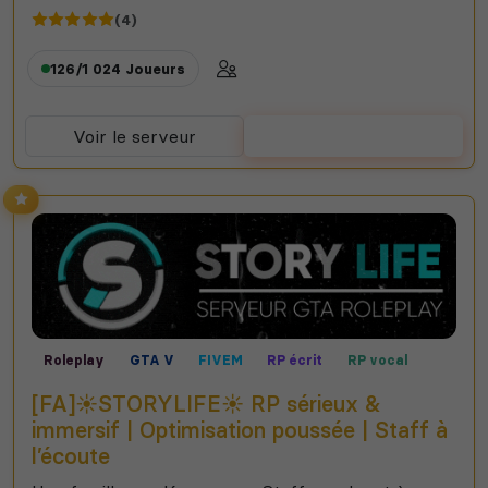
(4)
126/1 024
Joueurs
Voir le serveur
Voter
Roleplay
GTA V
FIVEM
RP écrit
RP vocal
[FA]☀️STORYLIFE☀️ RP sérieux &
immersif | Optimisation poussée | Staff à
l’écoute