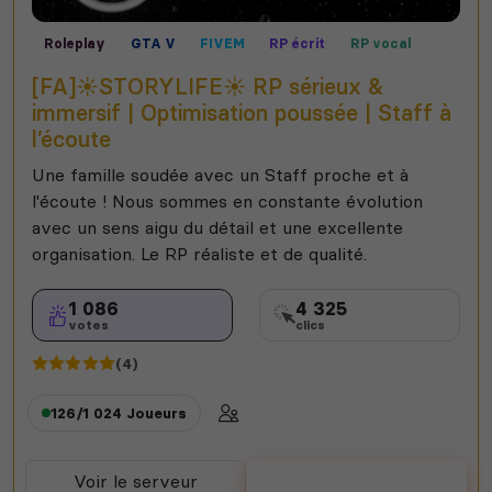
Roleplay
GTA V
FIVEM
RP écrit
RP vocal
[FA]☀️STORYLIFE☀️ RP sérieux &
immersif | Optimisation poussée | Staff à
l’écoute
Une famille soudée avec un Staff proche et à
l'écoute ! Nous sommes en constante évolution
avec un sens aigu du détail et une excellente
organisation. Le RP réaliste et de qualité.
1 086
4 325
votes
clics
(4)
126/1 024
Joueurs
Voir le serveur
Voter