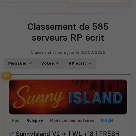
Classement de 585
serveurs RP écrit
Classement mis à jour le
06/08/2026
Mensuel
Votes
RP écrit
#1
Fun
Roleplay
Mods communautaires
FIVEM
RP vocal
RP écrit
GTA V
✅ SunnyIsland V2 ✈️ | WL +18 | FRESH