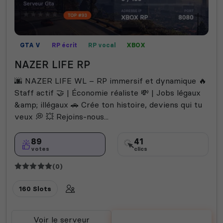
GTA V
RP écrit
RP vocal
XBOX
NAZER LIFE RP
🌆 NAZER LIFE WL – RP immersif et dynamique 🔥
Staff actif 🤝 | Économie réaliste 💸 | Jobs légaux
&amp; illégaux 🚗 Crée ton histoire, deviens qui tu
veux 💭 💥 Rejoins-nous...
89
41
votes
clics
(0)
160 Slots
Voir le serveur
Voter