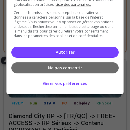
votes
clics
géolocalisation précises.
Liste des partenaires.
Certains fournisseurs sont susceptibles de traiter vos
(4)
données à caractère personnel sur la base de l'intérêt
légitime. Vous pouvez vous y opposer en gérant vos options
126/1 024
Joueurs
ci-dessous. Recherchez un lien en bas de cette page ou dans
le menu du site pour gérer ou retirer votre consentement
dans les paramètres des cookies et de confidentialité.
Voir le serveur
Voter
Autoriser
#4
Ne pas consentir
Gérer vos préférences
FIVEM
Fun
GTA V
PC
Roleplay
RP vocal
Mods communautaires
RP écrit
Contrôle territorial
Diamond City RP -> [FR/QC] -> FREE-
Champ de bataille
PVP
Mini-jeux
ACCESS -> RP Sérieux -> Contenu
INCROYABLE & Optimisé