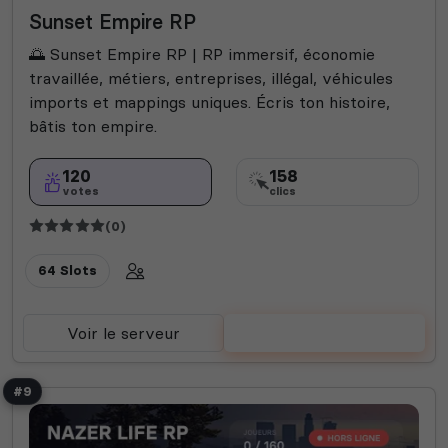
Roleplay
RP écrit
RP vocal
Sunset Empire RP
🌅 Sunset Empire RP | RP immersif, économie
travaillée, métiers, entreprises, illégal, véhicules
imports et mappings uniques. Écris ton histoire,
bâtis ton empire.
120
158
votes
clics
(0)
64 Slots
Voir le serveur
Voter
#9