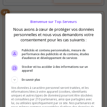
#3
Bienvenue sur Top-Serveurs
Nous avons à cœur de protéger vos données
personnelles et nous vous demandons votre
consentement pour les cas suivants :
Roleplay
GTA V
FIVEM
RP écrit
RP vocal
Publicités et contenu personnalisés, mesure de
performance des publicités et du contenu, études
[FA]☀️STORYLIFE☀️ RP sérieux &
d’audience et développement de services
immersif | Optimisation poussée | Staff à
Stocker et/ou accéder à des informations sur un
l’écoute
appareil
Une famille soudée avec un Staff proche et à
En savoir plus
l'écoute ! Nous sommes en constante évolution
avec un sens aigu du détail et une excellente
Vos données à caractère personnel seront traitées, et les
informations liées à votre appareil (cookies, identifiants
organisation. Le RP réaliste et de qualité.
uniques et autres types de données) pourront être stockées
et consultées par 210 partenaires, ainsi que partagées avec
lui, ou utilisées spécifiquement par ce site. Nos partenaires et
1 086
4 325
nous-mêmes sommes susceptibles d'utiliser des données de