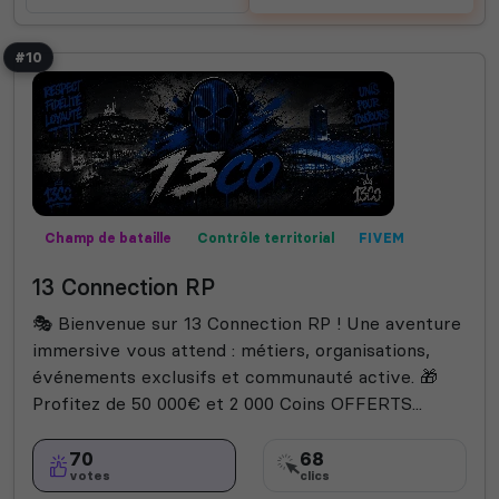
#10
Champ de bataille
Contrôle territorial
FIVEM
GTA V
Mods communautaires
PC
Roleplay
13 Connection RP
RP écrit
RP vocal
Semi-RP
PVP
🎭 Bienvenue sur 13 Connection RP ! Une aventure
immersive vous attend : métiers, organisations,
événements exclusifs et communauté active. 🎁
Profitez de 50 000€ et 2 000 Coins OFFERTS...
70
68
votes
clics