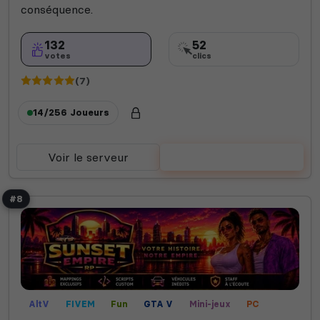
conséquence.
132
52
votes
clics
(7)
14/256
Joueurs
Voir le serveur
Voter
#8
AltV
FIVEM
Fun
GTA V
Mini-jeux
PC