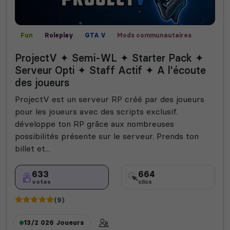
Fun
Roleplay
GTA V
Mods communautaires
FIVEM
RP écrit
RP vocal
PC
ProjectV ✦ Semi-WL ✦ Starter Pack ✦
Serveur Opti ✦ Staff Actif ✦ A l'écoute
des joueurs
ProjectV est un serveur RP créé par des joueurs
pour les joueurs avec des scripts exclusif.
développe ton RP grâce aux nombreuses
possibilités présente sur le serveur. Prends ton
billet et...
633
664
votes
clics
(9)
13/2 026
Joueurs