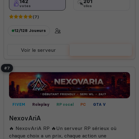
142
201
votes
clics
(7)
12/128
Joueurs
Voir le serveur
Voter
#7
FIVEM
Roleplay
RP vocal
PC
GTA V
RP écrit
Mini-jeux
NexovAriA
🔥 NexovAriA RP 🔥Un serveur RP sérieux où
chaque choix a un prix, chaque action une