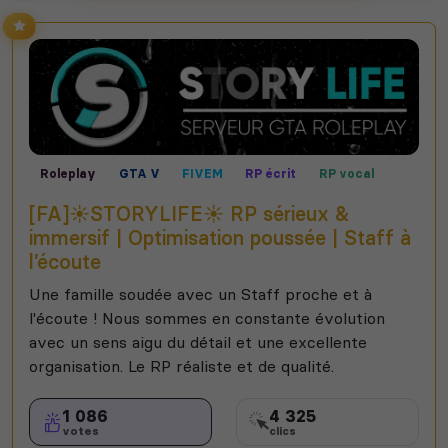
Roleplay
GTA V
FIVEM
RP écrit
RP vocal
[FA]☀️STORYLIFE☀️ RP sérieux &
immersif | Optimisation poussée | Staff à
l’écoute
Une famille soudée avec un Staff proche et à
l'écoute ! Nous sommes en constante évolution
avec un sens aigu du détail et une excellente
organisation. Le RP réaliste et de qualité.
1 086
4 325
votes
clics