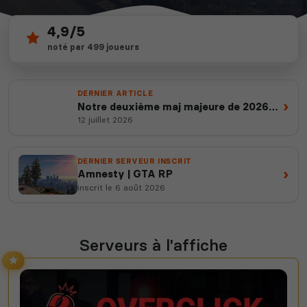
4,9/5
585
depuis 2012
noté par 499 joueurs
serveurs actifs
14 ans d'expertise
DERNIER ARTICLE
›
Notre deuxième maj majeure de 2026
est en ligne
12 juillet 2026
DERNIER SERVEUR INSCRIT
›
Amnesty | GTA RP
inscrit le 6 août 2026
Serveurs à l'affiche