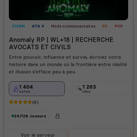
FIVEM
GTA V
Mods communautaires
PC
PVP
Roleplay
RP écrit
RP vocal
Anomaly RP | WL+18 | RECHERCHE
AVOCATS ET CIVILS
Entre pouvoir, influence et survie, écrivez votre
histoire dans un monde où la frontière entre réalité
et illusion s'efface peu à peu.
1 404
1 263
votes
clics
(5)
24/128
Joueurs
Voir le serveur
Voter