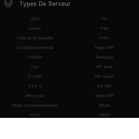
Types De Serveur
AltV
PC
Arene
PS4
Champ de bataille
PVP
Contrôle territorial
Rage MP
FIVEM
Roleplay
Fun
RP écrit
GT-MP
RP vocal
GTA V
SA-MP
Mini-jeux
Semi-RP
Mods communautaires
Stunt
MTA
XBOX