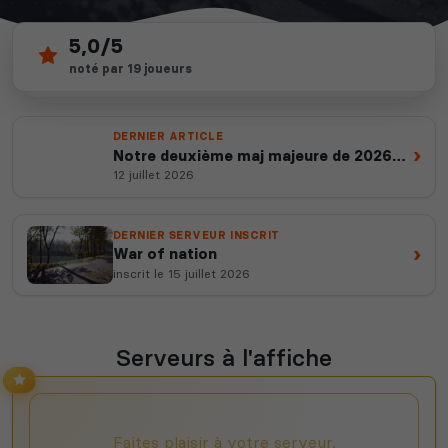
5,0/5
60
depuis 2012
noté par 19 joueurs
serveurs actifs
14 ans d'expertise
DERNIER ARTICLE
›
Notre deuxième maj majeure de 2026
est en ligne
12 juillet 2026
DERNIER SERVEUR INSCRIT
›
War of nation
inscrit le 15 juillet 2026
Serveurs à l'affiche
Faites plaisir à votre serveur,