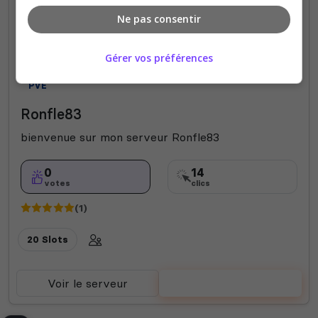
Ne pas consentir
Gérer vos préférences
PVE
Ronfle83
bienvenue sur mon serveur Ronfle83
0
14
votes
clics
(1)
20 Slots
Voir le serveur
Voter