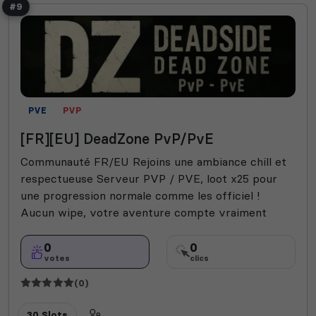
#9
PVE
PVP
[FR][EU] DeadZone PvP/PvE
Communauté FR/EU Rejoins une ambiance chill et
respectueuse Serveur PVP / PVE, loot x25 pour
une progression normale comme les officiel !
Aucun wipe, votre aventure compte vraiment
0
0
votes
clics
(0)
30 Slots