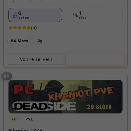
6
1
votes
clics
(3)
50 Slots
Voir le serveur
Voter
#2
Fun
PVE
Khaniot PVE