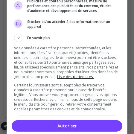
Publicités et contenu personnalisés, mesure de
performance des publicités et du contenu, études
d’audience et développement de services
Fun
PVE
Destination Finale
Stocker et/ou accéder à des informations sur un
appareil
Serveur moddé, bots hardcore, loot minimal. Pas de
En savoir plus
PVP. Ouvert à tous dans le respect des autres
joueurs. Modos présents, discord non obligatoire.
Vos données à caractère personnel seront traitées, et les
informations liées à votre appareil (cookies, identifiants
uniques et autres types de données) pourront être stockées
0
0
et consultées par 210 partenaires, ainsi que partagées avec
votes
clics
lui, ou utilisées spécifiquement par ce site. Nos partenaires et
nous-mêmes sommes susceptibles d'utiliser des données de
géolocalisation précises.
Liste des partenaires.
(0)
Certains fournisseurs sont susceptibles de traiter vos
données à caractère personnel sur la base de l'intérêt
15 Slots
légitime. Vous pouvez vous y opposer en gérant vos options
ci-dessous. Recherchez un lien en bas de cette page ou dans
le menu du site pour gérer ou retirer votre consentement
Voir le serveur
Voter
dans les paramètres des cookies et de confidentialité.
Autoriser
#8