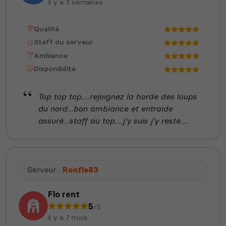
il y a 3 semaines
Qualité
Staff du serveur
Ambiance
Disponibilité
Top top top....rejoignez la horde des loups
du nord...bon ambiance et entraide
assuré...staff au top....j'y suis j'y reste....
Serveur :
Ronfle83
Flo rent
5
/5
il y a 7 mois