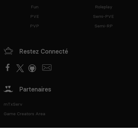
Fun
Roleplay
PVE
Semi-PVE
PVP
Semi-RP
Restez Connecté
Partenaires
mTxServ
Game Creators Area
Classements