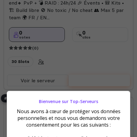
end🔸 PvP + 💣 RAID : 24h/24 🎉 Évents • 🎒 Kits •
🏗️ Build libre 🚫 No toxic / No cheat 👥 Max 5 par
team 🌍 FR / EN...
0
0
votes
clics
(0)
30 Slots
Voir le serveur
Voter
#7
Bienvenue sur Top-Serveurs
Nous avons à cœur de protéger vos données
personnelles et nous vous demandons votre
consentement pour les cas suivants :