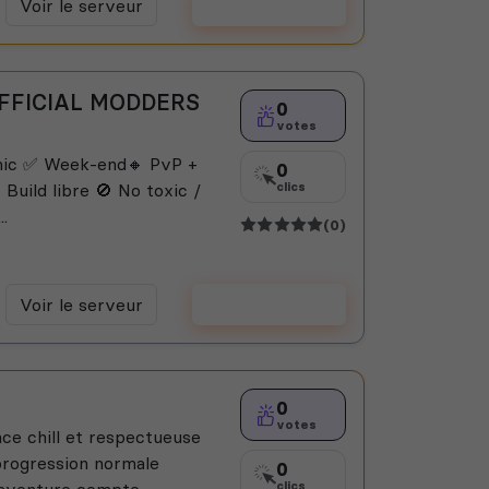
Voir le serveur
Voter
 OFFICIAL MODDERS
0
votes
mic ✅ Week-end🔸 PvP +
0
 Build libre 🚫 No toxic /
clics
.
(0)
Voir le serveur
Voter
0
votes
e chill et respectueuse
progression normale
0
e aventure compte
clics