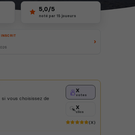
5,0/5
noté par 15 joueurs
 INSCRIT
›
 2026
X
votes
 si vous choisissez de
X
clics
(X)