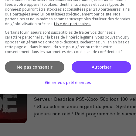
liées à votre appareil (cookies, identifiants uniques et autres types de
A PVP DEADZONE
données) pourront être stockées et consultées par 210 partenaires, ainsi
que partagées avec lui, ou utilisées spécifiquement par ce site. Nos
VILE FR 🔥 ⚔️ PVP | 👥 Team de 8 | 🤝 Alliance autorisée 💣
partenaires et nous-mêmes sommes susceptibles d'utiliser des données
éguliers en semaine 🛒 Shop Discord
de géolocalisation précises.
Liste des partenaires.
Certains fournisseurs sont susceptibles de traiter vos données à
caractère personnel sur la base de l'intérêt légitime. Vous pouvez vous y
opposer en gérant vos options ci-dessous. Recherchez un lien en bas de
cette page ou dans le menu du site pour gérer ou retirer votre
consentement dans les paramètres des cookies et de confidentialité.
Ne pas consentir
Autoriser
Gérer vos préférences
Warhiton FR
Serveur Deadside PS5-Xbox 50x loot 100 véh
! Shop admins avec argent du jeux . Système
joueurs non raid ! Raid programmée le samedi