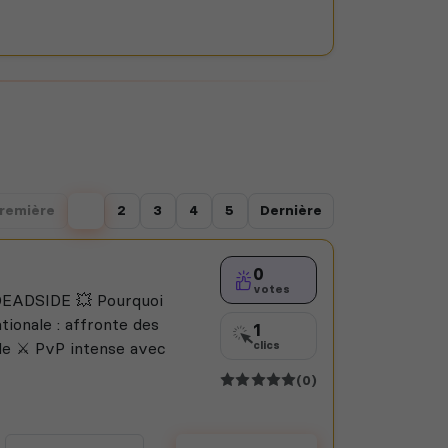
remière
1
2
3
4
5
Dernière
0
votes
EADSIDE 💥 Pourquoi
ionale : affronte des
1
e ⚔️ PvP intense avec
clics
(0)