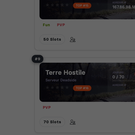
Fun
PVP
50 Slots
#9
PVP
70 Slots