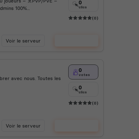
0 joueurs – ☠️PvP/PvE –
0
Admins 100%...
clics
(0)
Voir le serveur
Voter
0
votes
brer avec nous. Toutes les
0
clics
(0)
Voir le serveur
Voter