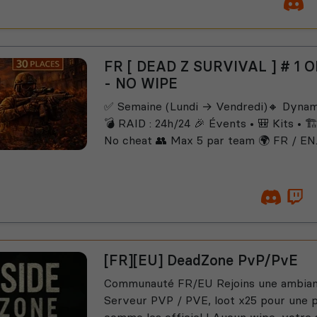
FR [ DEAD Z SURVIVAL ] # 1
- NO WIPE
✅ Semaine (Lundi → Vendredi)🔸 Dyna
💣 RAID : 24h/24 🎉 Évents • 🎒 Kits • 🏗️
No cheat 👥 Max 5 par team 🌍 FR / EN..
[FR][EU] DeadZone PvP/PvE
Communauté FR/EU Rejoins une ambianc
Serveur PVP / PVE, loot x25 pour une 
comme les officiel ! Aucun wipe, votr