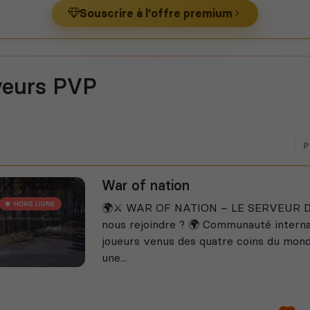
Souscrire à l'offre premium
veurs PVP
P
War of nation
🌍⚔️ WAR OF NATION – LE SERVEUR D
nous rejoindre ? 🌍 Communauté internat
joueurs venus des quatre coins du mond
une...