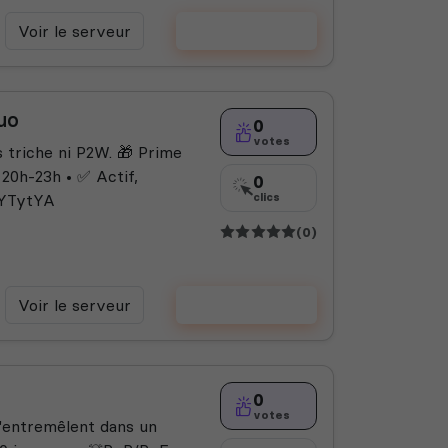
Voir le serveur
Voter
uo
0
votes
triche ni P2W. 🎁 Prime
 20h-23h • ✅ Actif,
0
2RYTytYA
clics
(0)
Voir le serveur
Voter
0
votes
s'entremêlent dans un