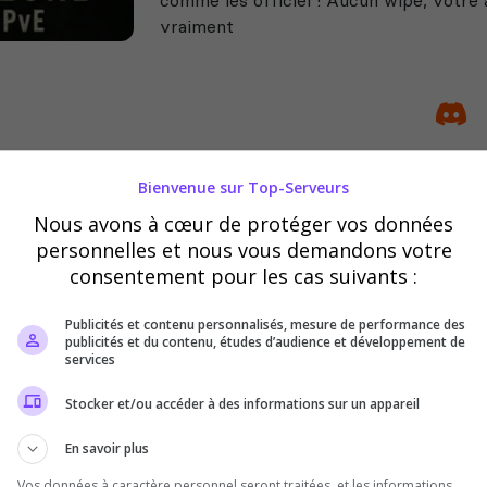
vraiment
Bienvenue sur Top-Serveurs
La 7ème compagnie serveur Fr
Nous avons à cœur de protéger vos données
DeadSide
personnelles et nous vous demandons votre
Serveur PVP, raid programmer évèneme
consentement pour les cas suivants :
Publicités et contenu personnalisés, mesure de performance des
publicités et du contenu, études d’audience et développement de
services
Stocker et/ou accéder à des informations sur un appareil
En savoir plus
Vos données à caractère personnel seront traitées, et les informations