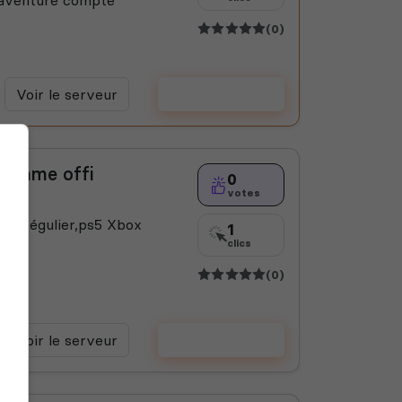
(0)
Voir le serveur
Voter
 comme offi
0
votes
nt régulier,ps5 Xbox
1
clics
(0)
Voir le serveur
Voter