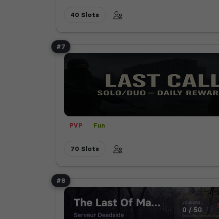
40 Slots
#7
PVP
Fun
70 Slots
#8