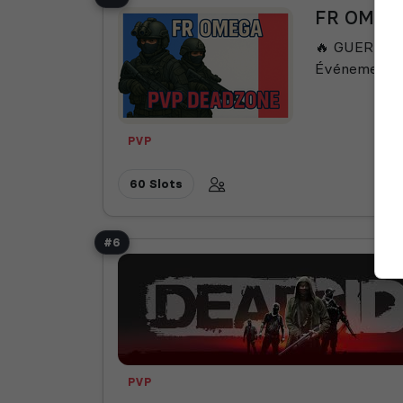
FR OMEG
🔥 GUERRE CI
Événements r
PVP
60 Slots
#6
PVP