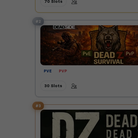
70 Slots
#2
PVE
PVP
30 Slots
#3