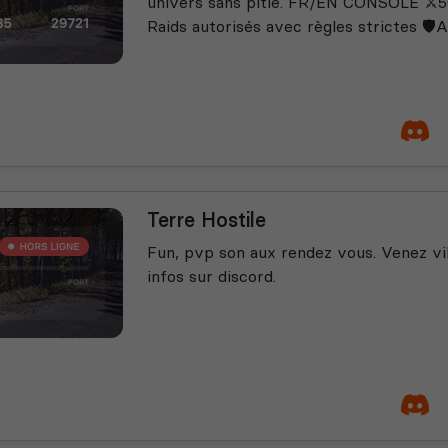
univers sans pitié. FR/EN CONSOLE ⚔️5
Raids autorisés avec règles strictes 🛡️
Terre Hostile
Fun, pvp son aux rendez vous. Venez vi
infos sur discord.