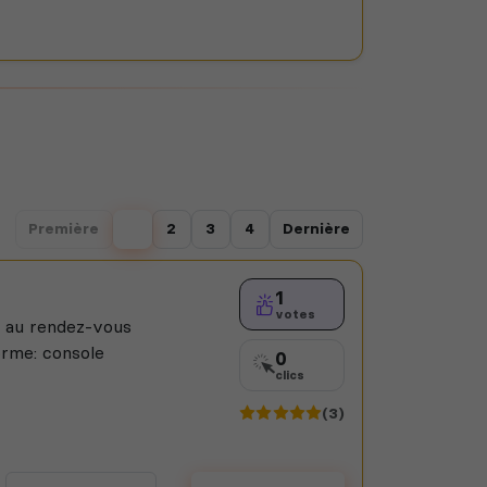
Première
1
2
3
4
Dernière
1
votes
n au rendez-vous
orme: console
0
clics
(3)