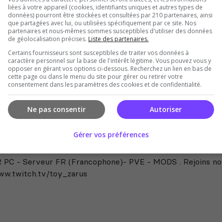
liées à votre appareil (cookies, identifiants uniques et autres types de
nation Finale
données) pourront être stockées et consultées par 210 partenaires, ainsi
que partagées avec lui, ou utilisées spécifiquement par ce site. Nos
r moddé, bots hardcore, loot minimal. Pas de PVP. Ouvert à
partenaires et nous-mêmes sommes susceptibles d'utiliser des données
 joueurs. Modos présents, discord non obligatoire.
de géolocalisation précises.
Liste des partenaires.
Certains fournisseurs sont susceptibles de traiter vos données à
caractère personnel sur la base de l'intérêt légitime. Vous pouvez vous y
opposer en gérant vos options ci-dessous. Recherchez un lien en bas de
cette page ou dans le menu du site pour gérer ou retirer votre
consentement dans les paramètres des cookies et de confidentialité.
Ne pas consentir
Autoriser
Gérer vos préférences
n autre jour
PC - Serveur FR (Francophone)- PVE - MODS . Rejoins no
ww.twitch.tv/toy_zarus