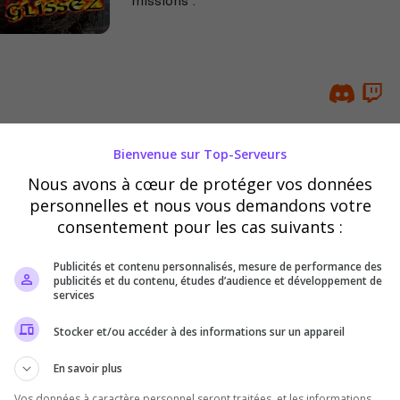
Bienvenue sur Top-Serveurs
FR [ DEAD Z SURVIVAL ] # 1
Nous avons à cœur de protéger vos données
- NO WIPE
personnelles et nous vous demandons votre
✅ Semaine (Lundi → Vendredi)🔸 Dyna
consentement pour les cas suivants :
💣 RAID : 24h/24 🎉 Évents • 🎒 Kits • 🏗️
No cheat 👥 Max 5 par team 🌍 FR / EN..
Publicités et contenu personnalisés, mesure de performance des
publicités et du contenu, études d’audience et développement de
services
Stocker et/ou accéder à des informations sur un appareil
En savoir plus
Vos données à caractère personnel seront traitées, et les informations