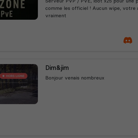
Serveur PVP / PVE, loot x25 pour une 
comme les officiel ! Aucun wipe, votr
vraiment
Dim&jim
Bonjour venais nombreux