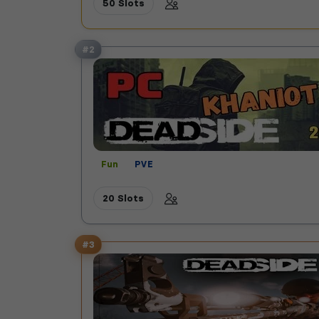
50 Slots
#2
Fun
PVE
20 Slots
#3