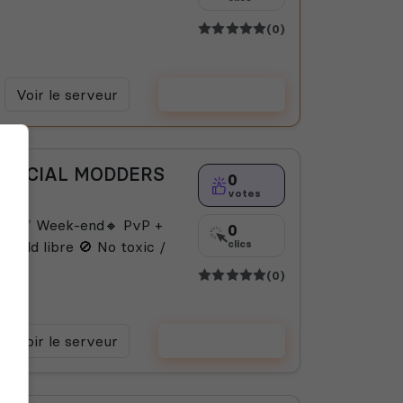
(0)
Voir le serveur
Voter
 OFFICIAL MODDERS
0
votes
mic ✅ Week-end🔸 PvP +
0
 Build libre 🚫 No toxic /
clics
.
(0)
Voir le serveur
Voter