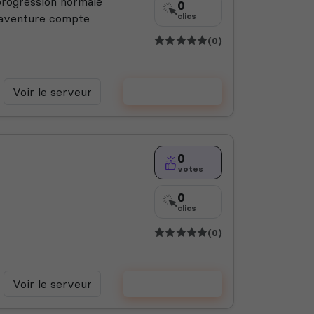
progression normale
0
e aventure compte
clics
(0)
Voir le serveur
Voter
0
votes
0
clics
(0)
Voir le serveur
Voter