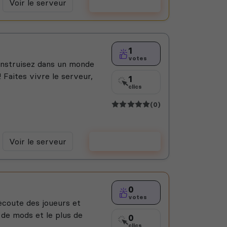
Voir le serveur
Voter
1
votes
construisez dans un monde
 Faites vivre le serveur,
1
clics
(0)
Voir le serveur
Voter
0
votes
ècoute des joueurs et
s de mods et le plus de
0
clics