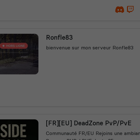
Ronfle83
bienvenue sur mon serveur Ronfle83
[FR][EU] DeadZone PvP/PvE
Communauté FR/EU Rejoins une ambianc