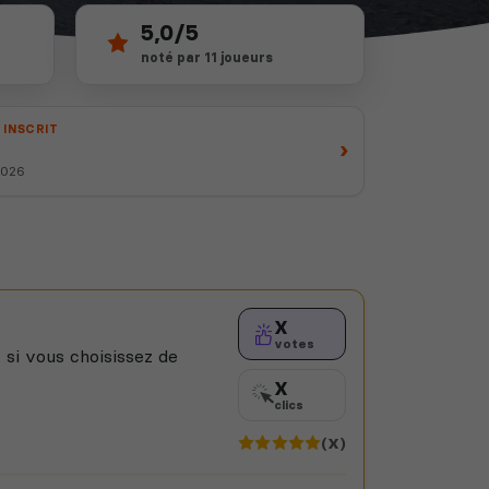
5,0/5
noté par 11 joueurs
 INSCRIT
›
 2026
X
votes
 si vous choisissez de
X
clics
(X)