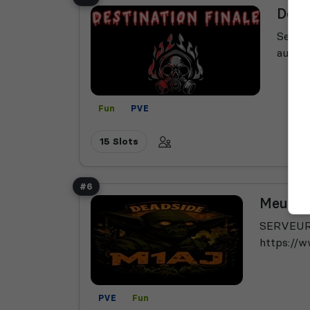
Desti
Serveu
autres
Fun
PVE
15 Slots
#6
Meurs u
SERVEUR 
https://w
PVE
Fun