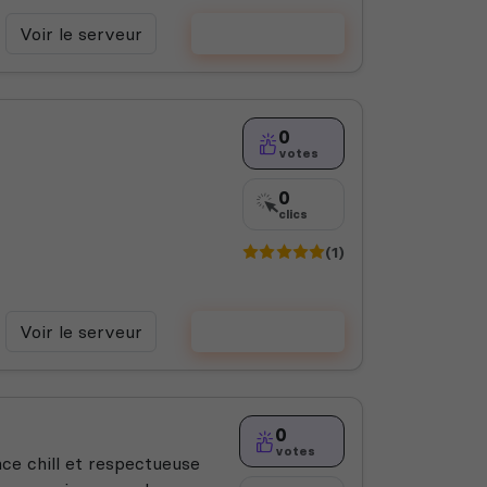
Voir le serveur
Voter
0
votes
0
clics
(1)
Voir le serveur
Voter
0
votes
e chill et respectueuse