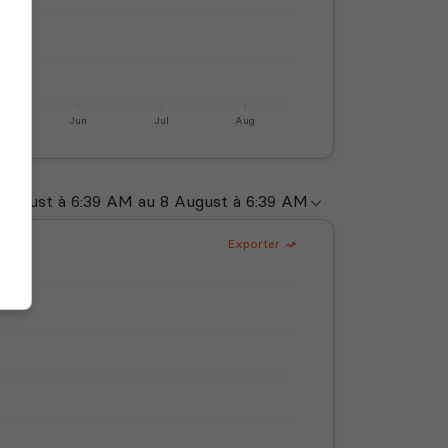
y
Jun
Jul
Aug
Exporter