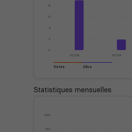
8
6
4
2
0
02/08
03/08
Votes
Clics
Statistiques mensuelles
200
150