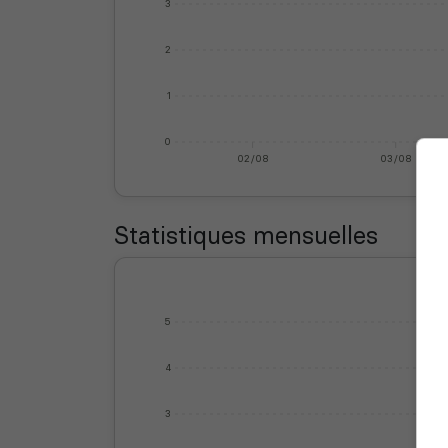
3
2
1
0
02/08
03/08
Statistiques mensuelles
5
4
3