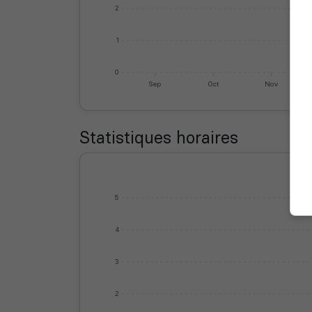
2
1
0
Sep
Oct
Nov
Statistiques horaires
5
4
3
2