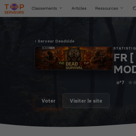
Classements
Articles
Ressources
Serveur Deadside
STATISTI
FR [
MOD
n°7
Voter
Visiter le site