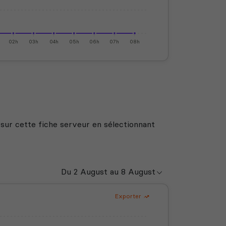
02h
03h
04h
05h
06h
07h
08h
 sur cette fiche serveur en sélectionnant
Exporter