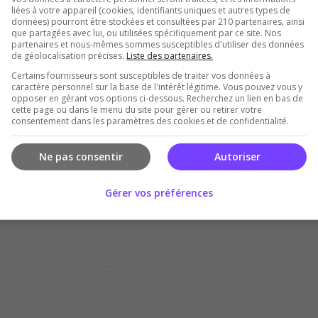
liées à votre appareil (cookies, identifiants uniques et autres types de
données) pourront être stockées et consultées par 210 partenaires, ainsi
que partagées avec lui, ou utilisées spécifiquement par ce site. Nos
partenaires et nous-mêmes sommes susceptibles d'utiliser des données
de géolocalisation précises.
Liste des partenaires.
Certains fournisseurs sont susceptibles de traiter vos données à
Dec
Jan
Feb
Mar
Apr
Ma
caractère personnel sur la base de l'intérêt légitime. Vous pouvez vous y
opposer en gérant vos options ci-dessous. Recherchez un lien en bas de
cette page ou dans le menu du site pour gérer ou retirer votre
consentement dans les paramètres des cookies et de confidentialité.
Ne pas consentir
Autoriser
Gérer vos préférences