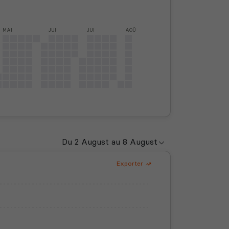
MAI
JUI
JUI
AOÛ
Exporter