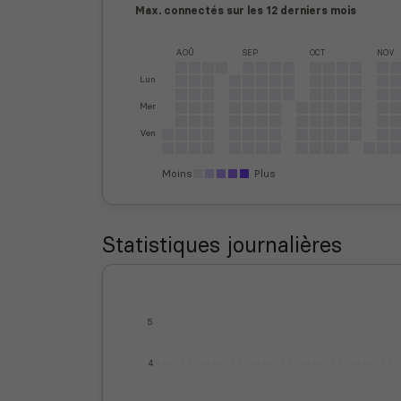
Max. connectés sur les 12 derniers mois
AOÛ
SEP
OCT
NOV
Lun
Mer
Ven
Moins
Plus
Statistiques journalières
5
4