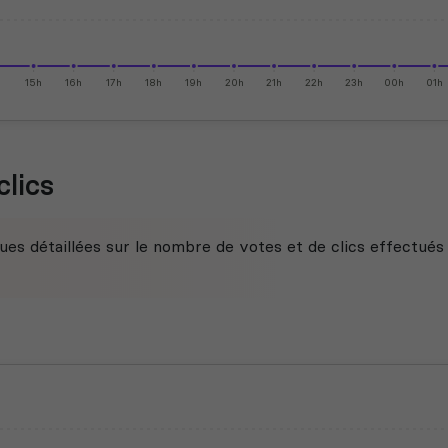
h
15h
16h
17h
18h
19h
20h
21h
22h
23h
00h
01h
clics
ues détaillées sur le nombre de votes et de clics effectués