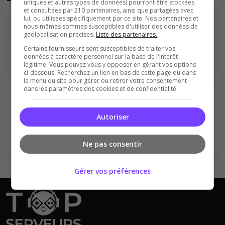
uniques et autres types de données) pourront être stockées
et consultées par 210 partenaires, ainsi que partagées avec
lui, ou utilisées spécifiquement par ce site. Nos partenaires et
nous-mêmes sommes susceptibles d'utiliser des données de
géolocalisation précises.
Liste des partenaires.
Certains fournisseurs sont susceptibles de traiter vos
données à caractère personnel sur la base de l'intérêt
légitime. Vous pouvez vous y opposer en gérant vos options
ci-dessous. Recherchez un lien en bas de cette page ou dans
Vous devez être connecté pour ajouter
le menu du site pour gérer ou retirer votre consentement
dans les paramètres des cookies et de confidentialité.
un avis sur ce serveur !
Se connecter
S'inscrire
Autoriser
Ne pas consentir
Gérer vos préférences