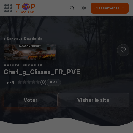
Classements
The Front
Atlas
Serveur Deadside
Dune Awakening
Empyrion
AVIS DU SERVEUR
Chef_g_Glissez_FR_PVE
(0)
n°4
PVE
Voter
Visiter le site
Neverwinter
Squad
Nights