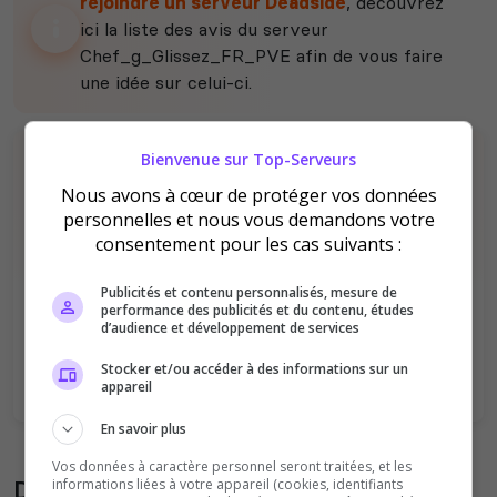
rejoindre un serveur Deadside
, découvrez
ici la liste des avis du serveur
Chef_g_Glissez_FR_PVE afin de vous faire
une idée sur celui-ci.
Bienvenue sur Top-Serveurs
Nous avons à cœur de protéger vos données
personnelles et nous vous demandons votre
consentement pour les cas suivants :
Il n'y a pas encore d'avis sur ce serveur.
Publicités et contenu personnalisés, mesure de
performance des publicités et du contenu, études
Qualité
Staff du serveur
d’audience et développement de services
Ambiance
Disponibilité
Stocker et/ou accéder à des informations sur un
appareil
En savoir plus
Vos données à caractère personnel seront traitées, et les
Donner son avis sur le serveur
informations liées à votre appareil (cookies, identifiants