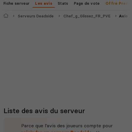
Fiche serveur
Stats
Page de vote
Les avis
Offre Premi
Accueil
Serveurs Deadside
Chef_g_Glissez_FR_PVE
Avis
Myth of Empires
Enshrouded
Voir tous les
jeux disponibles
Liste des avis du serveur
Parce que l'avis des joueurs compte pour