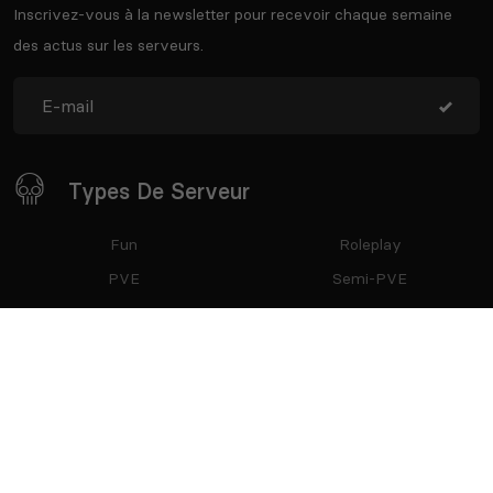
Inscrivez-vous à la newsletter pour recevoir chaque semaine
des actus sur les serveurs.
Types De Serveur
Fun
Roleplay
PVE
Semi-PVE
PVP
Semi-RP
Restez Connecté