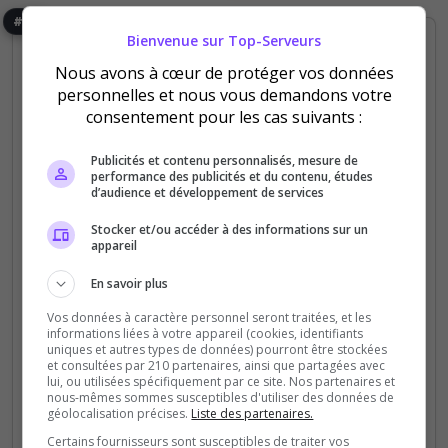
#55
Bienvenue sur Top-Serveurs
Nous avons à cœur de protéger vos données
personnelles et nous vous demandons votre
consentement pour les cas suivants :
Publicités et contenu personnalisés, mesure de
Fun
PVP
PVE
performance des publicités et du contenu, études
d’audience et développement de services
[EU/FR] Project SLV /1pp Max loot
Stocker et/ou accéder à des informations sur un
Si vous recherchez un serveur actif, du fun et du
appareil
combat en équipe, vous avez atterrit au bon
En savoir plus
endroit !
Vos données à caractère personnel seront traitées, et les
informations liées à votre appareil (cookies, identifiants
0
0
uniques et autres types de données) pourront être stockées
votes
clics
et consultées par 210 partenaires, ainsi que partagées avec
lui, ou utilisées spécifiquement par ce site. Nos partenaires et
(1)
nous-mêmes sommes susceptibles d'utiliser des données de
géolocalisation précises.
Liste des partenaires.
30 Slots
Certains fournisseurs sont susceptibles de traiter vos