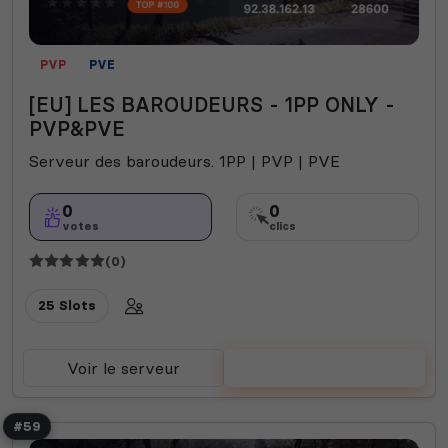
PVP
PVE
[EU] LES BAROUDEURS - 1PP ONLY -
PVP&PVE
Serveur des baroudeurs. 1PP | PVP | PVE
0
0
votes
clics
(0)
25 Slots
Voir le serveur
Voter
#59