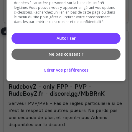
données à caractère personnel sur la base de l'intérêt
légitime. Vous pouvez vous y opposer en gérant vos options
ci-dessous. Recherchez un lien en bas de cette page ou dans
Voir le serveur
Voter
le menu du site pour gérer ou retirer votre consentement
dans les paramètres des cookies et de confidentialité.
#56
Autoriser
Ne pas consentir
Gérer vos préférences
PVP
PVE
RudeboyZ - only FPP - PVP -
RudeBoyZ.fr - discord.gg/MbBRnK
Serveur PVP/PVE - Pas de règles particulière si ce
n'est le respect des autres joueurs. Ne perds pas
une seconde de plus, et rejoint-nous Admins
disponibles sur le discord.