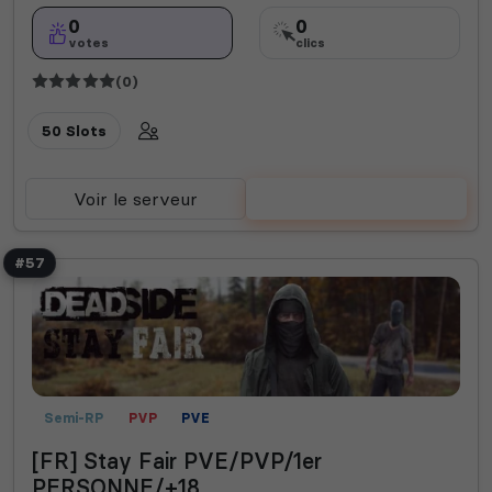
0
0
votes
clics
(0)
50 Slots
Voir le serveur
Voter
#57
Semi-RP
PVP
PVE
[FR] Stay Fair PVE/PVP/1er
PERSONNE/+18