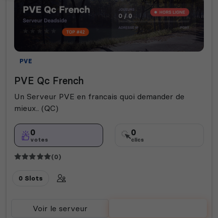
PVE
PVE Qc French
Un Serveur PVE en francais quoi demander de
mieux.. (QC)
0
0
votes
clics
(0)
0 Slots
Voir le serveur
Voter