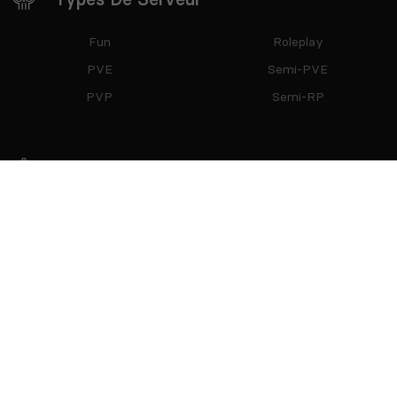
Fun
Roleplay
PVE
Semi-PVE
PVP
Semi-RP
Restez Connecté
Partenaires
mTxServ
Game Creators Area