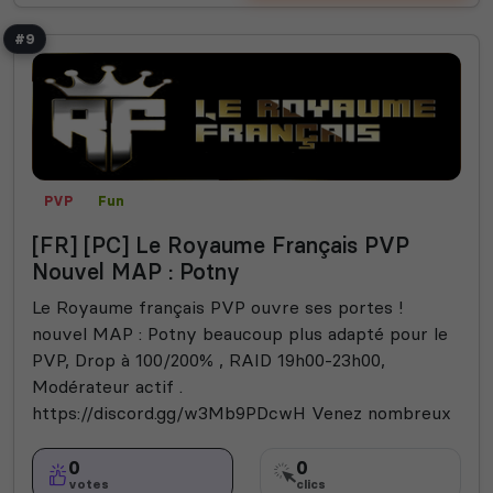
#9
PVP
Fun
[FR] [PC] Le Royaume Français PVP
Nouvel MAP : Potny
Le Royaume français PVP ouvre ses portes !
nouvel MAP : Potny beaucoup plus adapté pour le
PVP, Drop à 100/200% , RAID 19h00-23h00,
Modérateur actif .
https://discord.gg/w3Mb9PDcwH Venez nombreux
0
0
votes
clics