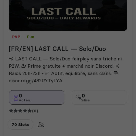
PVP
Fun
[FR/EN] LAST CALL — Solo/Duo
🎯 LAST CALL — Solo/Duo fairplay sans triche ni
P2W. 🎁 Prime gratuite + marché noir Discord. ⚔️
Raids 20h-23h • ✅ Actif, équilibré, sans clans. 💬
discord.gg/482RYTytYA
0
0
votes
clics
(0)
70 Slots