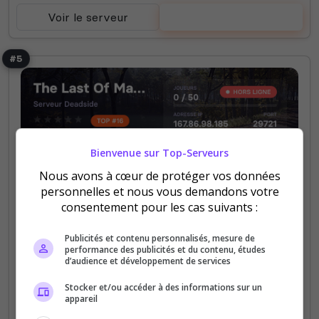
Voir le serveur
Voter
#5
Bienvenue sur Top-Serveurs
Fun
PVP
Nous avons à cœur de protéger vos données
The Last Of Mad Max
personnelles et nous vous demandons votre
consentement pour les cas suivants :
Ici, alliances, commerce et domination
s'entremêlent dans un univers sans pitié. FR/EN
Publicités et contenu personnalisés, mesure de
CONSOLE ⚔️50 joueurs – ☠️PvP/PvE – Raids
performance des publicités et du contenu, études
d’audience et développement de services
autorisés avec règles strictes 🛡️Admins 100%...
Stocker et/ou accéder à des informations sur un
appareil
0
0
votes
clics