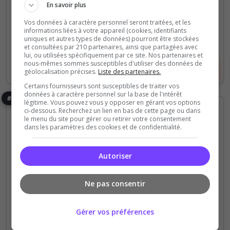
En savoir plus
(0)
Vos données à caractère personnel seront traitées, et les
informations liées à votre appareil (cookies, identifiants
50 Slots
uniques et autres types de données) pourront être stockées
et consultées par 210 partenaires, ainsi que partagées avec
lui, ou utilisées spécifiquement par ce site. Nos partenaires et
nous-mêmes sommes susceptibles d'utiliser des données de
Voir le serveur
Voter
géolocalisation précises.
Liste des partenaires.
Certains fournisseurs sont susceptibles de traiter vos
données à caractère personnel sur la base de l'intérêt
#6
légitime. Vous pouvez vous y opposer en gérant vos options
ci-dessous. Recherchez un lien en bas de cette page ou dans
le menu du site pour gérer ou retirer votre consentement
dans les paramètres des cookies et de confidentialité.
Autoriser
Fun
PVE
PVP
Ne pas consentir
Fr L'anarchie deadside
Serveur Fr nous sommes 3 administrateurs pas de
Gérer vos préférences
favoritisme à l'écoute. Nous jouons comme tout le