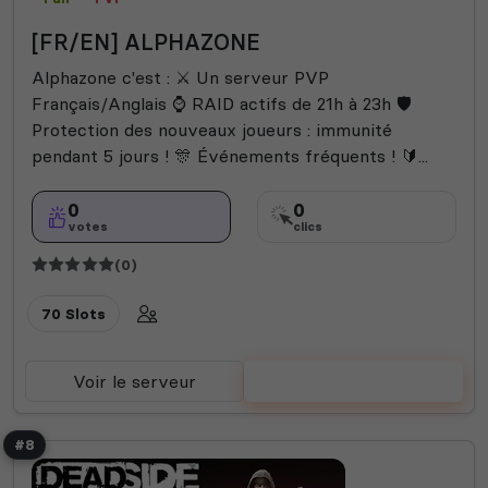
[FR/EN] ALPHAZONE
Alphazone c'est : ⚔️ Un serveur PVP
Français/Anglais ⌚️ RAID actifs de 21h à 23h 🛡
Protection des nouveaux joueurs : immunité
pendant 5 jours ! 🎊 Événements fréquents ! 🔰...
0
0
votes
clics
(0)
70 Slots
Voir le serveur
Voter
#8