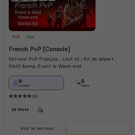
PVP
Fun
French PvP [Console]
Serveur PvP Français , Loot x2 , Kit de départ ,
RAID &amp; Event le Week-end
0
0
votes
clics
(0)
20 Slots
Voir le serveur
Voter