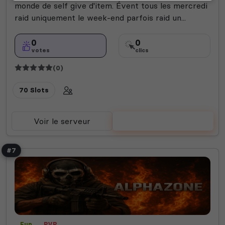
monde de self give d'item. Évent tous les mercredi
raid uniquement le week-end parfois raid un...
0
0
votes
clics
(0)
70 Slots
Voir le serveur
Voter
#7
Fun
PVP