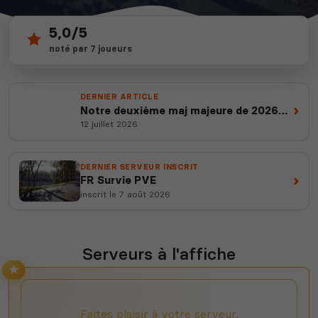
5,0/5
24
depuis 2012
noté par 7 joueurs
serveurs actifs
14 ans d'expertise
DERNIER ARTICLE
›
Notre deuxième maj majeure de 2026
est en ligne
12 juillet 2026
DERNIER SERVEUR INSCRIT
›
FR Survie PVE
inscrit le 7 août 2026
Serveurs à l'affiche
Faites plaisir à votre serveur,