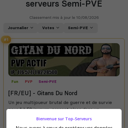
serveurs Semi-PVE
Classement mis à jour le
10/08/2026
Journalier
Votes
Semi-PVE
#1
Fun
PVP
Semi-PVE
[FR/EU] - Gitans Du Nord
Un jeu multijoueur brutal de guerre et de survie
pour 1 à 50 joueurs, prenant place dans un
purgatoire Infernal, Le PvP !
Bienvenue sur Top-Serveurs
Nous avons à cœur de protéger vos données