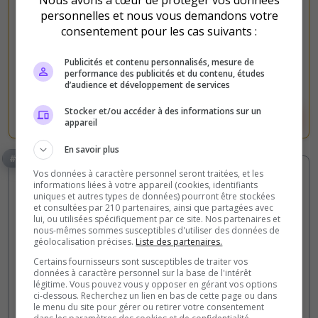
0
1
personnelles et nous vous demandons votre
votes
clics
consentement pour les cas suivants :
(0)
Publicités et contenu personnalisés, mesure de
performance des publicités et du contenu, études
50 Slots
d’audience et développement de services
Stocker et/ou accéder à des informations sur un
Voir le serveur
Voter
appareil
En savoir plus
#2
Vos données à caractère personnel seront traitées, et les
informations liées à votre appareil (cookies, identifiants
uniques et autres types de données) pourront être stockées
et consultées par 210 partenaires, ainsi que partagées avec
lui, ou utilisées spécifiquement par ce site. Nos partenaires et
nous-mêmes sommes susceptibles d'utiliser des données de
géolocalisation précises.
Liste des partenaires.
Certains fournisseurs sont susceptibles de traiter vos
PVP
Roleplay
Semi-PVE
données à caractère personnel sur la base de l'intérêt
légitime. Vous pouvez vous y opposer en gérant vos options
GIGA HELL
ci-dessous. Recherchez un lien en bas de cette page ou dans
le menu du site pour gérer ou retirer votre consentement
Serveur PVP console cross platform ouvert à tous.