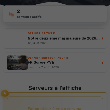
2
depuis 2012
255
serveurs actifs
14 ans d'expertise
votes ce mois
DERNIER ARTICLE
›
Notre deuxième maj majeure de 2026
est en ligne
12 juillet 2026
DERNIER SERVEUR INSCRIT
›
FR Survie PVE
inscrit le 7 août 2026
Serveurs à l'affiche
Faites plaisir à votre serveur,