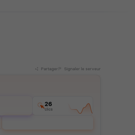
Partager
Signaler
le serveur
26
clics
Voter