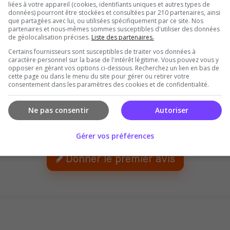
liées à votre appareil (cookies, identifiants uniques et autres types de
données) pourront être stockées et consultées par 210 partenaires, ainsi
que partagées avec lui, ou utilisées spécifiquement par ce site. Nos
partenaires et nous-mêmes sommes susceptibles d'utiliser des données
de géolocalisation précises.
Liste des partenaires.
Certains fournisseurs sont susceptibles de traiter vos données à
caractère personnel sur la base de l'intérêt légitime. Vous pouvez vous y
opposer en gérant vos options ci-dessous. Recherchez un lien en bas de
cette page ou dans le menu du site pour gérer ou retirer votre
consentement dans les paramètres des cookies et de confidentialité.
Ne pas consentir
Autoriser
Il n'y a pas encore d'avis sur ce serveur.
Gérer vos préférences
Qualité
Staff du serveur
Ambiance
Disponibil
Donner le premier avis