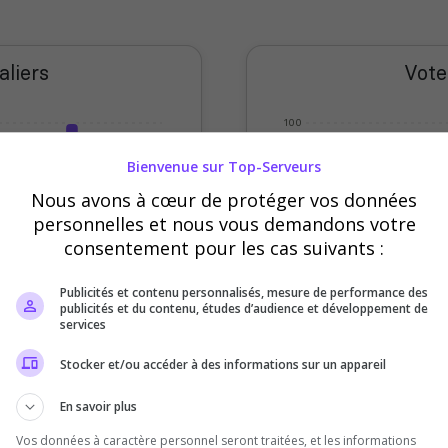
aliers
Vote
100
80
Bienvenue sur Top-Serveurs
Nous avons à cœur de protéger vos données
60
personnelles et nous vous demandons votre
40
consentement pour les cas suivants :
20
Publicités et contenu personnalisés, mesure de performance des
publicités et du contenu, études d’audience et développement de
0
services
eudi
Vendredi
Samedi
Sept
Oct
Nov
Déc
Stocker et/ou accéder à des informations sur un appareil
Votes
Clics
En savoir plus
Vos données à caractère personnel seront traitées, et les informations