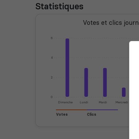
Statistiques
Votes et clics journ
6
4
2
0
Dimanche
Lundi
Mardi
Mercredi
J
Votes
Clics