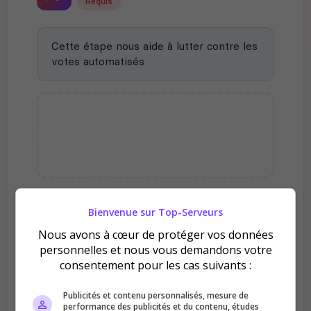
Requis
Cette étape nous aide à lutter contre les
votes automatisés
Bienvenue sur Top-Serveurs
Pourquoi voter pour FR [
DEAD Z SURVIVAL ] # 1
Nous avons à cœur de protéger vos données
OFFICIAL MODDERS - NO
personnelles et nous vous demandons votre
WIPE ?
consentement pour les cas suivants :
Publicités et contenu personnalisés, mesure de
performance des publicités et du contenu, études