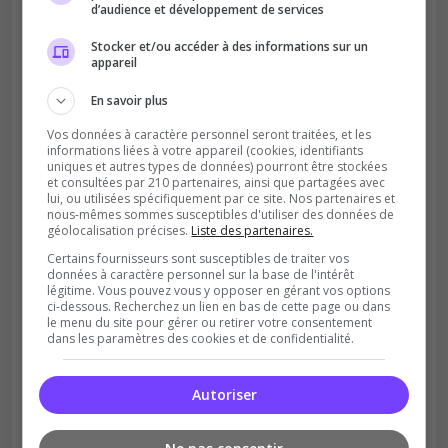
d’audience et développement de services
Stocker et/ou accéder à des informations sur un
appareil
Améliore le classement
En savoir plus
Votre vote aide le serveur à monter dans le
classement
Vos données à caractère personnel seront traitées, et les
informations liées à votre appareil (cookies, identifiants
uniques et autres types de données) pourront être stockées
et consultées par 210 partenaires, ainsi que partagées avec
lui, ou utilisées spécifiquement par ce site. Nos partenaires et
nous-mêmes sommes susceptibles d'utiliser des données de
géolocalisation précises.
Liste des partenaires.
Certains fournisseurs sont susceptibles de traiter vos
données à caractère personnel sur la base de l'intérêt
légitime. Vous pouvez vous y opposer en gérant vos options
Soutient la communauté
ci-dessous. Recherchez un lien en bas de cette page ou dans
le menu du site pour gérer ou retirer votre consentement
Plus de visibilité = plus de joueurs
dans les paramètres des cookies et de confidentialité.
Autoriser