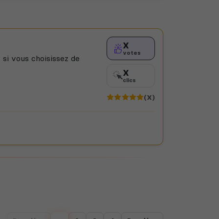
X
votes
 si vous choisissez de
X
clics
(X)