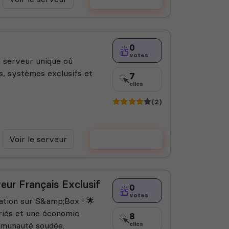
0
votes
n serveur unique où
ts, systèmes exclusifs et
7
clics
(2)
Voir le serveur
Voter
ur Français Exclusif
0
votes
ation sur S&amp;Box ! 🌟
riés et une économie
8
ommunauté soudée.
clics