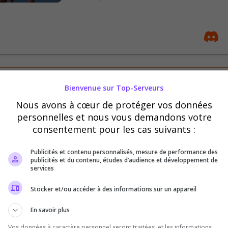
VITRUM RP - RECRUTEMENT 
Bienvenue sur Top-Serveurs
💎 Vitrum RP : L'évolution du DarkRP s
Nous avons à cœur de protéger vos données
une interface unique au design "Glow", 
personnelles et nous vous demandons votre
gameplay optimisé. Rejoignez une expé
consentement pour les cas suivants :
moderne....
Publicités et contenu personnalisés, mesure de performance des
publicités et du contenu, études d’audience et développement de
services
Stocker et/ou accéder à des informations sur un appareil
En savoir plus
Of The Hill - Persistent progression - by B&B
Vos données à caractère personnel seront traitées, et les informations