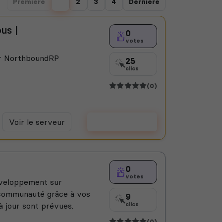
Première
1
2
3
4
Dernière
us |
0
votes
ur NorthboundRP
25
clics
(0)
Voir le serveur
Voter
0
votes
veloppement sur
 communauté grâce à vos
9
à jour sont prévues.
clics
(0)