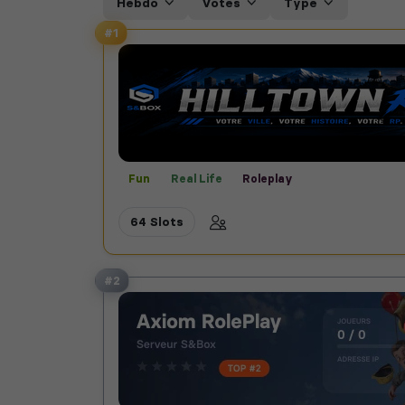
Hebdo
Votes
Type
#1
Fun
Real Life
Roleplay
64 Slots
#2