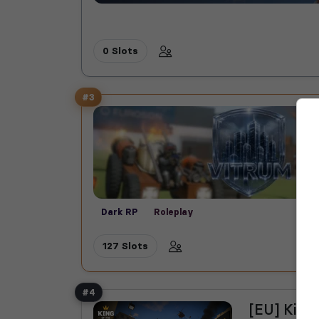
0 Slots
#3
Dark RP
Roleplay
127 Slots
#4
[EU] King 