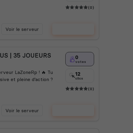
(0)
Voir le serveur
Voter
OUS | 35 JOUEURS
0
votes
serveur LaZoneRp ! 🔥 Tu
12
ive et pleine d’action ?
clics
(0)
Voir le serveur
Voter