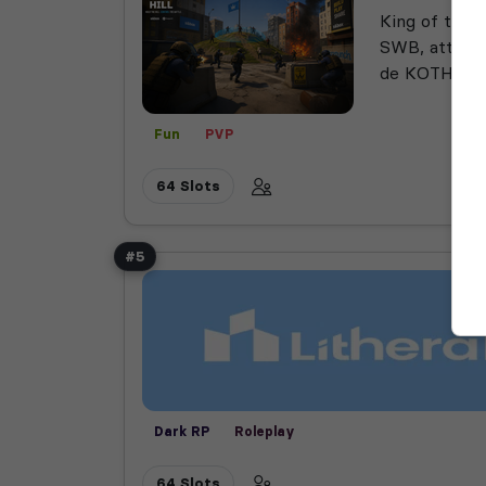
King of the H
SWB, attache
de KOTH...
Fun
PVP
64 Slots
#5
Dark RP
Roleplay
64 Slots