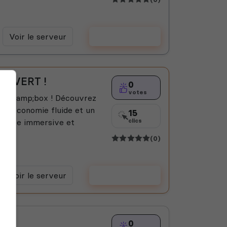
Voir le serveur
Voter
OUVERT !
0
votes
ur s&amp;box ! Découvrez
une économie fluide et un
15
rience immersive et
clics
(0)
Voir le serveur
Voter
0