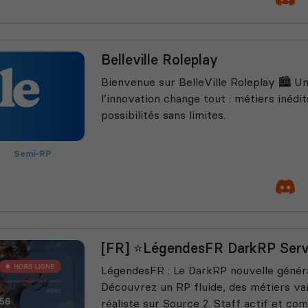
Belleville Roleplay
Bienvenue sur BelleVille Roleplay 🏙️ U
l’innovation change tout : métiers inédi
possibilités sans limites.
Semi-RP
[FR] ⭐LégendesFR DarkRP Serve
LégendesFR : Le DarkRP nouvelle génér
Découvrez un RP fluide, des métiers va
réaliste sur Source 2. Staff actif et c