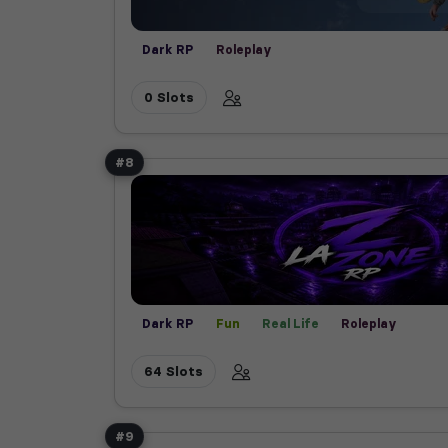
Dark RP
Roleplay
0 Slots
#8
Dark RP
Fun
Real Life
Roleplay
64 Slots
#9