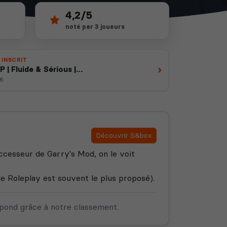
4,2/5
noté par 3 joueurs
 INSCRIT
›
P | Fluide & Sérious |
rd.gg/728D5fvKB
26
Découvrir S&box
ccesseur de Garry's Mod, on le voit
le Roleplay est souvent le plus proposé).
spond grâce à notre classement.