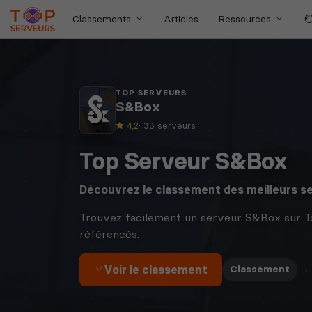
Classements
Articles
Ressources
TOP SERVEURS
S&Box
4,2
· 33 serveurs
Top Serveur S&Box
Découvrez le classement des meilleurs s
Trouvez facilement un serveur S&Box sur T
référencés.
Voir le classement
·
Classement