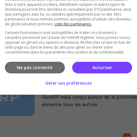
liées à votre appareil (cookies, identifiants uniques et autres types de
ill porté d'Arma 3 sur s&amp;box. 3 équipes, capture la coll
données) pourront être stockées et consultées par 210 partenaires, ainsi
ments par arme, perks, shop NPC, bandages, revive medic.
que partagées avec lui, ou utilisées spécifiquement par ce site. Nos
partenaires et nous-mêmes sommes susceptibles d'utiliser des données
de géolocalisation précises.
Liste des partenaires.
Certains fournisseurs sont susceptibles de traiter vos données à
caractère personnel sur la base de l'intérêt légitime. Vous pouvez vous y
opposer en gérant vos options ci-dessous. Recherchez un lien en bas de
cette page ou dans le menu du site pour gérer ou retirer votre
consentement dans les paramètres des cookies et de confidentialité.
Ne pas consentir
Autoriser
(FR) Lithera RP
Gérer vos préférences
LitheraRP est un gamemode roleplay pou
DarkRP mais conçu autour de la profond
alimente tous les autres.