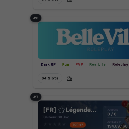
#6
Dark RP
Fun
PVP
Real Life
Roleplay
64 Slots
#7