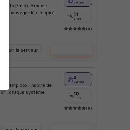
votes
ine (1pt/min). Arsenal
 XP sauvegardée. Inspiré
11
clics
(0)
Voir le serveur
Voter
0
votes
r s&amp;box, inspiré de
eur : chaque système
10
clics
(0)
Voir le serveur
Voter