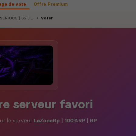
age de vote
Offre Premium
 35 JOUEURS ACTIF !!
Voter
re serveur favori
our le serveur
LaZoneRp | 100%RP | RP