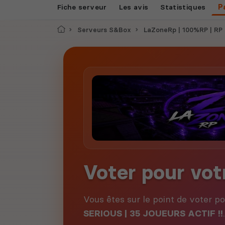
Fiche serveur
Les avis
Statistiques
P
Accueil
Serveurs S&Box
LaZoneRp | 100%RP | RP SERIOUS |
Voter pour vot
Vous êtes sur le point de voter p
SERIOUS | 35 JOUEURS ACTIF !!
.