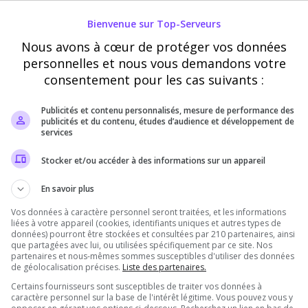
Bienvenue sur Top-Serveurs
Ce pseudo peut être utilisé par le propriétaire du serveur pour vous
Nous avons à cœur de protéger vos données
attribuer des récompenses en jeu
personnelles et nous vous demandons votre
consentement pour les cas suivants :
Vérification
Requis
Publicités et contenu personnalisés, mesure de performance des
publicités et du contenu, études d’audience et développement de
services
Cette étape nous aide à lutter contre les votes
Stocker et/ou accéder à des informations sur un appareil
automatisés
En savoir plus
Vos données à caractère personnel seront traitées, et les informations
liées à votre appareil (cookies, identifiants uniques et autres types de
données) pourront être stockées et consultées par 210 partenaires, ainsi
que partagées avec lui, ou utilisées spécifiquement par ce site. Nos
partenaires et nous-mêmes sommes susceptibles d'utiliser des données
de géolocalisation précises.
Liste des partenaires.
Certains fournisseurs sont susceptibles de traiter vos données à
caractère personnel sur la base de l'intérêt légitime. Vous pouvez vous y