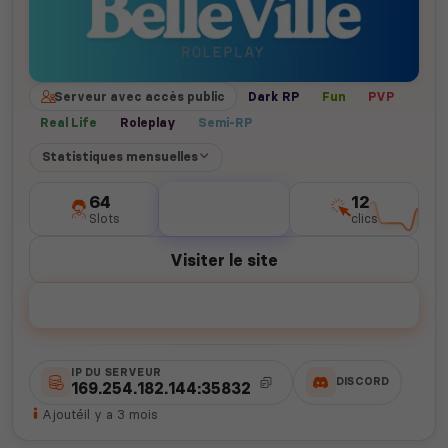
Serveur avec accès public
Dark RP
Fun
PVP
Real Life
Roleplay
Semi-RP
Statistiques mensuelles
64
0
12
Slots
votes
clics
Visiter le site
Voter
IP DU SERVEUR
DISCORD
169.254.182.144:35832
Ajouté
il y a 3 mois