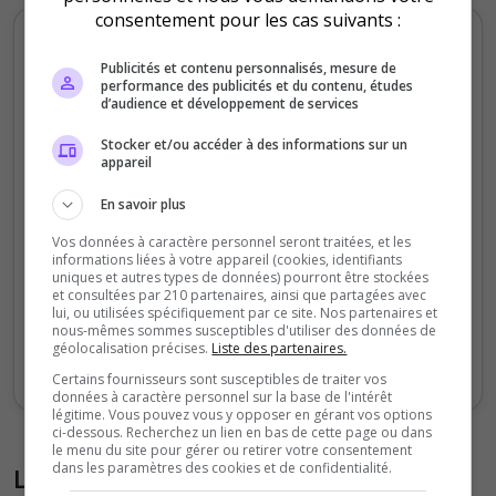
consentement pour les cas suivants :
Votes et clics mensuels
Publicités et contenu personnalisés, mesure de
performance des publicités et du contenu, études
300
d’audience et développement de services
Stocker et/ou accéder à des informations sur un
appareil
200
En savoir plus
100
Vos données à caractère personnel seront traitées, et les
informations liées à votre appareil (cookies, identifiants
uniques et autres types de données) pourront être stockées
et consultées par 210 partenaires, ainsi que partagées avec
0
lui, ou utilisées spécifiquement par ce site. Nos partenaires et
Sept
Oct
Nov
Déc
Jan
Fév
Mars
Avr
Mai
Juil
nous-mêmes sommes susceptibles d'utiliser des données de
géolocalisation précises.
Liste des partenaires.
Votes
Clics
Certains fournisseurs sont susceptibles de traiter vos
données à caractère personnel sur la base de l'intérêt
légitime. Vous pouvez vous y opposer en gérant vos options
ci-dessous. Recherchez un lien en bas de cette page ou dans
le menu du site pour gérer ou retirer votre consentement
dans les paramètres des cookies et de confidentialité.
Liste des avis du serveur