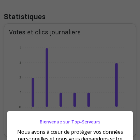
Statistiques
Votes et clics journaliers
4
3
2
1
0
Dimanche
Lundi
Mardi
Jeudi
Samedi
Bienvenue sur Top-Serveurs
Votes
Clics
Nous avons à cœur de protéger vos données
personnelles et nous vous demandons votre