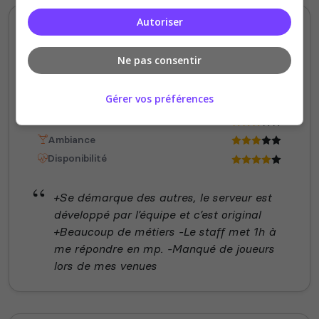
Autoriser
Yvso
4
/5
Ne pas consentir
il y a 2 mois
Gérer vos préférences
Qualité
Staff du serveur
Ambiance
Disponibilité
+Se démarque des autres, le serveur est
développé par l’équipe et c’est original
+Beaucoup de métiers -Le staff met 1h à
me répondre en mp. -Manqué de joueurs
lors de mes venues