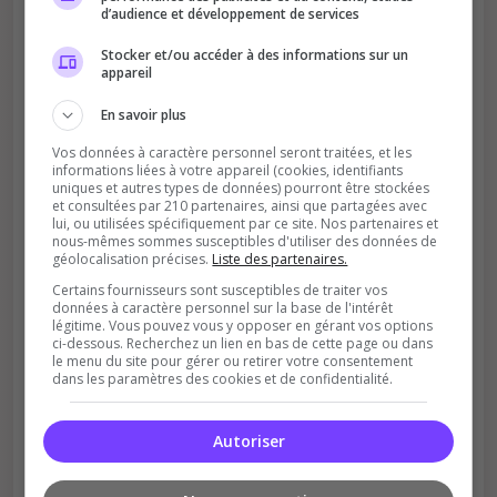
d’audience et développement de services
Stocker et/ou accéder à des informations sur un
Améliore le classement
appareil
Votre vote aide le serveur à monter dans le
classement
En savoir plus
Vos données à caractère personnel seront traitées, et les
informations liées à votre appareil (cookies, identifiants
uniques et autres types de données) pourront être stockées
et consultées par 210 partenaires, ainsi que partagées avec
lui, ou utilisées spécifiquement par ce site. Nos partenaires et
nous-mêmes sommes susceptibles d'utiliser des données de
géolocalisation précises.
Liste des partenaires.
Certains fournisseurs sont susceptibles de traiter vos
Soutient la communauté
données à caractère personnel sur la base de l'intérêt
légitime. Vous pouvez vous y opposer en gérant vos options
Plus de visibilité = plus de joueurs
ci-dessous. Recherchez un lien en bas de cette page ou dans
le menu du site pour gérer ou retirer votre consentement
dans les paramètres des cookies et de confidentialité.
Autoriser