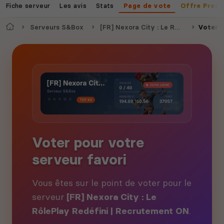
Fiche serveur
Les avis
Stats
Page de vote
Offre Prem
Accueil
Serveurs S&Box
[FR] Nexora City : Le RôlePlay Redéfini | Recrutement ON
Voter
Voter pour votre
serveur favori
Vous êtes sur le point de voter pour le
serveur
[FR] Nexora City : Le
RôlePlay Redéfini | Recrutement ON
.