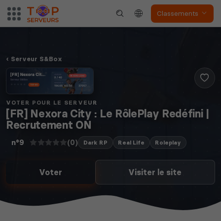
Classements
Serveur S&Box
VOTER POUR LE SERVEUR
[FR] Nexora City : Le RôlePlay Redéfini |
Recrutement ON
(0)
n°9
Dark RP
Real Life
Roleplay
Voter
Visiter le site