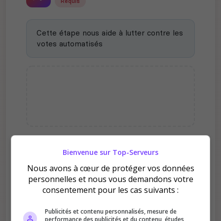
Requis
Cette étape nous aide à lutter contre les
votes automatisés
Pourquoi voter pour [FR]
Bienvenue sur Top-Serveurs
Nexora City : Le RôlePlay
Nous avons à cœur de protéger vos données
Redéfini | Recrutement ON ?
personnelles et nous vous demandons votre
consentement pour les cas suivants :
Publicités et contenu personnalisés, mesure de
performance des publicités et du contenu, études