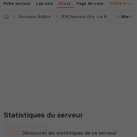
Fiche serveur
Les avis
Page de vote
Stats
Offre Premi
Accueil
Serveurs S&Box
[FR] Nexora City : Le RôlePlay Redéfini | Recrutement ON
Statist
Statistiques du serveur
Découvrez les statistiques de ce serveur