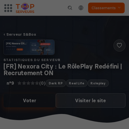
Classements
Serveur S&Box
STATISTIQUES DU SERVEUR
[FR] Nexora City : Le RôlePlay Redéfini |
Recrutement ON
(0)
n°9
Dark RP
Real Life
Roleplay
Voter
Visiter le site