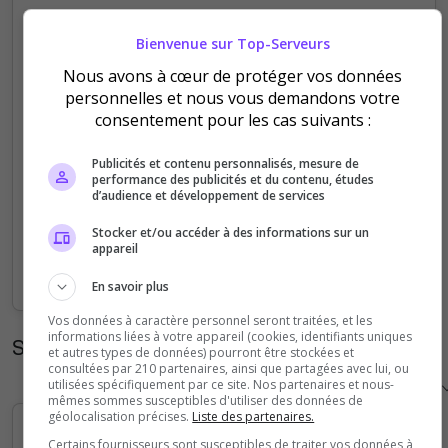
6
Bienvenue sur Top-Serveurs
Nous avons à cœur de protéger vos données
personnelles et nous vous demandons votre
4
consentement pour les cas suivants :
Publicités et contenu personnalisés, mesure de
performance des publicités et du contenu, études
2
d’audience et développement de services
Stocker et/ou accéder à des informations sur un
appareil
0
Sep
Oct
Nov
Dec
Jan
Feb
Mar
Apr
May
Jun
Jul
Aug
En savoir plus
Vos données à caractère personnel seront traitées, et les
informations liées à votre appareil (cookies, identifiants uniques
Statistiques horaires
et autres types de données) pourront être stockées et
consultées par 210 partenaires, ainsi que partagées avec lui, ou
utilisées spécifiquement par ce site. Nos partenaires et nous-
mêmes sommes susceptibles d'utiliser des données de
géolocalisation précises.
Liste des partenaires.
Certains fournisseurs sont susceptibles de traiter vos données à
5