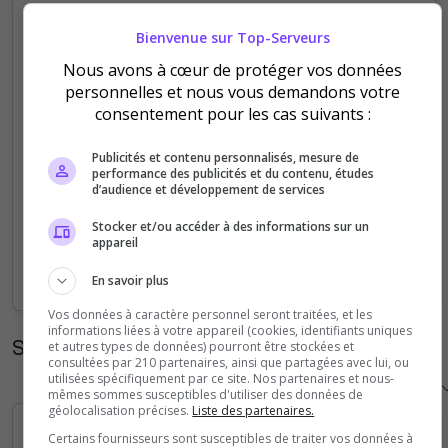
5
Bienvenue sur Top-Serveurs
Nous avons à cœur de protéger vos données
4
personnelles et nous vous demandons votre
consentement pour les cas suivants :
3
Publicités et contenu personnalisés, mesure de
2
performance des publicités et du contenu, études
d’audience et développement de services
1
Stocker et/ou accéder à des informations sur un
appareil
0
Sep
Oct
Nov
Dec
Jan
Feb
Mar
Apr
May
Jun
Jul
Aug
En savoir plus
Vos données à caractère personnel seront traitées, et les
informations liées à votre appareil (cookies, identifiants uniques
Statistiques horaires
et autres types de données) pourront être stockées et
consultées par 210 partenaires, ainsi que partagées avec lui, ou
utilisées spécifiquement par ce site. Nos partenaires et nous-
mêmes sommes susceptibles d'utiliser des données de
géolocalisation précises.
Liste des partenaires.
Certains fournisseurs sont susceptibles de traiter vos données à
5