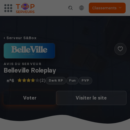
Classements
Voir tous les
jeux disponibles
Serveur S&Box
AVIS DU SERVEUR
Belleville Roleplay
(2)
n°6
Dark RP
Fun
PVP
Voter
Visiter le site