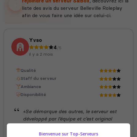
rejoindre un serveur S&Box
, découvrez ici la
liste des avis du serveur Belleville Roleplay
afin de vous faire une idée sur celui-ci.
Yvso
4
/5
il y a 2 mois
Qualité
Staff du serveur
Ambiance
Disponibilité
+Se démarque des autres, le serveur est
développé par l’équipe et c’est original
+Beaucoup de métiers -Le staff met 1h à
me répondre en mp. -Manqué de joueurs
Bienvenue sur Top-Serveurs