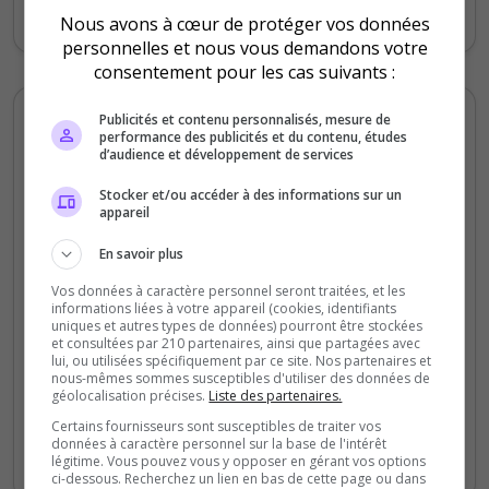
lors de mes venues
Nous avons à cœur de protéger vos données
personnelles et nous vous demandons votre
consentement pour les cas suivants :
Publicités et contenu personnalisés, mesure de
Alex Alex
performance des publicités et du contenu, études
5
/5
d’audience et développement de services
il y a 2 mois
Stocker et/ou accéder à des informations sur un
appareil
Qualité
En savoir plus
Staff du serveur
Vos données à caractère personnel seront traitées, et les
Ambiance
informations liées à votre appareil (cookies, identifiants
Disponibilité
uniques et autres types de données) pourront être stockées
et consultées par 210 partenaires, ainsi que partagées avec
lui, ou utilisées spécifiquement par ce site. Nos partenaires et
nous-mêmes sommes susceptibles d'utiliser des données de
Très bon serveur avec un bon
géolocalisation précises.
Liste des partenaires.
développement un bon potentiel avec des
Certains fournisseurs sont susceptibles de traiter vos
métiers qui sont pas encore dispo sur
données à caractère personnel sur la base de l'intérêt
d'autre serveur rp comme DXRP
légitime. Vous pouvez vous y opposer en gérant vos options
ci-dessous. Recherchez un lien en bas de cette page ou dans