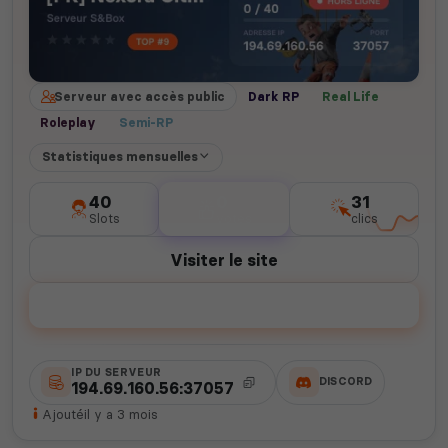
Serveur avec accès public
Dark RP
Real Life
Roleplay
Semi-RP
Statistiques mensuelles
40
0
31
Slots
votes
clics
Visiter le site
Voter
IP DU SERVEUR
DISCORD
194.69.160.56:37057
Ajouté
il y a 3 mois