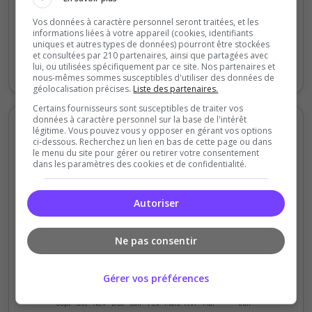
Vos données à caractère personnel seront traitées, et les
0
informations liées à votre appareil (cookies, identifiants
Mardi
Jeudi
Samedi
Lundi
uniques et autres types de données) pourront être stockées
et consultées par 210 partenaires, ainsi que partagées avec
lui, ou utilisées spécifiquement par ce site. Nos partenaires et
Votes
Clics
nous-mêmes sommes susceptibles d'utiliser des données de
géolocalisation précises.
Liste des partenaires.
Certains fournisseurs sont susceptibles de traiter vos
données à caractère personnel sur la base de l'intérêt
Votes et clics mensuels
légitime. Vous pouvez vous y opposer en gérant vos options
ci-dessous. Recherchez un lien en bas de cette page ou dans
le menu du site pour gérer ou retirer votre consentement
200
dans les paramètres des cookies et de confidentialité.
150
Autoriser
100
Ne pas consentir
50
Gérer vos préférences
0
Sept
Oct
Nov
Déc
Jan
Fév
Mars
Avr
Mai
Juil