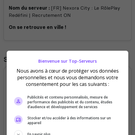
Nom du serveur :
[FR] Nexora City : Le RôlePlay
Redéfini | Recrutement ON
On se retrouve en ville !
Statistiques
Bienvenue sur Top-Serveurs
Nous avons à cœur de protéger vos données
Votes et clics journaliers
personnelles et nous vous demandons votre
consentement pour les cas suivants :
8
Publicités et contenu personnalisés, mesure de
performance des publicités et du contenu, études
6
d’audience et développement de services
Stocker et/ou accéder à des informations sur un
4
appareil
2
En savoir plus