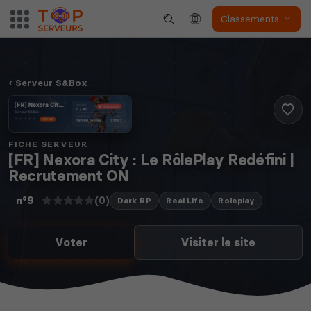
Classements
Serveur S&Box
FICHE SERVEUR
[FR] Nexora City : Le RôlePlay Redéfini |
Recrutement ON
(0)
n°9
Dark RP
Real Life
Roleplay
Voter
Visiter le site