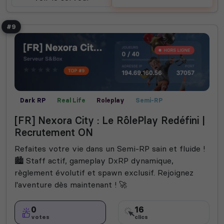
#9
Dark RP
Real Life
Roleplay
Semi-RP
[FR] Nexora City : Le RôlePlay Redéfini |
Recrutement ON
Refaites votre vie dans un Semi-RP sain et fluide !
🏙️ Staff actif, gameplay DxRP dynamique,
règlement évolutif et spawn exclusif. Rejoignez
l'aventure dès maintenant ! 🚀
0
16
votes
clics