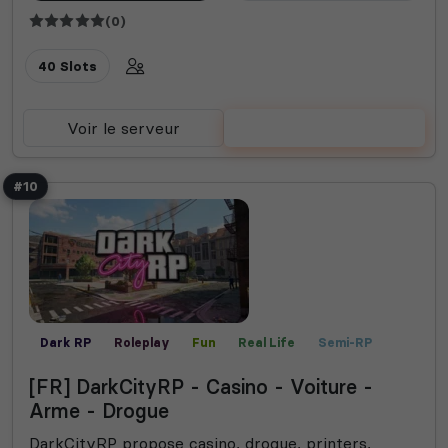
(0)
40 Slots
Voir le serveur
Voter
#10
Dark RP
Roleplay
Fun
Real Life
Semi-RP
Mini-jeux
PVP
[FR] DarkCityRP - Casino - Voiture -
Arme - Drogue
DarkCityRP propose casino, drogue, printers,