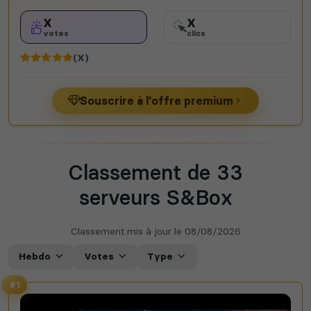
X
X
votes
clics
(X)
Souscrire à l'offre premium
Classement de 33
serveurs S&Box
Classement mis à jour le
08/08/2026
Hebdo
Votes
Type
#1