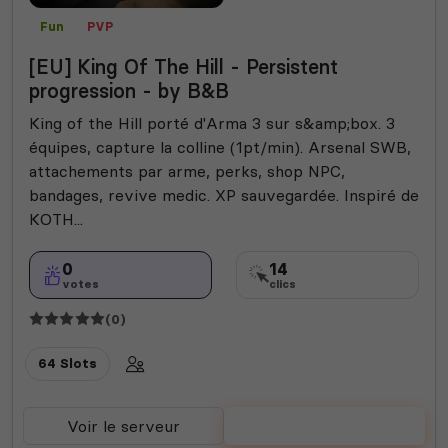
Fun
PVP
[EU] King Of The Hill - Persistent
progression - by B&B
King of the Hill porté d'Arma 3 sur s&amp;box. 3
équipes, capture la colline (1pt/min). Arsenal SWB,
attachements par arme, perks, shop NPC,
bandages, revive medic. XP sauvegardée. Inspiré de
KOTH...
0
14
votes
clics
(0)
64 Slots
Voir le serveur
Voter