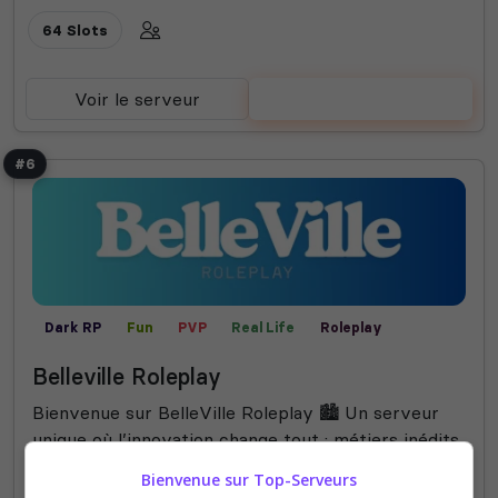
64 Slots
Voir le serveur
Voter
#6
Dark RP
Fun
PVP
Real Life
Roleplay
Semi-RP
Belleville Roleplay
Bienvenue sur BelleVille Roleplay 🏙️ Un serveur
unique où l’innovation change tout : métiers inédits,
systèmes exclusifs et possibilités sans limites.
Bienvenue sur Top-Serveurs