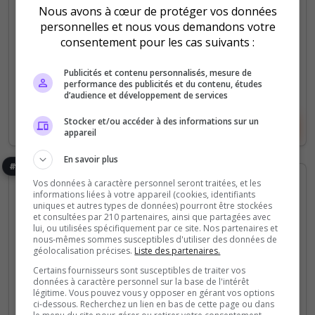
Nous avons à cœur de protéger vos données
0
10
personnelles et nous vous demandons votre
votes
clics
consentement pour les cas suivants :
(2)
Publicités et contenu personnalisés, mesure de
64 Slots
performance des publicités et du contenu, études
d’audience et développement de services
Stocker et/ou accéder à des informations sur un
Voir le serveur
Voter
appareil
En savoir plus
#7
Vos données à caractère personnel seront traitées, et les
informations liées à votre appareil (cookies, identifiants
uniques et autres types de données) pourront être stockées
et consultées par 210 partenaires, ainsi que partagées avec
lui, ou utilisées spécifiquement par ce site. Nos partenaires et
nous-mêmes sommes susceptibles d'utiliser des données de
géolocalisation précises.
Liste des partenaires.
Certains fournisseurs sont susceptibles de traiter vos
Dark RP
Roleplay
données à caractère personnel sur la base de l'intérêt
légitime. Vous pouvez vous y opposer en gérant vos options
[FR] ⭐LégendesFR DarkRP Serveur
ci-dessous. Recherchez un lien en bas de cette page ou dans
Français Exclusif