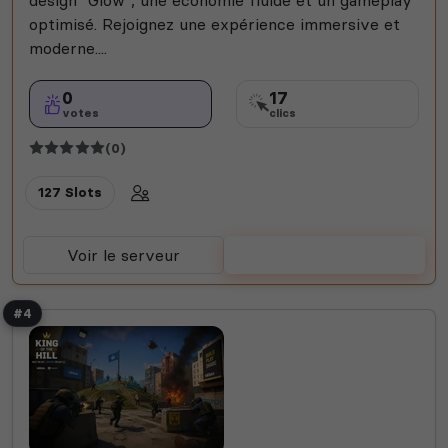
optimisé. Rejoignez une expérience immersive et
moderne....
0
17
votes
clics
(0)
127 Slots
Voir le serveur
Voter
#4