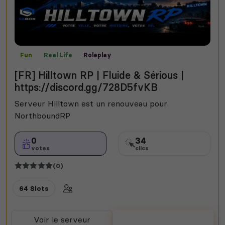
Fun
Real Life
Roleplay
[FR] Hilltown RP | Fluide & Sérious |
https://discord.gg/728D5fvKB
Serveur Hilltown est un renouveau pour
NorthboundRP
0
34
votes
clics
(0)
64 Slots
Voir le serveur
Voter