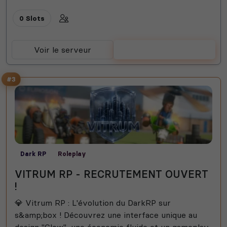
0 Slots
Voir le serveur
Voter
#3
Dark RP
Roleplay
VITRUM RP - RECRUTEMENT OUVERT
!
💎 Vitrum RP : L'évolution du DarkRP sur
s&amp;box ! Découvrez une interface unique au
design "Glow", une économie fluide et un gameplay