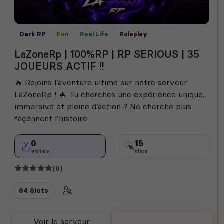
Dark RP
Fun
Real Life
Roleplay
LaZoneRp | 100%RP | RP SERIOUS | 35
JOUEURS ACTIF !!
🔥 Rejoins l’aventure ultime sur notre serveur
LaZoneRp ! 🔥 Tu cherches une expérience unique,
immersive et pleine d’action ? Ne cherche plus.
façonnent l’histoire.
0
15
votes
clics
(0)
64 Slots
Voir le serveur
Voter