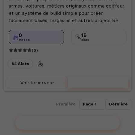
armes, voitures, métiers originaux comme coiffeur
et un système de build simple pour créer
facilement bases, magasins et autres projets RP.
0
15
votes
clics
(0)
64 Slots
Voir le serveur
Voter
Première
Dernière
Ajouter votre serveur sur le Top !