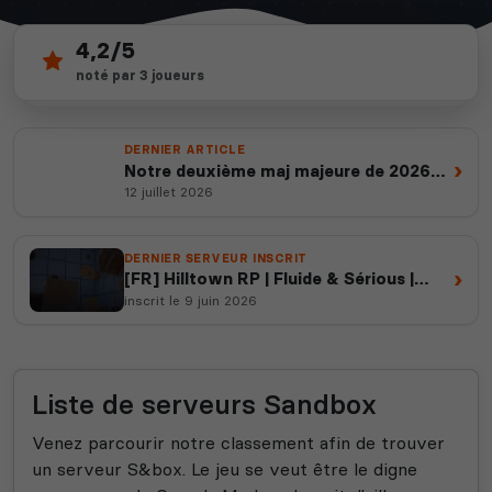
4,2/5
33
depuis 2012
noté par 3 joueurs
serveurs actifs
14 ans d'expertise
DERNIER ARTICLE
›
Notre deuxième maj majeure de 2026
est en ligne
12 juillet 2026
DERNIER SERVEUR INSCRIT
›
[FR] Hilltown RP | Fluide & Sérious |
https://discord.gg/728D5fvKB
inscrit le 9 juin 2026
Liste de serveurs Sandbox
Venez parcourir notre classement afin de trouver
un serveur S&box. Le jeu se veut être le digne