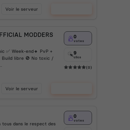
Voir le serveur
Voter
 OFFICIAL MODDERS
0
votes
mic ✅ Week-end🔸 PvP +
9
 Build libre 🚫 No toxic /
clics
.
(0)
Voir le serveur
Voter
0
votes
 tous dans le respect des