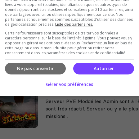
liées à votre appareil (cookies, identifiants uniques et autres types de
War of nation
données) pourront être stockées et consultées par 210 partenaires, ainsi
que partagées avec lui, ou utilisées spécifiquement par ce site. Nos
🌍⚔️ WAR OF NATION – LE SERVEUR D
partenaires et nous-mêmes sommes susceptibles d'utiliser des données
nous rejoindre ? 🌍 Communauté internat
de géolocalisation précises.
Liste des partenaires.
joueurs venus des quatre coins du mond
Certains fournisseurs sont susceptibles de traiter vos données à
une...
caractère personnel sur la base de l'intérêt légitime. Vous pouvez vous y
opposer en gérant vos options ci-dessous. Recherchez un lien en bas de
cette page ou dans le menu du site pour gérer ou retirer votre
consentement dans les paramètres des cookies et de confidentialité.
Ne pas consentir
Autoriser
Gérer vos préférences
Chef_g_Glissez_FR_PVE
Serveur PVE Moddé les Admin sont à l'
sont très rèactif. Serveur ou y a le plu
missions .