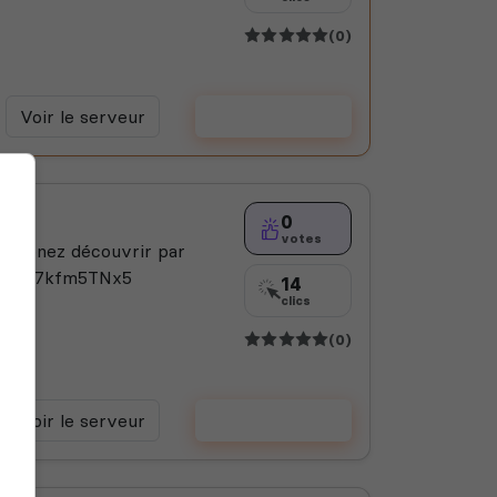
(0)
Voir le serveur
Voter
0
votes
s, venez découvrir par
ord.gg/7kfm5TNx5
14
clics
(0)
Voir le serveur
Voter