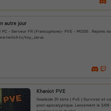
n autre jour
PC - Serveur FR (Francophone)- PVE - MODS . Rejoins no
ww.twitch.tv/toy_zarus
Khaniot PVE
Deadside 20 slots | PvE | Survivez et 
post-apocalyptique. Lancement le 3/09 !
location sur la durée!