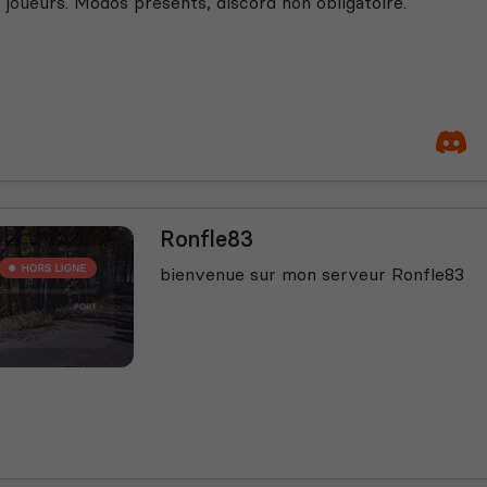
 joueurs. Modos présents, discord non obligatoire.
Ronfle83
bienvenue sur mon serveur Ronfle83