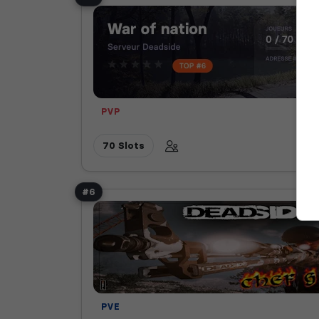
PVP
70 Slots
#6
PVE