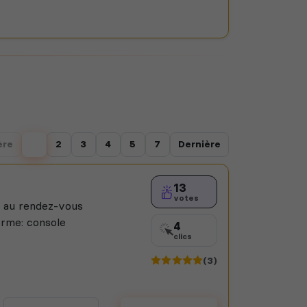
ère
1
2
3
4
5
7
Dernière
13
votes
n au rendez-vous
orme: console
4
clics
(3)