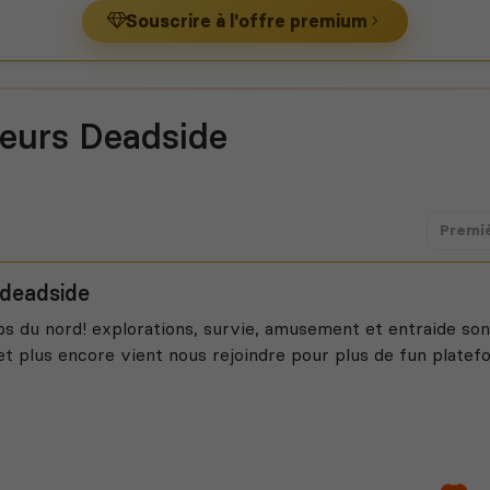
Souscrire à l'offre premium
veurs Deadside
Premi
 deadside
ps du nord! explorations, survie, amusement et entraide so
t plus encore vient nous rejoindre pour plus de fun platef