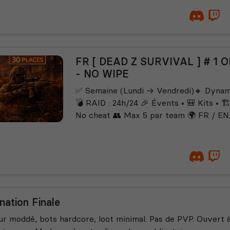
FR [ DEAD Z SURVIVAL ] # 1
- NO WIPE
✅ Semaine (Lundi → Vendredi)🔸 Dyna
💣 RAID : 24h/24 🎉 Évents • 🎒 Kits • 🏗️
No cheat 👥 Max 5 par team 🌍 FR / EN..
nation Finale
r moddé, bots hardcore, loot minimal. Pas de PVP. Ouvert à