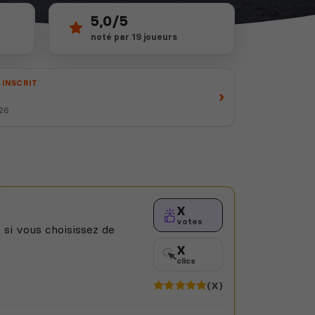
5,0/5
noté par 19 joueurs
 INSCRIT
›
026
X
votes
 si vous choisissez de
X
clics
(X)