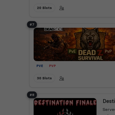
20 Slots
#7
PVE
PVP
30 Slots
#8
Desti
Serveu