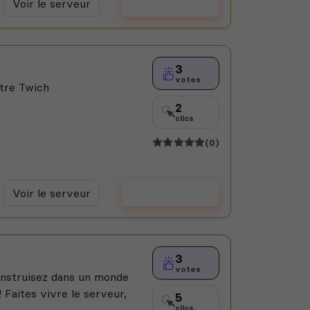
Voir le serveur
Voter
3
votes
tre Twich
2
clics
(0)
Voir le serveur
Voter
3
votes
construisez dans un monde
 Faites vivre le serveur,
5
clics