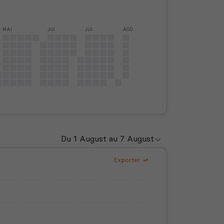
MAI
JUI
JUI
AOÛ
Exporter