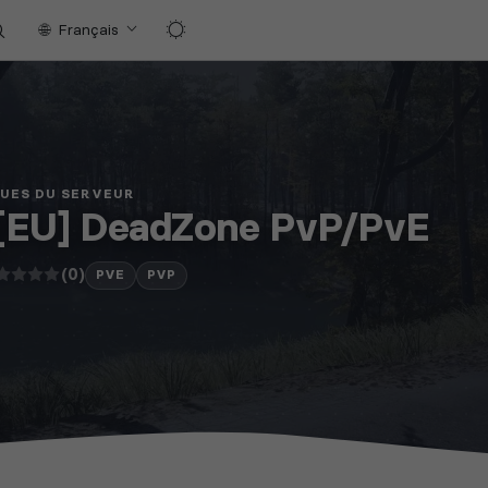
Français
QUES DU SERVEUR
][EU] DeadZone PvP/PvE
(0)
PVE
PVP