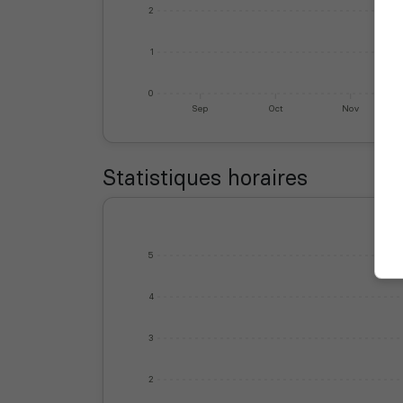
2
1
0
Sep
Oct
Nov
Statistiques horaires
5
4
3
2