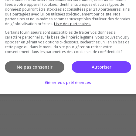
liées à votre appareil (cookies, identifiants uniques et autres types de
données) pourront être stockées et consultées par 210 partenaires, ainsi
que partagées avec lui, ou utilisées spécifiquement par ce site. Nos
partenaires et nous-mêmes sommes susceptibles d'utiliser des données
de géolocalisation précises.
Liste des partenaires.
Certains fournisseurs sont susceptibles de traiter vos données à
Dec
Jan
Feb
Mar
Apr
Ma
caractère personnel sur la base de l'intérêt légitime. Vous pouvez vous y
opposer en gérant vos options ci-dessous. Recherchez un lien en bas de
cette page ou dans le menu du site pour gérer ou retirer votre
consentement dans les paramètres des cookies et de confidentialité.
Ne pas consentir
Autoriser
Gérer vos préférences