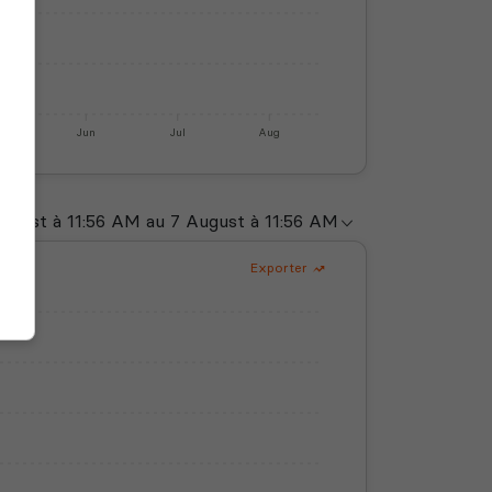
y
Jun
Jul
Aug
Exporter