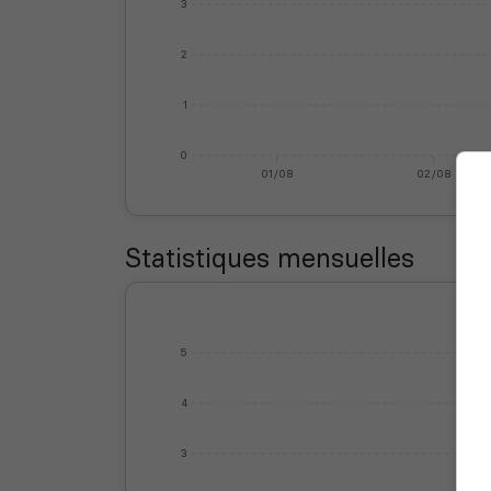
3
2
1
0
01/08
02/08
Statistiques mensuelles
5
4
3