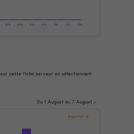
07h
08h
09h
10h
11h
12h
13h
 sur cette fiche serveur en sélectionnant
Exporter