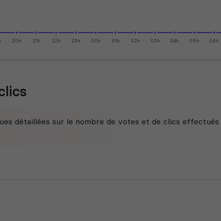
h
20h
21h
22h
23h
00h
01h
02h
03h
04h
05h
06h
clics
ues détaillées sur le nombre de votes et de clics effectués