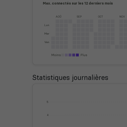
Max. connectés sur les 12 derniers mois
AOÛ
SEP
OCT
NOV
Lun
Mer
Ven
Moins
Plus
Statistiques journalières
5
4