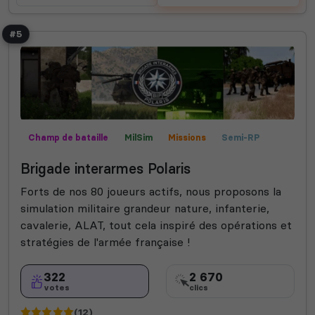
#5
Champ de bataille
MilSim
Missions
Semi-RP
Contrôle territorial
Mods communautaires
Expert
Brigade interarmes Polaris
Forts de nos 80 joueurs actifs, nous proposons la
simulation militaire grandeur nature, infanterie,
cavalerie, ALAT, tout cela inspiré des opérations et
stratégies de l'armée française !
322
2 670
votes
clics
(12)