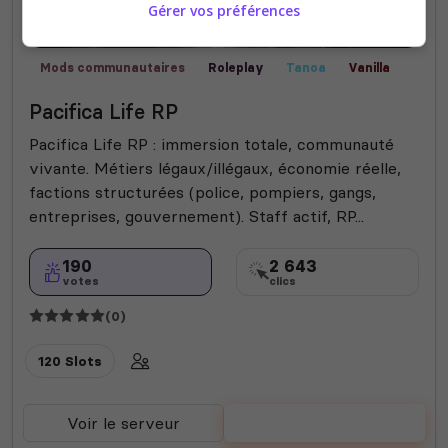
Gérer vos préférences
Mods communautaires
Roleplay
Tanoa
Vanilla
Fun
Pacifica Life RP
Pacifica Life RP : immersion totale, communauté
vivante. Métiers légaux/illégaux, économie réelle,
factions structurées (police, pompiers, gangs,
entreprises, gouvernement). Staff actif, RP...
190
2 643
votes
clics
(0)
120 Slots
Voir le serveur
Voter