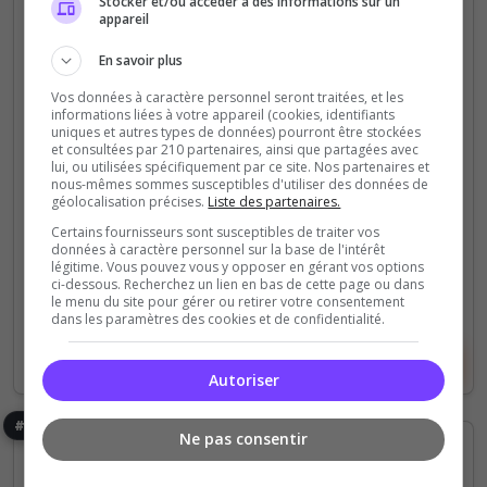
Stocker et/ou accéder à des informations sur un
Altis
Semi-RP
Vanilla
appareil
[FR] Essential Life | Altis Life | 50K
En savoir plus
START
Vos données à caractère personnel seront traitées, et les
🚀 Essential Life revient ! Un serveur comme à
informations liées à votre appareil (cookies, identifiants
uniques et autres types de données) pourront être stockées
l'époque ! Par les joueurs, Pour les joueurs !
et consultées par 210 partenaires, ainsi que partagées avec
lui, ou utilisées spécifiquement par ce site. Nos partenaires et
nous-mêmes sommes susceptibles d'utiliser des données de
198
2 309
géolocalisation précises.
Liste des partenaires.
votes
clics
Certains fournisseurs sont susceptibles de traiter vos
(4)
données à caractère personnel sur la base de l'intérêt
légitime. Vous pouvez vous y opposer en gérant vos options
ci-dessous. Recherchez un lien en bas de cette page ou dans
2/100
Joueurs
le menu du site pour gérer ou retirer votre consentement
dans les paramètres des cookies et de confidentialité.
Voir le serveur
Voter
Autoriser
#9
Ne pas consentir