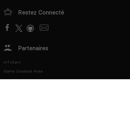
Restez Connecté
Partenaires
mTxServ
Game Creators Area
Classements
Deutsch
Español
English
Português