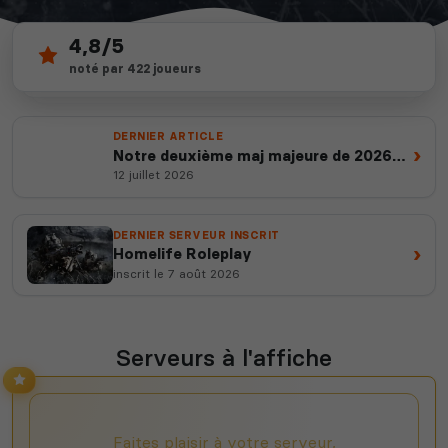
4,8/5
357
noté par 422 joueurs
depuis 2012
4 057
serveurs actifs
14 ans d'expertise
votes ce mois
DERNIER ARTICLE
›
Notre deuxième maj majeure de 2026
est en ligne
12 juillet 2026
DERNIER SERVEUR INSCRIT
›
Homelife Roleplay
inscrit le 7 août 2026
Serveurs à l'affiche
Faites plaisir à votre serveur,