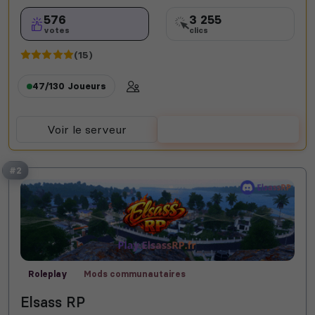
576
3 255
votes
clics
(15)
47/130
Joueurs
Voir le serveur
Voter
#2
Roleplay
Mods communautaires
Elsass RP