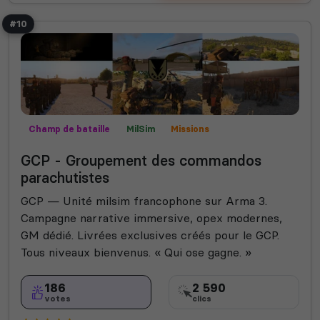
#10
Champ de bataille
MilSim
Missions
Mods communautaires
Roleplay
GCP - Groupement des commandos
parachutistes
GCP — Unité milsim francophone sur Arma 3.
Campagne narrative immersive, opex modernes,
GM dédié. Livrées exclusives créés pour le GCP.
Tous niveaux bienvenus. « Qui ose gagne. »
186
2 590
votes
clics