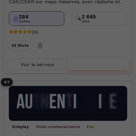
CAS/CSAR sur maps massives, avec réalisme et...
284
2 645
votes
clics
(2)
32 Slots
Voir le serveur
Voter
#7
Roleplay
Mods communautaires
Fun