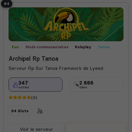
#4
Fun
Mods communautaires
Roleplay
Tanoa
Archipel Rp Tanoa
Serveur Rp Sur Tanoa Framwork de Lyeed
347
2 888
votes
clics
(2)
64 Slots
Voir le serveur
Voter