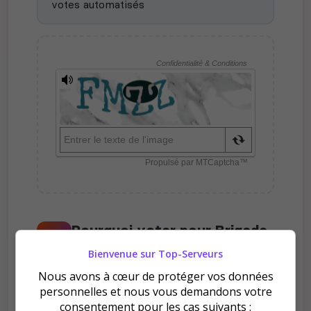
votes automatisés
Pourquoi voter pour Brigade
interarmes Polaris ?
Bienvenue sur Top-Serveurs
Nous avons à cœur de protéger vos données
personnelles et nous vous demandons votre
consentement pour les cas suivants :