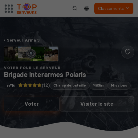
Classements
Serveur Arma 3
VOTER POUR LE SERVEUR
Brigade interarmes Polaris
(12)
n°5
Champ de bataille
MilSim
Missions
Voter
Visiter le site