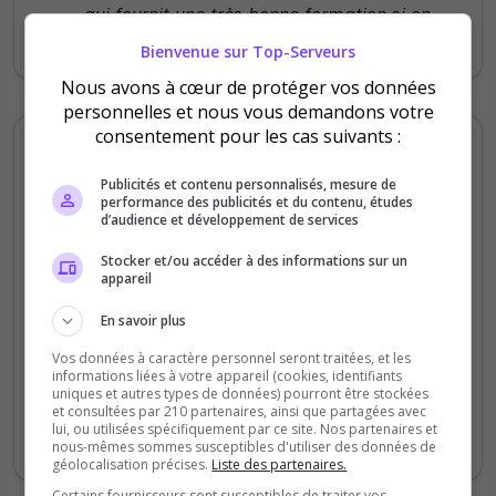
qui fournit une très bonne formation si on
ne s'y connait pas.
Bienvenue sur Top-Serveurs
Nous avons à cœur de protéger vos données
personnelles et nous vous demandons votre
consentement pour les cas suivants :
War spirit
3
/5
Publicités et contenu personnalisés, mesure de
performance des publicités et du contenu, études
il y a 11 mois
d’audience et développement de services
Stocker et/ou accéder à des informations sur un
Qualité
appareil
Staff du serveur
En savoir plus
Ambiance
Disponibilité
Vos données à caractère personnel seront traitées, et les
informations liées à votre appareil (cookies, identifiants
uniques et autres types de données) pourront être stockées
et consultées par 210 partenaires, ainsi que partagées avec
Super serveur pour jouer en milsim
lui, ou utilisées spécifiquement par ce site. Nos partenaires et
"arcade", merci pour votre organisation !
nous-mêmes sommes susceptibles d'utiliser des données de
géolocalisation précises.
Liste des partenaires.
Certains fournisseurs sont susceptibles de traiter vos