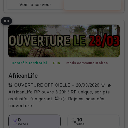
Voir le serveur
Voter
#8
Contrôle territorial
Fun
Mods communautaires
Roleplay
AfricanLife
🚨 OUVERTURE OFFICIELLE – 28/03/2026 🚨 🔥
AfricanLife RP ouvre à 20h ! RP unique, scripts
exclusifs, fun garanti 💥 👉 Rejoins-nous dès
l’ouverture !
0
10
votes
clics