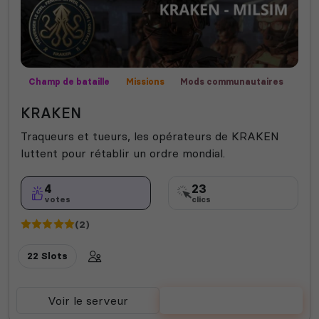
Champ de bataille
Missions
Mods communautaires
MilSim
Roleplay
Contrôle territorial
Fun
KRAKEN
Traqueurs et tueurs, les opérateurs de KRAKEN
luttent pour rétablir un ordre mondial.
4
23
votes
clics
(2)
22 Slots
Voir le serveur
Voter