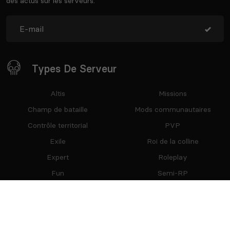
des actus sur les serveurs.
Types De Serveur
Altis
Missions
Champ de bataille
Mods communautaires
Contrôle territorial
PVP
Exile
Roi de la colline
Expert
Roleplay
Fun
Semi-RP
Malden
Tanoa
MilSim
Vanilla