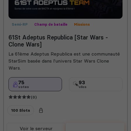
Semi-RP
Champ de bataille
Missions
Contrôle territorial
Mods communautaires
MilSim
61St Adeptus Republica [Star Wars -
Clone Wars]
La 61ème Adeptus Republica est une communauté
StarSim basée dans l'univers Star Wars Clone
Wars.
75
93
votes
clics
(0)
100 Slots
Voir le serveur
Voter