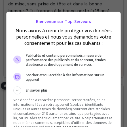
de mise, sans prise de tête et dans la bonne
humeur ? Tu frappes à la bonne porte (+18 ans).
Bienvenue sur Top-Serveurs
20
102
votes
clics
Nous avons à cœur de protéger vos données
personnelles et nous vous demandons votre
(2)
consentement pour les cas suivants :
50 Slots
Publicités et contenu personnalisés, mesure de
performance des publicités et du contenu, études
d’audience et développement de services
Voir le serveur
Voter
Stocker et/ou accéder à des informations sur un
appareil
#5
En savoir plus
Vos données à caractère personnel seront traitées, et les
informations liées à votre appareil (cookies, identifiants
uniques et autres types de données) pourront être stockées
et consultées par 210 partenaires, ainsi que partagées avec
lui, ou utilisées spécifiquement par ce site. Nos partenaires et
nous-mêmes sommes susceptibles d'utiliser des données de