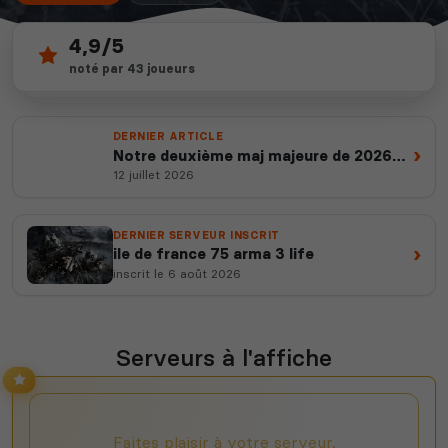
4,9/5
33
depuis 2012
noté par 43 joueurs
serveurs actifs
14 ans d'expertise
DERNIER ARTICLE
›
Notre deuxième maj majeure de 2026
est en ligne
12 juillet 2026
DERNIER SERVEUR INSCRIT
›
ile de france 75 arma 3 life
inscrit le 6 août 2026
Serveurs à l'affiche
Faites plaisir à votre serveur,