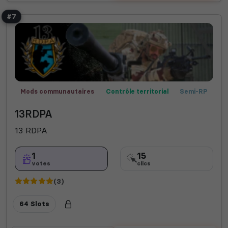
#7
Mods communautaires
Contrôle territorial
Semi-RP
Fun
Champ de bataille
Missions
MilSim
13RDPA
13 RDPA
1
15
votes
clics
(3)
64 Slots