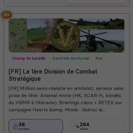
#3
Champ de bataille
Contrôle territorial
Fun
MilSim
Missions
Mods communautaires
Semi-RP
[FR] La 1ère Division de Combat
Stratégique
[FR] MilSim semi-réaliste en whitelist, sérieux sans
prise de tête. Arsenal mixte (HK, SCAR-H, blindés
du VBMR à l'Abrams). Briefings clairs + RETEX sur
campagne Hearts &amp; Minds : libérez la...
38
264
votes
clics