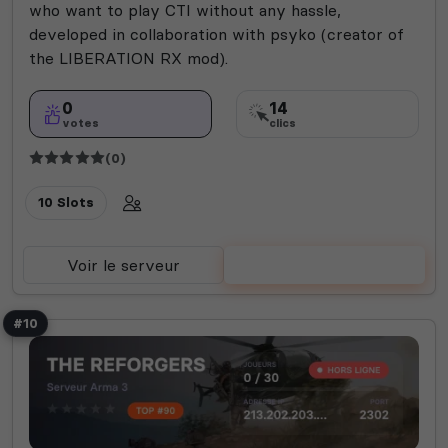
who want to play CTI without any hassle,
developed in collaboration with psyko (creator of
the LIBERATION RX mod).
0
14
votes
clics
(0)
10 Slots
Voir le serveur
Voter
#10