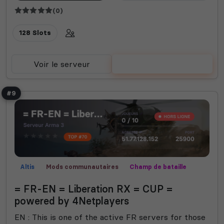
(0)
128 Slots
Voir le serveur
Voter
#9
Altis
Mods communautaires
Champ de bataille
Missions
Contrôle territorial
= FR-EN = Liberation RX = CUP =
powered by 4Netplayers
EN : This is one of the active FR servers for those