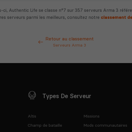
-ci, Authentic Life se classe n°7 sur 357 serveurs Arma 3 référ
res serveurs parmi les meilleurs, consultez notre
classement de
Retour au classement
Serveurs Arma 3
Types De Serveur
Altis
Missions
Champ de bataille
Mods communautaires