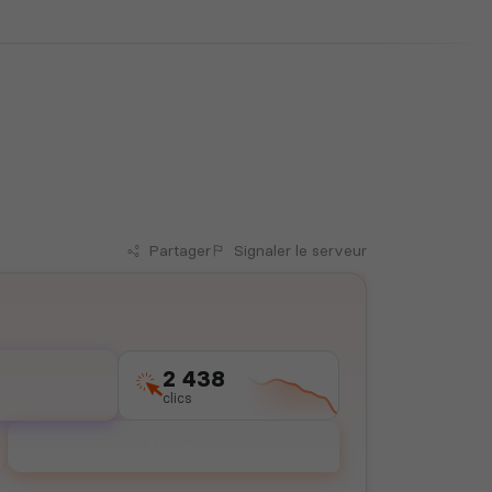
Partager
Signaler
le serveur
2 438
clics
Voter