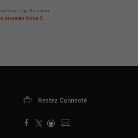
encés sur Top-Serveurs.
s serveurs Arma 3
.
Restez Connecté