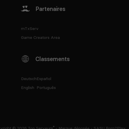
Partenaires
mTxServ
Game Creators Area
Classements
Deutsch
Español
English
Português
®
yright © 2026
Top Serveurs
- Marque déposée - SASU Born2Play