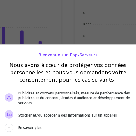
10000
8000
6000
4000
Bienvenue sur Top-Serveurs
2000
Nous avons à cœur de protéger vos données
0
personnelles et nous vous demandons votre
eudi
Vendredi
Samedi
Sept
Oct
Nov
Déc
consentement pour les cas suivants :
Votes
Clics
Publicités et contenu personnalisés, mesure de performance des
publicités et du contenu, études d’audience et développement de
services
Stocker et/ou accéder à des informations sur un appareil
En savoir plus