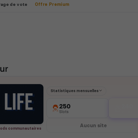
Page de vote
Offre Premium
ur
Statistiques mensuelles
250
240
Slots
votes
Aucun site
ods communautaires