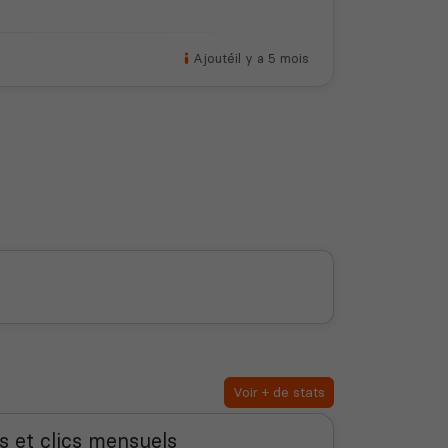
Ajouté
il y a 5 mois
Voir + de stats
s et clics mensuels