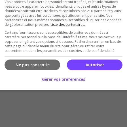
Vos données à caractère personnel seront traitées, et les informations
liées à votre appareil (cookies, identifiants uniques et autres types de
données) pourront être stockées et consultées par 210 partenaires, ainsi
que partagées avec lui, ou utilisées spécifiquement par ce site. Nos
partenaires et nous-mêmes sommes susceptibles d'utiliser des données
de géolocalisation précises.
Liste des partenaires.
Certains fournisseurs sont susceptibles de traiter vos données à
caractère personnel sur la base de l'intérêt légitime. Vous pouvez vous y
opposer en gérant vos options ci-dessous. Recherchez un lien en bas de
Il n'y a pas encore d'avis sur ce serveur.
cette page ou dans le menu du site pour gérer ou retirer votre
consentement dans les paramètres des cookies et de confidentialité.
Qualité
Staff du serveur
Ambiance
Disponibil
Donner le premier avis
Ne pas consentir
Autoriser
Gérer vos préférences