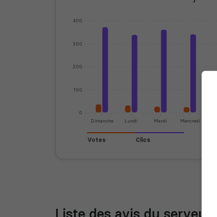
400
300
200
100
0
Dimanche
Lundi
Mardi
Mercredi
J
Votes
Clics
Liste des avis du serveur