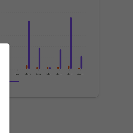
Jan
Fév
Mars
Avr
Mai
Juin
Juil
Aout