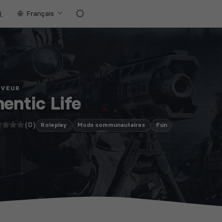
Français
RVEUR
entic Life
(0)
Roleplay
Mods communautaires
Fun