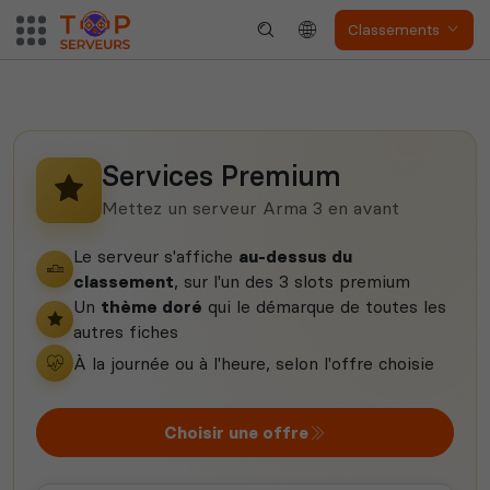
Neverwinter
Squad
Nights
Classements
Services Premium
Myth of Empires
Enshrouded
Mettez un serveur Arma 3 en avant
Le serveur s'affiche
au-dessus du
classement
, sur l'un des 3 slots premium
Un
thème doré
qui le démarque de toutes les
Voir tous les
autres fiches
jeux disponibles
À la journée ou à l'heure, selon l'offre choisie
Choisir une offre