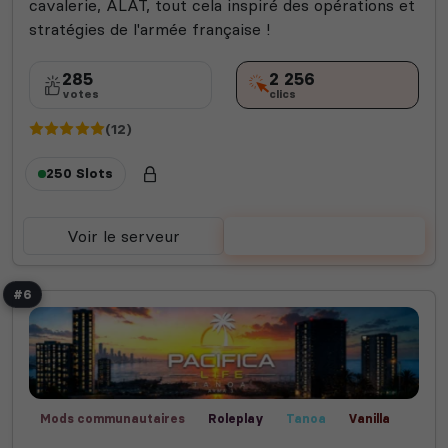
cavalerie, ALAT, tout cela inspiré des opérations et
stratégies de l'armée française !
285
2 256
votes
clics
(12)
250 Slots
Voir le serveur
Voter
#6
Mods communautaires
Roleplay
Tanoa
Vanilla
Fun