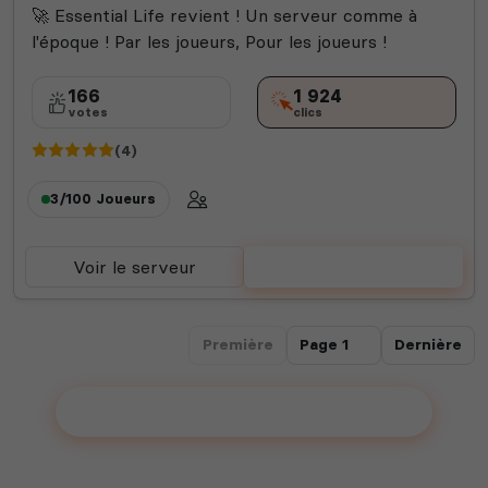
🚀 Essential Life revient ! Un serveur comme à
l'époque ! Par les joueurs, Pour les joueurs !
166
1 924
votes
clics
(4)
3/100
Joueurs
Voir le serveur
Voter
Première
Dernière
Ajouter votre serveur sur le Top !