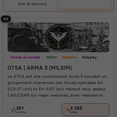
Voir le serveur
Voter
#4
Champ de bataille
MilSim
Missions
Roleplay
GTSA | ARMA 3 (MILSIM)
Le GTSA est une communauté Arma 3 simulant un
groupement interarmes des forces spéciales Air.
ECS-27 (sol) et EH 9/67 (air) mènent reco, assaut,
CAS/CSAR sur maps massives, avec réalisme et...
251
2 262
votes
clics