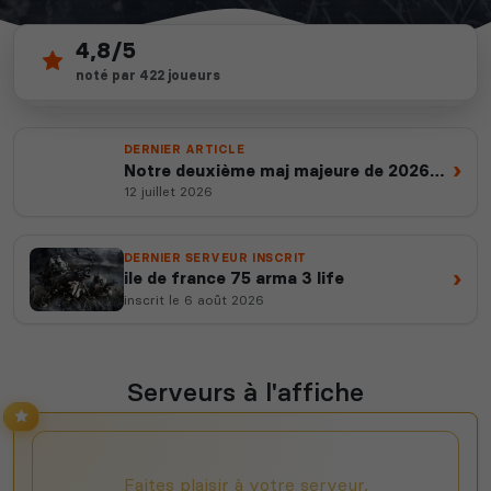
4,8/5
356
noté par 422 joueurs
depuis 2012
3 500
serveurs actifs
14 ans d'expertise
votes ce mois
DERNIER ARTICLE
›
Notre deuxième maj majeure de 2026
est en ligne
12 juillet 2026
DERNIER SERVEUR INSCRIT
›
ile de france 75 arma 3 life
inscrit le 6 août 2026
Serveurs à l'affiche
Faites plaisir à votre serveur,