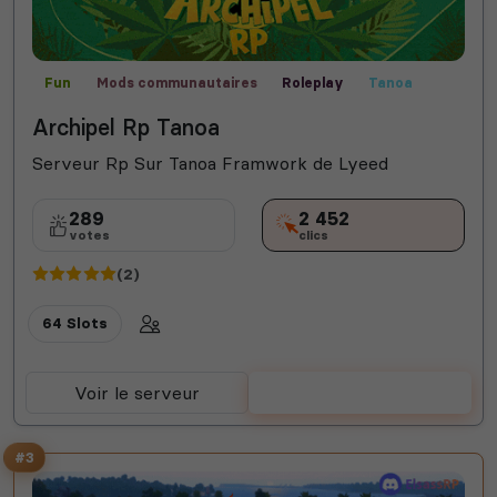
Fun
Mods communautaires
Roleplay
Tanoa
Archipel Rp Tanoa
Serveur Rp Sur Tanoa Framwork de Lyeed
289
2 452
votes
clics
(2)
64 Slots
Voir le serveur
Voter
#3