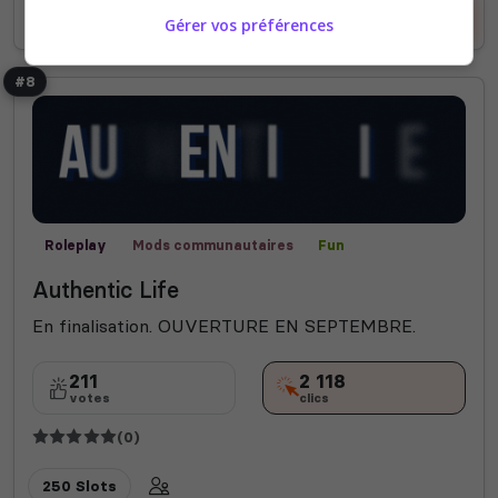
Voir le serveur
Voter
Gérer vos préférences
#8
Roleplay
Mods communautaires
Fun
Authentic Life
En finalisation. OUVERTURE EN SEPTEMBRE.
211
2 118
votes
clics
(0)
250 Slots