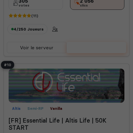
305
2 056
votes
clics
(11)
4/250
Joueurs
Voir le serveur
Voter
#10
Altis
Semi-RP
Vanilla
[FR] Essential Life | Altis Life | 50K
START