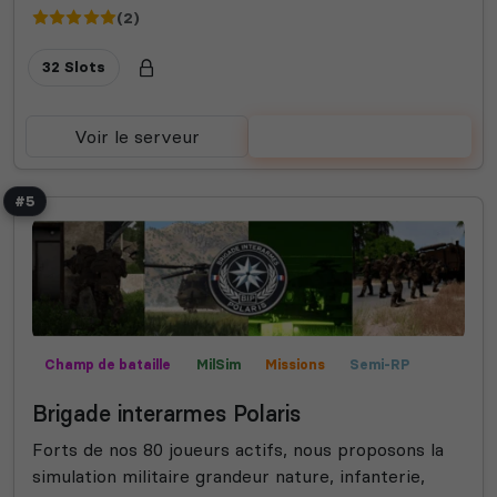
(2)
32 Slots
Voir le serveur
Voter
#5
Champ de bataille
MilSim
Missions
Semi-RP
Contrôle territorial
Mods communautaires
Expert
Brigade interarmes Polaris
Forts de nos 80 joueurs actifs, nous proposons la
simulation militaire grandeur nature, infanterie,