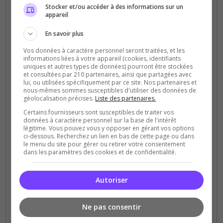
Stocker et/ou accéder à des informations sur un
appareil
En savoir plus
Champ de bataille
MilSim
Missions
Vos données à caractère personnel seront traitées, et les
Mods communautaires
Roleplay
informations liées à votre appareil (cookies, identifiants
GCP - Groupement des commandos
uniques et autres types de données) pourront être stockées
parachutistes
et consultées par 210 partenaires, ainsi que partagées avec
lui, ou utilisées spécifiquement par ce site. Nos partenaires et
nous-mêmes sommes susceptibles d'utiliser des données de
GCP — Unité milsim francophone sur Arma 3.
géolocalisation précises.
Liste des partenaires.
Campagne narrative immersive, opex modernes,
Certains fournisseurs sont susceptibles de traiter vos
GM dédié. Livrées exclusives créés pour le GCP.
données à caractère personnel sur la base de l'intérêt
Tous niveaux bienvenus. « Qui ose gagne. »
légitime. Vous pouvez vous y opposer en gérant vos options
ci-dessous. Recherchez un lien en bas de cette page ou dans
le menu du site pour gérer ou retirer votre consentement
157
2 187
dans les paramètres des cookies et de confidentialité.
votes
clics
(4)
Autoriser
30 Slots
Ne pas consentir