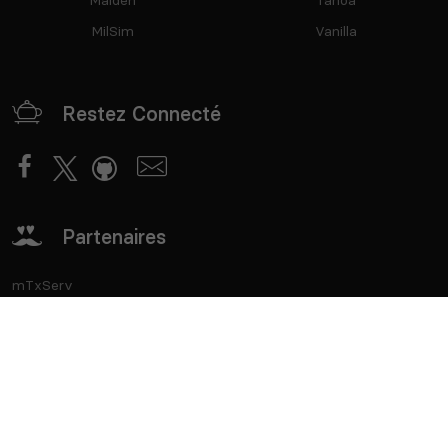
Malden
Tanoa
MilSim
Vanilla
Restez Connecté
Partenaires
mTxServ
Game Creators Area
Classements
Deutsch
Español