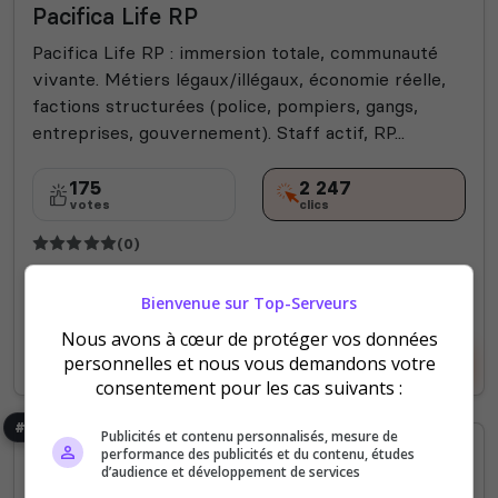
Pacifica Life RP
Pacifica Life RP : immersion totale, communauté
vivante. Métiers légaux/illégaux, économie réelle,
factions structurées (police, pompiers, gangs,
entreprises, gouvernement). Staff actif, RP...
175
2 247
votes
clics
(0)
120 Slots
Bienvenue sur Top-Serveurs
Nous avons à cœur de protéger vos données
Voir le serveur
Voter
personnelles et nous vous demandons votre
consentement pour les cas suivants :
#7
Publicités et contenu personnalisés, mesure de
performance des publicités et du contenu, études
d’audience et développement de services