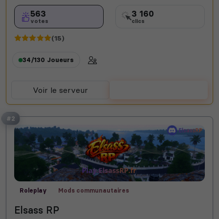
563
3 160
votes
clics
(15)
34/130
Joueurs
Voir le serveur
Voter
#2
Roleplay
Mods communautaires
Elsass RP