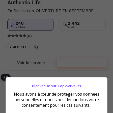
Authentic Life
En finalisation. OUVERTURE EN SEPTEMBRE.
240
2 442
votes
clics
(0)
250 Slots
Voir le serveur
Voter
#8
Bienvenue sur Top-Serveurs
Nous avons à cœur de protéger vos données
personnelles et nous vous demandons votre
consentement pour les cas suivants :