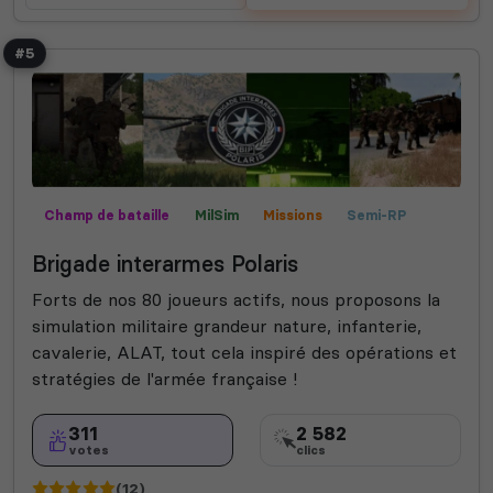
#5
Champ de bataille
MilSim
Missions
Semi-RP
Contrôle territorial
Mods communautaires
Expert
Brigade interarmes Polaris
Forts de nos 80 joueurs actifs, nous proposons la
simulation militaire grandeur nature, infanterie,
cavalerie, ALAT, tout cela inspiré des opérations et
stratégies de l'armée française !
311
2 582
votes
clics
(12)