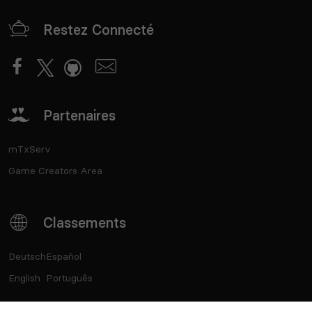
Restez Connecté
Partenaires
mTxServ
Game Creators Area
Classements
Deutsch
Español
English
Português