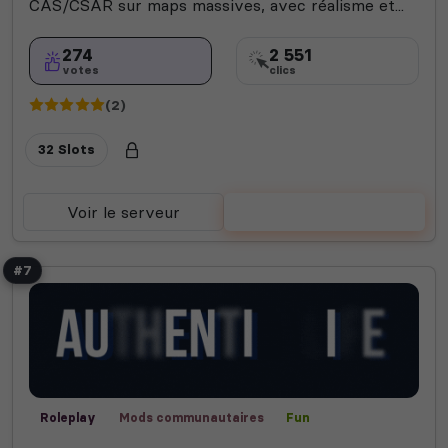
CAS/CSAR sur maps massives, avec réalisme et...
274
2 551
votes
clics
(2)
32 Slots
Voir le serveur
Voter
#7
Roleplay
Mods communautaires
Fun