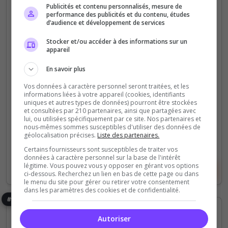
Altis
Semi-RP
Vanilla
Publicités et contenu personnalisés, mesure de
performance des publicités et du contenu, études
[FR] Essential Life | Altis Life | 50K
d’audience et développement de services
START
Stocker et/ou accéder à des informations sur un
appareil
🚀 Essential Life revient ! Un serveur comme à
l'époque ! Par les joueurs, Pour les joueurs !
En savoir plus
Vos données à caractère personnel seront traitées, et les
192
2 227
informations liées à votre appareil (cookies, identifiants
votes
clics
uniques et autres types de données) pourront être stockées
et consultées par 210 partenaires, ainsi que partagées avec
(4)
lui, ou utilisées spécifiquement par ce site. Nos partenaires et
nous-mêmes sommes susceptibles d'utiliser des données de
géolocalisation précises.
Liste des partenaires.
1/100
Joueurs
Certains fournisseurs sont susceptibles de traiter vos
données à caractère personnel sur la base de l'intérêt
légitime. Vous pouvez vous y opposer en gérant vos options
Voir le serveur
Voter
ci-dessous. Recherchez un lien en bas de cette page ou dans
le menu du site pour gérer ou retirer votre consentement
dans les paramètres des cookies et de confidentialité.
#9
Autoriser