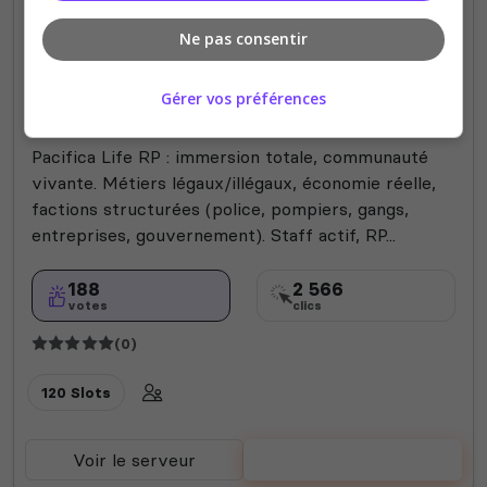
Ne pas consentir
Mods communautaires
Roleplay
Tanoa
Vanilla
Gérer vos préférences
Fun
Pacifica Life RP
Pacifica Life RP : immersion totale, communauté
vivante. Métiers légaux/illégaux, économie réelle,
factions structurées (police, pompiers, gangs,
entreprises, gouvernement). Staff actif, RP...
188
2 566
votes
clics
(0)
120 Slots
Voir le serveur
Voter