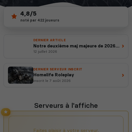
4,8/5
357
noté par 422 joueurs
depuis 2012
3 930
serveurs actifs
14 ans d'expertise
votes ce mois
DERNIER ARTICLE
›
Notre deuxième maj majeure de 2026
est en ligne
12 juillet 2026
DERNIER SERVEUR INSCRIT
›
Homelife Roleplay
inscrit le 7 août 2026
Serveurs à l'affiche
Faites plaisir à votre serveur,