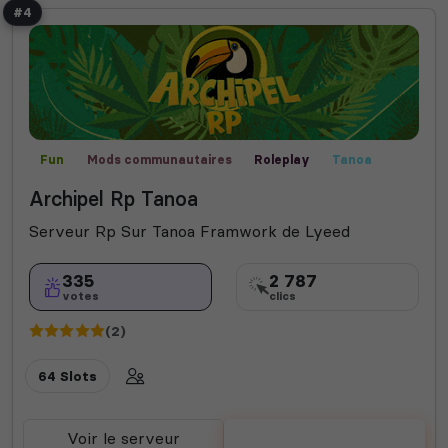
#4
Fun
Mods communautaires
Roleplay
Tanoa
Archipel Rp Tanoa
Serveur Rp Sur Tanoa Framwork de Lyeed
335
2 787
votes
clics
(2)
64 Slots
Voir le serveur
Voter