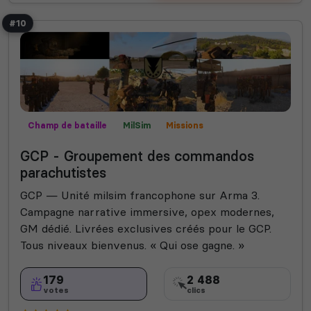
#10
Champ de bataille
MilSim
Missions
Mods communautaires
Roleplay
GCP - Groupement des commandos
parachutistes
GCP — Unité milsim francophone sur Arma 3.
Campagne narrative immersive, opex modernes,
GM dédié. Livrées exclusives créés pour le GCP.
Tous niveaux bienvenus. « Qui ose gagne. »
179
2 488
votes
clics