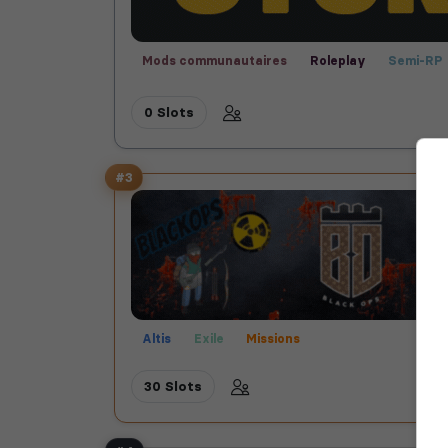
Mods communautaires
Roleplay
Semi-RP
Missions
PVP
Tanoa
Altis
Fun
Ma
0 Slots
#3
Altis
Exile
Missions
30 Slots