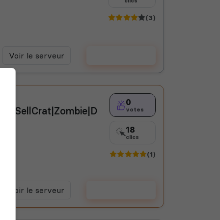
clics
(3)
Voir le serveur
Voter
0
ms|SellCrat|Zombie|D
votes
18
clics
(1)
Voir le serveur
Voter