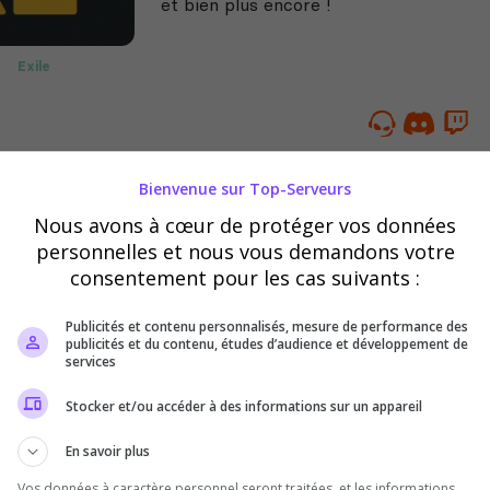
et bien plus encore !
Exile
lden
MilSim
Bienvenue sur Top-Serveurs
[EU]
Nous avons à cœur de protéger vos données
PVE|Exile|BigMissions|Weed|Ge
personnelles et nous vous demandons votre
eployHeli
consentement pour les cas suivants :
Serveur Exile Full PVE 05/02/2026
Publicités et contenu personnalisés, mesure de performance des
publicités et du contenu, études d’audience et développement de
services
Stocker et/ou accéder à des informations sur un appareil
En savoir plus
Vos données à caractère personnel seront traitées, et les informations