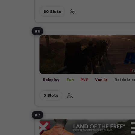
60 Slots
#6
Roleplay
Fun
PVP
Vanilla
Roi de la c
Missions
Champ de bataille
Contrôle territ
Mods communautaires
0 Slots
#7