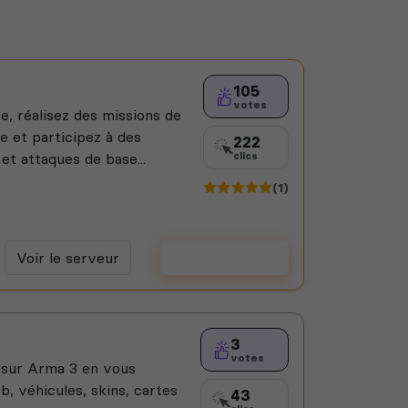
105
votes
, réalisez des missions de
le et participez à des
222
t attaques de base...
clics
(1)
Voir le serveur
Voter
3
votes
 sur Arma 3 en vous
, véhicules, skins, cartes
43