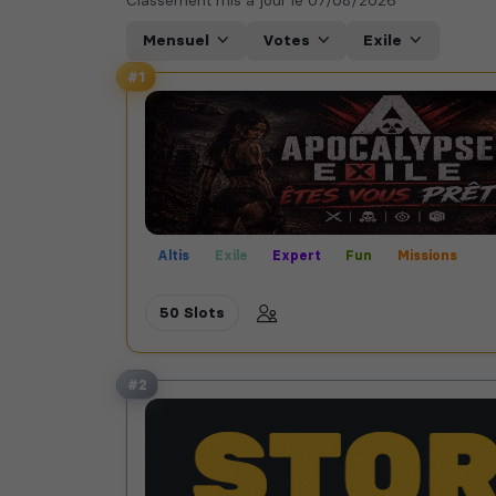
Mensuel
Votes
Exile
#1
Altis
Exile
Expert
Fun
Missions
Mods communautaires
50 Slots
#2