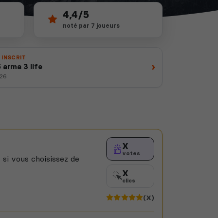
4,4/5
noté par 7 joueurs
 INSCRIT
›
5 arma 3 life
026
X
votes
 si vous choisissez de
X
clics
(X)