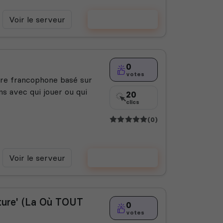
Voir le serveur
Voter
0
votes
re francophone basé sur
s avec qui jouer ou qui
20
clics
(0)
Voir le serveur
Voter
ture' (La Où TOUT
0
votes