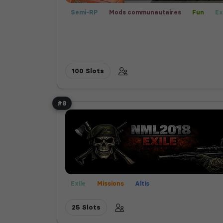
Semi-RP
Mods communautaires
Fun
Ex
100 Slots
#8
Exile
Missions
Altis
25 Slots