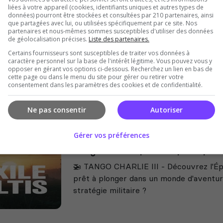
liées à votre appareil (cookies, identifiants uniques et autres types de
Tango Charlie | CHERNARUS | N
données) pourront être stockées et consultées par 210 partenaires, ainsi
que partagées avec lui, ou utilisées spécifiquement par ce site. Nos
Exile sur Chernarus.
partenaires et nous-mêmes sommes susceptibles d'utiliser des données
de géolocalisation précises.
Liste des partenaires.
Certains fournisseurs sont susceptibles de traiter vos données à
caractère personnel sur la base de l'intérêt légitime. Vous pouvez vous y
opposer en gérant vos options ci-dessous. Recherchez un lien en bas de
cette page ou dans le menu du site pour gérer ou retirer votre
consentement dans les paramètres des cookies et de confidentialité.
Ne pas consentir
Autoriser
Gérer vos préférences
Tango Charlie | ALTIS | SMil|B
🚁 TANGO CHARLIE III - Découvrez l'Ép
prêt à plonger dans un monde d'aventur
stratégie militaire ?