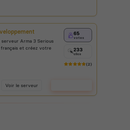
développement
65
votes
, serveur Arma 3 Serious
 français et créez votre
233
clics
(2)
Voir le serveur
Voter