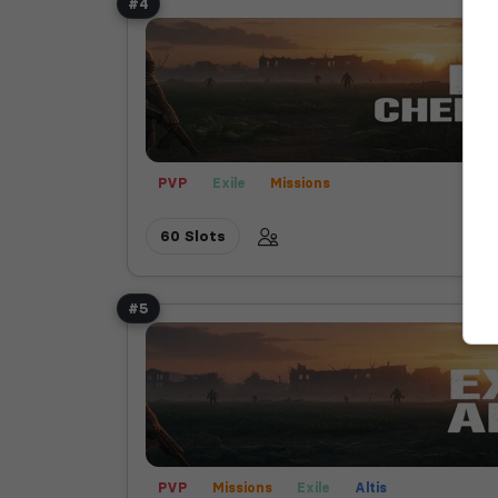
#4
PVP
Exile
Missions
60 Slots
#5
PVP
Missions
Exile
Altis