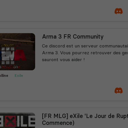
Arma 3 FR Community
Ce discord est un serveur communautai
Arma 3. Vous pourrez retrouver des gen
sauront vous aider !
olline
Exile
orial
MilSim
[FR MLG] eXile 'Le Jour de Rup
Commence)