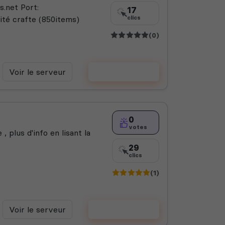
.net Port:
17
ité crafte (850items)
clics
(0)
Voir le serveur
Voter
0
votes
plus d'info en lisant la
29
clics
(1)
Voir le serveur
Voter