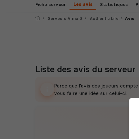
Fiche serveur
Les avis
Statistiques
P
Accueil
Serveurs Arma 3
Authentic Life
Avis
Liste des avis du serveur
Parce que l'avis des joueurs compt
vous faire une idée sur celui-ci.