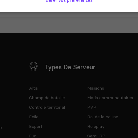
Gérer vos préférences
Types De Serveur
Altis
Missions
Champ de bataille
Mods communautaires
Contrôle territorial
PVP
Exile
Roi de la colline
Expert
Roleplay
e
Fun
Semi-RP