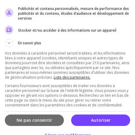
Publicités et contenu personnalisés, mesure de performance des
Il n'y a pas encore d'avis sur ce serveur.
publicités et du contenu, études d’audience et développement de
services
Qualité
Staff du serveur
Ambiance
Disponibil
Stocker et/ou accéder à des informations sur un appareil
En savoir plus
Vos données à caractère personnel seront traitées, et les informations
rveur
liées à votre appareil (cookies, identifiants uniques et autres types de
données) pourront être stockées et consultées par 210 partenaires, ainsi
que partagées avec lui, ou utilisées spécifiquement par ce site. Nos
partenaires et nous-mêmes sommes susceptibles d'utiliser des données
de géolocalisation précises.
Liste des partenaires.
Certains fournisseurs sont susceptibles de traiter vos données à
caractère personnel sur la base de l'intérêt légitime. Vous pouvez vous y
opposer en gérant vos options ci-dessous. Recherchez un lien en bas de
cette page ou dans le menu du site pour gérer ou retirer votre
consentement dans les paramètres des cookies et de confidentialité.
Vous devez être connecté pour ajouter un avis
sur ce serveur !
Ne pas consentir
Autoriser
Se connecter
S'inscrire