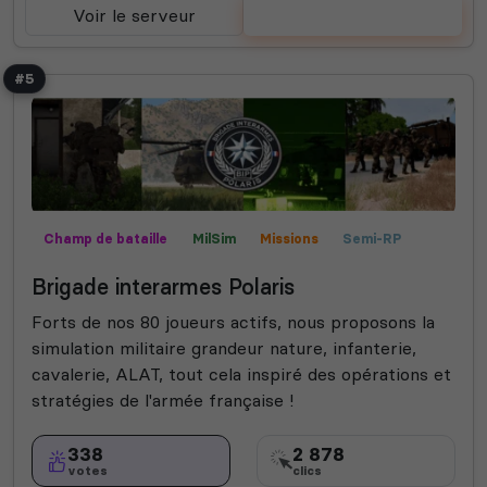
Voir le serveur
Voter
#5
Champ de bataille
MilSim
Missions
Semi-RP
Contrôle territorial
Mods communautaires
Expert
Brigade interarmes Polaris
Forts de nos 80 joueurs actifs, nous proposons la
simulation militaire grandeur nature, infanterie,
cavalerie, ALAT, tout cela inspiré des opérations et
stratégies de l'armée française !
338
2 878
votes
clics