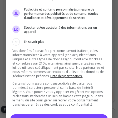
Altis
Semi-RP
Vanilla
Publicités et contenu personnalisés, mesure de
performance des publicités et du contenu, études
[FR] Essential Life | Altis Life | 50K
d’audience et développement de services
START
Stocker et/ou accéder à des informations sur un
appareil
🚀 Essential Life revient ! Un serveur comme à
l'époque ! Par les joueurs, Pour les joueurs !
En savoir plus
Vos données à caractère personnel seront traitées, et les
211
2 542
informations liées à votre appareil (cookies, identifiants
votes
clics
uniques et autres types de données) pourront être stockées
et consultées par 210 partenaires, ainsi que partagées avec
(4)
lui, ou utilisées spécifiquement par ce site. Nos partenaires et
nous-mêmes sommes susceptibles d'utiliser des données de
géolocalisation précises.
Liste des partenaires.
6/100
Joueurs
Certains fournisseurs sont susceptibles de traiter vos
données à caractère personnel sur la base de l'intérêt
légitime. Vous pouvez vous y opposer en gérant vos options
Voir le serveur
Voter
ci-dessous. Recherchez un lien en bas de cette page ou dans
le menu du site pour gérer ou retirer votre consentement
dans les paramètres des cookies et de confidentialité.
#9