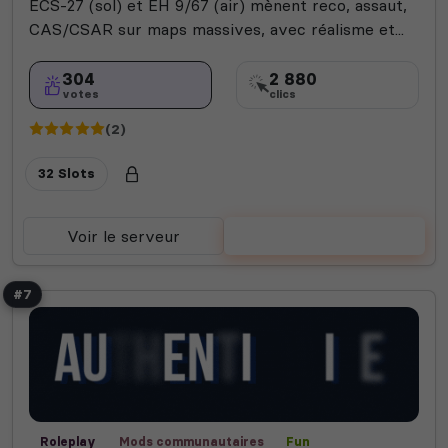
ECS-27 (sol) et EH 9/67 (air) mènent reco, assaut,
CAS/CSAR sur maps massives, avec réalisme et...
304
2 880
votes
clics
(2)
32 Slots
Voir le serveur
Voter
#7
Roleplay
Mods communautaires
Fun