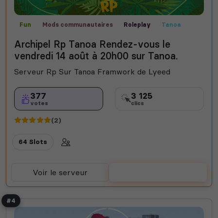
Fun
Mods communautaires
Roleplay
Tanoa
Archipel Rp Tanoa Rendez-vous le
vendredi 14 août à 20h00 sur Tanoa.
Serveur Rp Sur Tanoa Framwork de Lyeed
377
3 125
votes
clics
(2)
64 Slots
Voir le serveur
Voter
#4