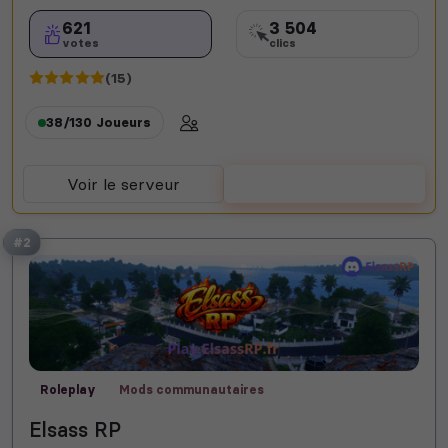
621
3 504
votes
clics
(15)
38/130
Joueurs
Voir le serveur
Voter
#2
Roleplay
Mods communautaires
Elsass RP