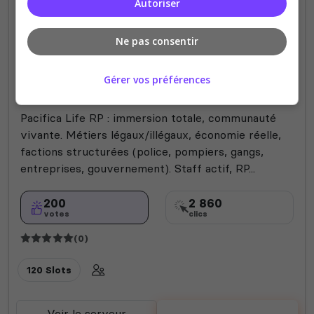
Autoriser
Ne pas consentir
Mods communautaires
Roleplay
Tanoa
Vanilla
Gérer vos préférences
Fun
Pacifica Life RP
Pacifica Life RP : immersion totale, communauté
vivante. Métiers légaux/illégaux, économie réelle,
factions structurées (police, pompiers, gangs,
entreprises, gouvernement). Staff actif, RP...
200
2 860
votes
clics
(0)
120 Slots
Voir le serveur
Voter