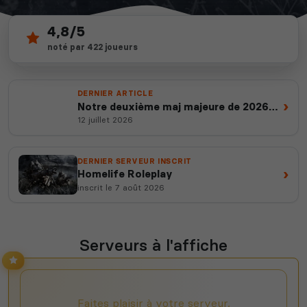
4,8/5
357
noté par 422 joueurs
depuis 2012
4 365
serveurs actifs
14 ans d'expertise
votes ce mois
DERNIER ARTICLE
›
Notre deuxième maj majeure de 2026
est en ligne
12 juillet 2026
DERNIER SERVEUR INSCRIT
›
Homelife Roleplay
inscrit le 7 août 2026
Serveurs à l'affiche
Faites plaisir à votre serveur,