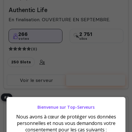
Authentic Life
En finalisation. OUVERTURE EN SEPTEMBRE.
266
2 751
votes
clics
(0)
250 Slots
Voir le serveur
Voter
#8
Bienvenue sur Top-Serveurs
Nous avons à cœur de protéger vos données
personnelles et nous vous demandons votre
consentement pour les cas suivants :