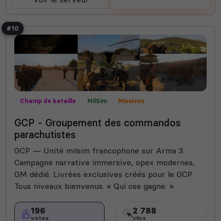
#10
Champ de bataille
MilSim
Missions
Mods communautaires
Roleplay
GCP - Groupement des commandos
parachutistes
GCP — Unité milsim francophone sur Arma 3.
Campagne narrative immersive, opex modernes,
GM dédié. Livrées exclusives créés pour le GCP.
Tous niveaux bienvenus. « Qui ose gagne. »
196
2 788
votes
clics