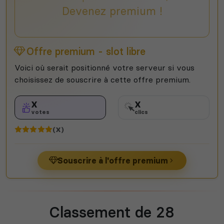
Devenez premium !
Offre premium - slot libre
Voici où serait positionné votre serveur si vous
choisissez de souscrire à cette offre premium.
X
X
votes
clics
(X)
Souscrire à l'offre premium
Classement de 28