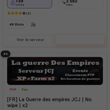
739
2 582
votes
clics
(2)
48 Slots
Voir le serveur
Voter
#6
PVP
Fun
[FR] La Guerre des empires JCJ | No
wipe | x2