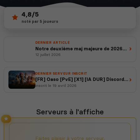
4,8/5
28
depuis 2012
noté par 5 joueurs
serveurs actifs
14 ans d'expertise
DERNIER ARTICLE
›
Notre deuxième maj majeure de 2026
est en ligne
12 juillet 2026
DERNIER SERVEUR INSCRIT
›
[FR] Oaso [PvE] [X1] [IA DUR] Discord :
DdZsQ4Hmsh
inscrit le 19 avril 2026
Serveurs à l'affiche
Faites plaisir à votre serveur,