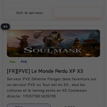
Voir le serveur
Voter
#5
Fun
PVE
[FR][PVE] Le Monde Perdu XP X3
Serveur PVE Détente Plongez dans l'aventure sur
un serveur PVE ou Tout est en X3 , seul les
cultures et le taming sonts en X5 Connexion
directe : 176.57.160.14:29700