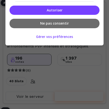
#8
Autoriser
PVE
Fun
Ne pas consentir
[FR][PVE]Les Silencieux(H24)
Gérer vos préférences
Les Silencieux est un serveur Soulmask dédié aux
affrontements PvP intenses et stratégiques.
196
1 397
votes
clics
(0)
40 Slots
Voir le serveur
Voter