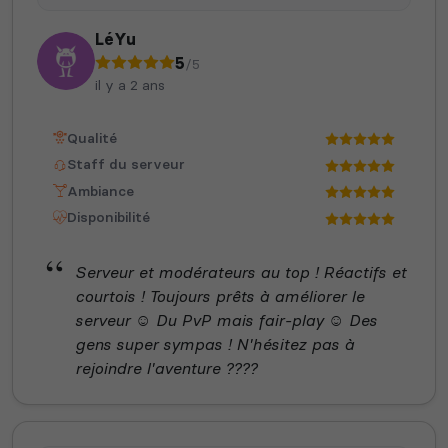
LéYu
5
/5
il y a 2 ans
Qualité
Staff du serveur
Ambiance
Disponibilité
Serveur et modérateurs au top ! Réactifs et
courtois ! Toujours prêts à améliorer le
serveur ☺️ Du PvP mais fair-play ☺️ Des
gens super sympas ! N'hésitez pas à
rejoindre l'aventure ????