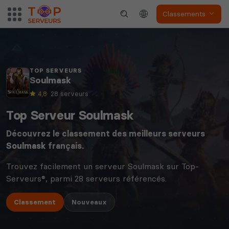
Classements
TOP SERVEURS
Soulmask
4,8
· 28 serveurs
Top Serveur Soulmask
Découvrez le classement des meilleurs serveurs
Soulmask
français.
Trouvez facilement un serveur Soulmask sur Top-
Serveurs®, parmi 28 serveurs référencés.
Classement
Nouveaux