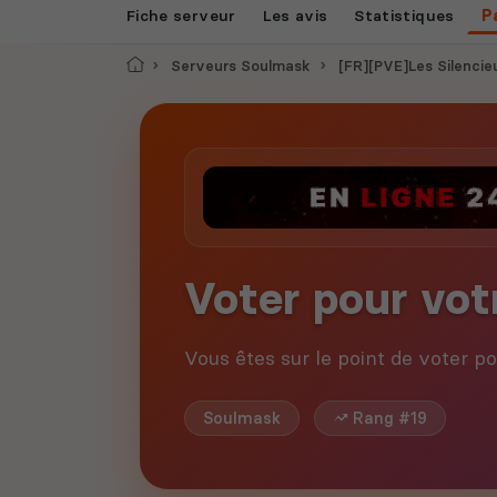
Fiche serveur
Les avis
Statistiques
P
Accueil
Serveurs Soulmask
[FR][PVE]Les Silencie
Voter pour vot
Vous êtes sur le point de voter p
Soulmask
Rang #19