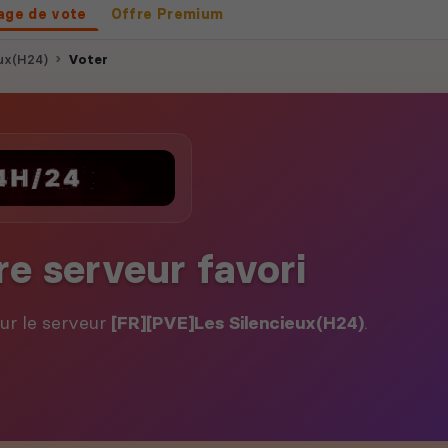
age de vote
Offre Premium
ux(H24)
Voter
re serveur favori
our le serveur
[FR][PVE]Les Silencieux(H24)
.