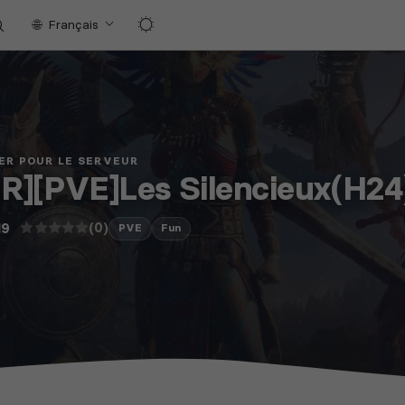
Français
ER POUR LE SERVEUR
FR][PVE]Les Silencieux(H24
(0)
19
PVE
Fun