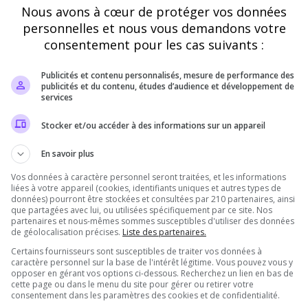
Nous avons à cœur de protéger vos données
Vérification
personnelles et nous vous demandons votre
Requis
consentement pour les cas suivants :
Publicités et contenu personnalisés, mesure de performance des
Cette étape nous aide à lutter contre les votes
publicités et du contenu, études d’audience et développement de
automatisés
services
Stocker et/ou accéder à des informations sur un appareil
En savoir plus
Vos données à caractère personnel seront traitées, et les informations
liées à votre appareil (cookies, identifiants uniques et autres types de
données) pourront être stockées et consultées par 210 partenaires, ainsi
que partagées avec lui, ou utilisées spécifiquement par ce site. Nos
partenaires et nous-mêmes sommes susceptibles d'utiliser des données
de géolocalisation précises.
Liste des partenaires.
Pourquoi voter pour [FR][PVE]Les
Certains fournisseurs sont susceptibles de traiter vos données à
Silencieux(H24) ?
caractère personnel sur la base de l'intérêt légitime. Vous pouvez vous y
opposer en gérant vos options ci-dessous. Recherchez un lien en bas de
cette page ou dans le menu du site pour gérer ou retirer votre
consentement dans les paramètres des cookies et de confidentialité.