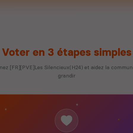
Voter en 3 étapes simples
nez [FR][PVE]Les Silencieux(H24) et aidez la commun
grandir