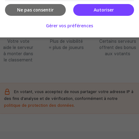
Ne pas consentir
Autoriser
Améliore le
Soutient la
Récompenses
Gérer vos préférences
classement
communauté
possibles
Votre vote
Plus de visibilité
Certains serveurs
aide le serveur
= plus de joueurs
offrent des bonus
à monter dans
aux votants
le classement
En votant, vous acceptez de nous partager votre adresse IP à
des fins d'analyse et de vérification, conformément à notre
politique de protection des données
.