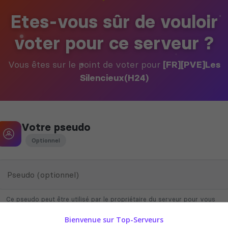
Etes-vous sûr de vouloir
voter pour ce serveur ?
Vous êtes sur le point de voter pour
[FR][PVE]Les
Silencieux(H24)
Votre pseudo
Optionnel
Ce pseudo peut être utilisé par le propriétaire du serveur pour vous
attribuer des récompenses en jeu
Bienvenue sur Top-Serveurs