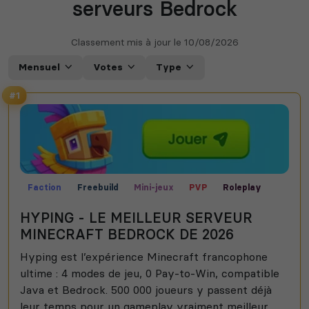
serveurs Bedrock
Classement mis à jour le
10/08/2026
Mensuel
Votes
Type
#1
Faction
Freebuild
Mini-jeux
PVP
Roleplay
Semi-RP
Skyblock
UHC
HYPING - LE MEILLEUR SERVEUR
MINECRAFT BEDROCK DE 2026
Hyping est l’expérience Minecraft francophone
ultime : 4 modes de jeu, 0 Pay-to-Win, compatible
Java et Bedrock. 500 000 joueurs y passent déjà
leur temps pour un gameplay vraiment meilleur