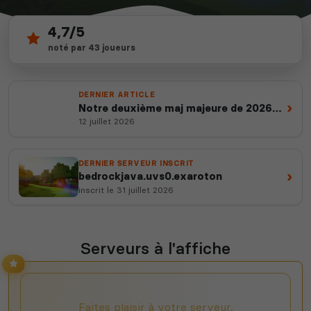
140
depuis 2012
1 338
serveurs actifs
14 ans d'expertise
votes ce mois
DERNIER ARTICLE
›
Notre deuxième maj majeure de 2026
est en ligne
12 juillet 2026
DERNIER SERVEUR INSCRIT
›
bedrockjava.uvs0.exaroton
inscrit le 31 juillet 2026
Serveurs à l'affiche
Faites plaisir à votre serveur,