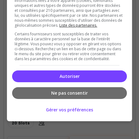
informations liées à votre appareil (cookies, identifiants
uniques et autres types de données) pourront être stockées
et consultées par 210 partenaires, ainsi que partagées avec
lui, ou utilisées spécifiquement par ce site. Nos partenaires et
nous-mêmes sommes susceptibles d'utiliser des données de
géolocalisation précises.
Liste des partenaires.
Faction
Freebuild
Semi-RP
Certains fournisseurs sont susceptibles de traiter vos
TheSeven
données à caractère personnel sur la base de l'intérêt
légitime. Vous pouvez vous y opposer en gérant vos options
TheSe7en est un serveur francophone
ci-dessous. Recherchez un lien en bas de cette page ou dans
le menu du site pour gérer ou retirer votre consentement
Survie/Factions présent depuis 2011. Explore la
dans les paramètres des cookies et de confidentialité.
carte Seven, construis des projets durables,
développe ta faction, commerce et voyage grâce
Autoriser
au réseau...
Ne pas consentir
1
17
votes
clics
(0)
Gérer vos préférences
20 Slots