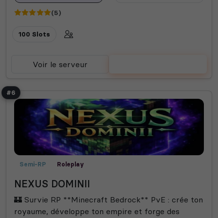
(5)
100 Slots
Voir le serveur
Voter
#6
Semi-RP
Roleplay
NEXUS DOMINII
🏰 Survie RP **Minecraft Bedrock** PvE : crée ton
royaume, développe ton empire et forge des