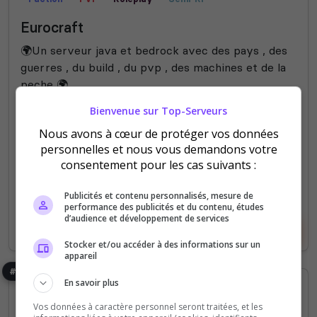
Eurocraft
🌍Un serveur java et bedrock avec des pays , des
guerres , du build , du pvp , des machines et de la
peche 🌍
Bienvenue sur Top-Serveurs
2
68
votes
clics
Nous avons à cœur de protéger vos données
personnelles et nous vous demandons votre
(1)
consentement pour les cas suivants :
40 Slots
Publicités et contenu personnalisés, mesure de
performance des publicités et du contenu, études
d’audience et développement de services
Voir le serveur
Voter
Stocker et/ou accéder à des informations sur un
appareil
#8
En savoir plus
Vos données à caractère personnel seront traitées, et les