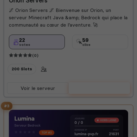
Orion Servers
🌌 Orion Servers 🌌 Bienvenue sur Orion, un
serveur Minecraft Java &amp; Bedrock qui place la
communauté au cœur de l’aventure. 🚀
22
59
votes
clics
(0)
200 Slots
Voir le serveur
Voter
#3