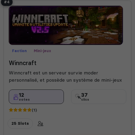
#4
Faction
Mini-jeux
Winncraft
Winncraft est un serveur survie moder
personnalisé, et possède un système de mini-jeux
12
37
votes
clics
(1)
25 Slots