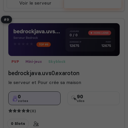
Voir le serveur
Voter
#9
PVP
Mini-jeux
Skyblock
bedrockjava.uvs0.exaroton
le serveur et Pour crée sa maison
0
90
votes
clics
(0)
0 Slots