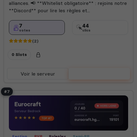
alliances. 📢 **Whitelist obligatoire** : rejoins notre
**Discord** pour lire les règles et...
7
44
votes
clics
(2)
0 Slots
Voir le serveur
Voter
#7
Faction
PVP
Roleplay
Semi-RP