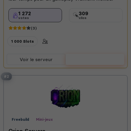
1 272
309
votes
clics
(3)
1 000 Slots
Voir le serveur
Voter
#2
Freebuild
Mini-jeux