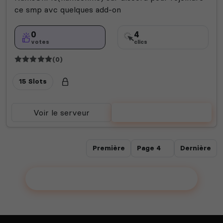
ce smp avc quelques add-on
0
4
votes
clics
(0)
15 Slots
Voir le serveur
Voter
Première
Dernière
Ajouter votre serveur sur le Top !