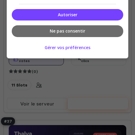
Autoriser
DragonXMining
Ne pas consentir
Minage
Gérer vos préférences
0
4
votes
clics
(0)
11 Slots
Voir le serveur
Voter
#37