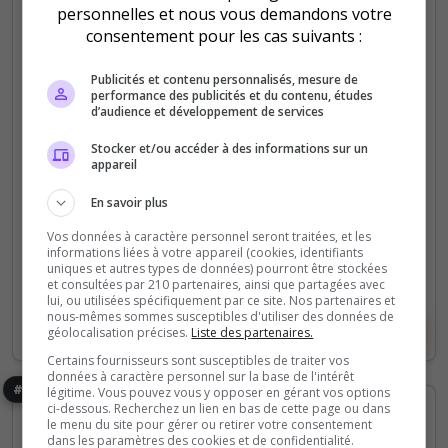
Mini-jeux
personnelles et nous vous demandons votre
consentement pour les cas suivants :
PrisonAstral
SERVER PRISON 1.21.4 Un server ou tu est le roi
Publicités et contenu personnalisés, mesure de
performance des publicités et du contenu, études
des mines !!! Accède au mine les plus CHEATER,
d’audience et développement de services
uprade ton stuff et devient le meilleur!!!!!
Stocker et/ou accéder à des informations sur un
appareil
0
9
votes
clics
En savoir plus
(0)
Vos données à caractère personnel seront traitées, et les
informations liées à votre appareil (cookies, identifiants
uniques et autres types de données) pourront être stockées
999 Slots
et consultées par 210 partenaires, ainsi que partagées avec
lui, ou utilisées spécifiquement par ce site. Nos partenaires et
nous-mêmes sommes susceptibles d'utiliser des données de
Voir le serveur
Voter
géolocalisation précises.
Liste des partenaires.
Certains fournisseurs sont susceptibles de traiter vos
données à caractère personnel sur la base de l'intérêt
#36
légitime. Vous pouvez vous y opposer en gérant vos options
ci-dessous. Recherchez un lien en bas de cette page ou dans
le menu du site pour gérer ou retirer votre consentement
dans les paramètres des cookies et de confidentialité.