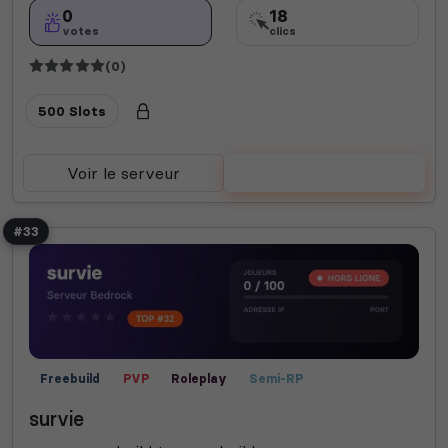
0
18
votes
clics
(0)
500 Slots
Voir le serveur
Voter
#33
Freebuild
PVP
Roleplay
Semi-RP
survie