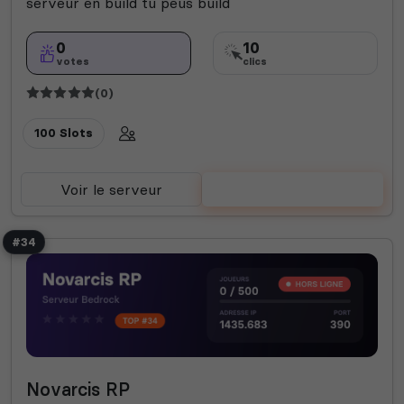
serveur en build tu peus build
0
10
votes
clics
(0)
100 Slots
Voir le serveur
Voter
#34
Novarcis RP