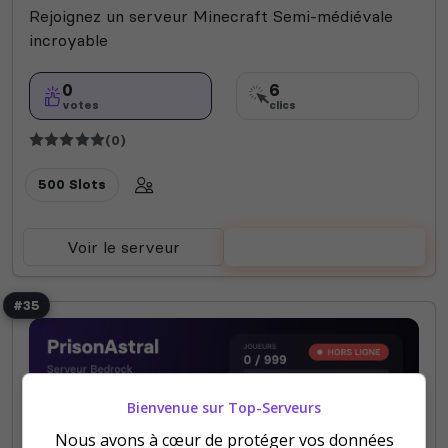
Rejoignez un serveur Minecraft Semi-médiévale
incroyable
0
6
votes
clics
(0)
500 Slots
Voir le serveur
Voter
#35
Bienvenue sur Top-Serveurs
Nous avons à cœur de protéger vos données