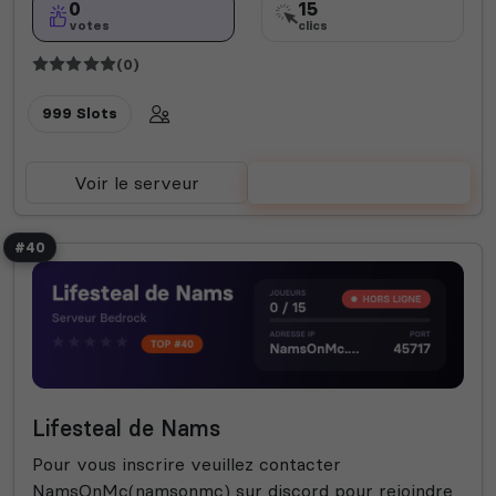
0
15
votes
clics
(0)
999 Slots
Voir le serveur
Voter
#40
Lifesteal de Nams
Pour vous inscrire veuillez contacter
NamsOnMc(namsonmc) sur discord pour rejoindre