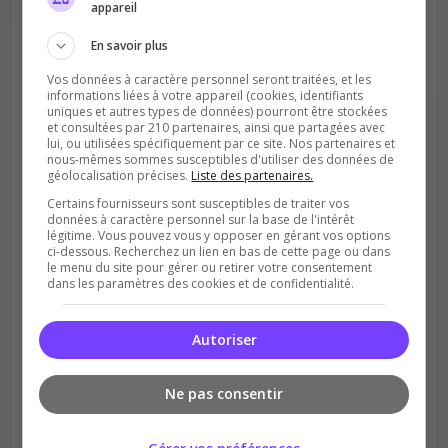
appareil
En savoir plus
Vos données à caractère personnel seront traitées, et les
informations liées à votre appareil (cookies, identifiants
uniques et autres types de données) pourront être stockées
et consultées par 210 partenaires, ainsi que partagées avec
lui, ou utilisées spécifiquement par ce site. Nos partenaires et
nous-mêmes sommes susceptibles d'utiliser des données de
Soutient la communauté
géolocalisation précises.
Liste des partenaires.
Plus de visibilité = plus de joueurs
Certains fournisseurs sont susceptibles de traiter vos
données à caractère personnel sur la base de l'intérêt
légitime. Vous pouvez vous y opposer en gérant vos options
ci-dessous. Recherchez un lien en bas de cette page ou dans
le menu du site pour gérer ou retirer votre consentement
dans les paramètres des cookies et de confidentialité.
Autoriser
Récompenses possibles
Ne pas consentir
Certains serveurs offrent des bonus aux
votants