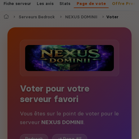
Fiche serveur
Les avis
Stats
Page de vote
Offre Prem
Accueil
Serveurs Bedrock
NEXUS DOMINII
Voter
Voter pour votre
serveur favori
Vous êtes sur le point de voter pour le
serveur
NEXUS DOMINII
.