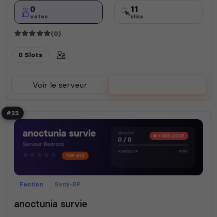
0
11
votes
clics
(0)
0 Slots
Voir le serveur
Voter
#23
Faction
Semi-RP
anoctunia survie