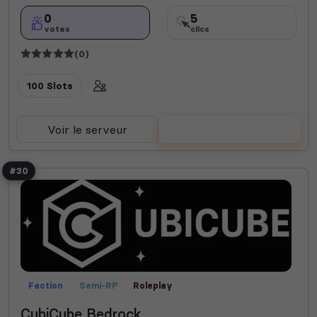
0
5
votes
clics
(0)
100 Slots
Voir le serveur
Voter
#30
Faction
Semi-RP
Roleplay
CubiCube Bedrock