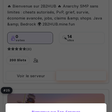
🔥 Bienvenue sur 2B2HUB 🔥 Anarchy SMP sans
limites : cheats autorisés, PvP, grief, survie,
économie avancée, jobs, claims &amp; shops. Java
&amp; Bedrock 🌍 2B2HUB.mine.fun
0
14
votes
clics
(0)
200 Slots
Voir le serveur
Voter
#25
Bienvenue sur Top-Serveurs