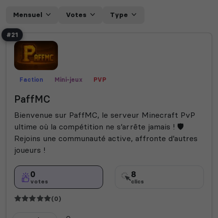
Mensuel
Votes
Type
#21
Faction
Mini-jeux
PVP
PaffMC
Bienvenue sur PaffMC, le serveur Minecraft PvP
ultime où la compétition ne s’arrête jamais ! 🛡️
Rejoins une communauté active, affronte d’autres
joueurs !
0
8
votes
clics
(0)