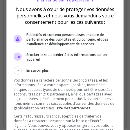
Nous avons à cœur de protéger vos données
personnelles et nous vous demandons votre
Faction
Roleplay
Semi-RP
consentement pour les cas suivants :
[FR-QC-BE] Neo Ville 6
Publicités et contenu personnalisés, mesure de
Serveur Minecraft Bedrock RP &amp; Factions. RP
performance des publicités et du contenu, études
d’audience et développement de services
libre guidé par des trames narratives. Deux
sociétés s’opposent : Order (loi, discipline) et
Stocker et/ou accéder à des informations sur un
Utopia (liberté, évolution). Choisis ton camp et...
appareil
En savoir plus
0
25
votes
clics
Vos données à caractère personnel seront traitées, et les
informations liées à votre appareil (cookies, identifiants
(0)
uniques et autres types de données) pourront être stockées
et consultées par 210 partenaires, ainsi que partagées avec
lui, ou utilisées spécifiquement par ce site. Nos partenaires et
10 Slots
nous-mêmes sommes susceptibles d'utiliser des données de
géolocalisation précises.
Liste des partenaires.
Certains fournisseurs sont susceptibles de traiter vos
Voir le serveur
Voter
données à caractère personnel sur la base de l'intérêt
légitime. Vous pouvez vous y opposer en gérant vos options