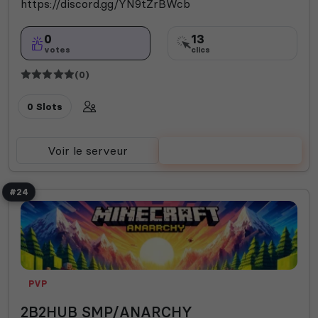
https://discord.gg/YN9tZrBWcb
0
13
votes
clics
(0)
0 Slots
Voir le serveur
Voter
#24
PVP
2B2HUB SMP/ANARCHY