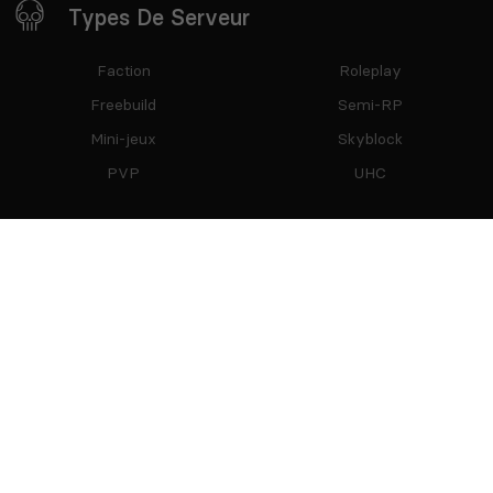
Types De Serveur
Faction
Roleplay
Freebuild
Semi-RP
Mini-jeux
Skyblock
PVP
UHC
Restez Connecté
Partenaires
mTxServ
Game Creators Area