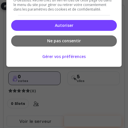
ci-dessous. Recherchez un lien en bas de cette page ou dans
le menu du site pour gérer ou retirer votre consentement
#26
dans les paramètres des cookies et de confidentialité.
Autoriser
Ne pas consentir
Server of Biad12
Gérer vos préférences
Hello and Welcome to my server
0
5
votes
clics
(0)
0 Slots
Voir le serveur
Voter