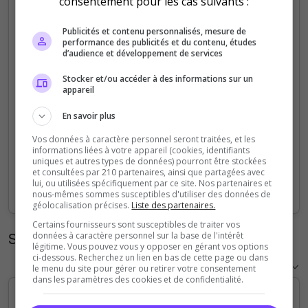
consentement pour les cas suivants :
5
Publicités et contenu personnalisés, mesure de
performance des publicités et du contenu, études
4
d’audience et développement de services
Stocker et/ou accéder à des informations sur un
3
appareil
2
En savoir plus
Vos données à caractère personnel seront traitées, et les
1
informations liées à votre appareil (cookies, identifiants
uniques et autres types de données) pourront être stockées
et consultées par 210 partenaires, ainsi que partagées avec
0
lui, ou utilisées spécifiquement par ce site. Nos partenaires et
Sep
Oct
Nov
Dec
Jan
Feb
Mar
Apr
May
Jun
Jul
Aug
nous-mêmes sommes susceptibles d'utiliser des données de
géolocalisation précises.
Liste des partenaires.
Certains fournisseurs sont susceptibles de traiter vos
Statistiques horaires
données à caractère personnel sur la base de l'intérêt
légitime. Vous pouvez vous y opposer en gérant vos options
ci-dessous. Recherchez un lien en bas de cette page ou dans
le menu du site pour gérer ou retirer votre consentement
dans les paramètres des cookies et de confidentialité.
5