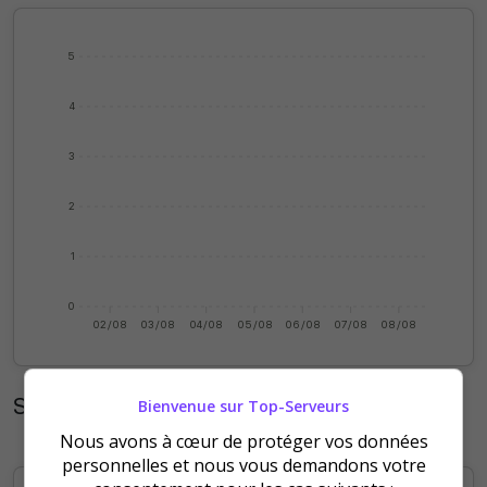
5
4
3
2
1
0
02/08
03/08
04/08
05/08
06/08
07/08
08/08
Statistiques mensuelles
Bienvenue sur Top-Serveurs
Nous avons à cœur de protéger vos données
personnelles et nous vous demandons votre