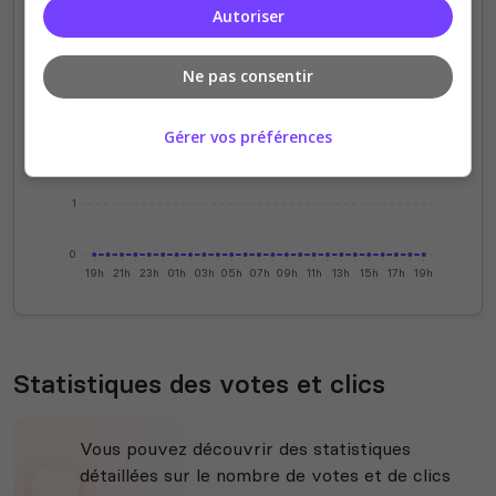
Autoriser
4
Ne pas consentir
3
Gérer vos préférences
2
1
0
19h
21h
23h
01h
03h
05h
07h
09h
11h
13h
15h
17h
19h
Statistiques des votes et clics
Vous pouvez découvrir des statistiques
détaillées sur le nombre de votes et de clics