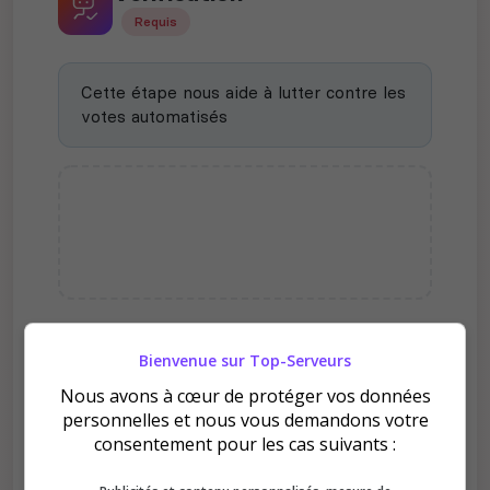
Requis
Cette étape nous aide à lutter contre les
votes automatisés
Pourquoi voter pour HYPING
Bienvenue sur Top-Serveurs
- LE MEILLEUR SERVEUR
Nous avons à cœur de protéger vos données
MINECRAFT BEDROCK DE
personnelles et nous vous demandons votre
2026 ?
consentement pour les cas suivants :