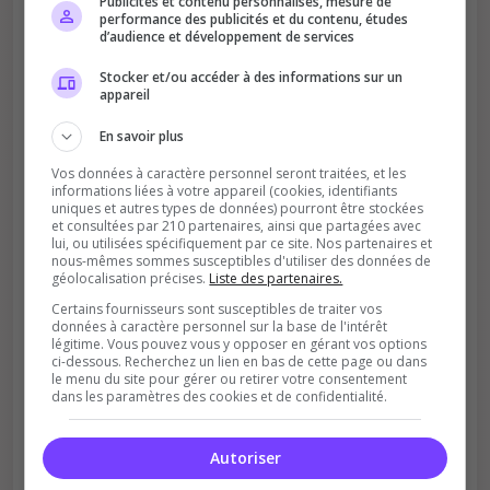
Publicités et contenu personnalisés, mesure de
performance des publicités et du contenu, études
d’audience et développement de services
Stocker et/ou accéder à des informations sur un
appareil
Améliore le classement
En savoir plus
Votre vote aide le serveur à monter dans le
classement
Vos données à caractère personnel seront traitées, et les
informations liées à votre appareil (cookies, identifiants
uniques et autres types de données) pourront être stockées
et consultées par 210 partenaires, ainsi que partagées avec
lui, ou utilisées spécifiquement par ce site. Nos partenaires et
nous-mêmes sommes susceptibles d'utiliser des données de
géolocalisation précises.
Liste des partenaires.
Certains fournisseurs sont susceptibles de traiter vos
données à caractère personnel sur la base de l'intérêt
Soutient la communauté
légitime. Vous pouvez vous y opposer en gérant vos options
ci-dessous. Recherchez un lien en bas de cette page ou dans
Plus de visibilité = plus de joueurs
le menu du site pour gérer ou retirer votre consentement
dans les paramètres des cookies et de confidentialité.
Autoriser