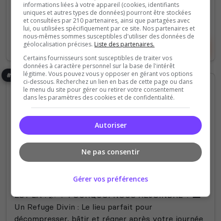
informations liées à votre appareil (cookies, identifiants
uniques et autres types de données) pourront être stockées
0 Slots
et consultées par 210 partenaires, ainsi que partagées avec
lui, ou utilisées spécifiquement par ce site. Nos partenaires et
nous-mêmes sommes susceptibles d'utiliser des données de
géolocalisation précises.
Liste des partenaires.
Voir le serveur
Voter
Certains fournisseurs sont susceptibles de traiter vos
données à caractère personnel sur la base de l'intérêt
légitime. Vous pouvez vous y opposer en gérant vos options
#6
ci-dessous. Recherchez un lien en bas de cette page ou dans
le menu du site pour gérer ou retirer votre consentement
dans les paramètres des cookies et de confidentialité.
Autoriser
PVP
Skyblock
Ne pas consentir
OmegaServ
Gérer vos préférences
🌌 L'ÉVEIL D'OMEGASERV : LA PHASE DE TEST
EST LÀ ! 🌌 ✨ POURQUOI NOUS REJOINDRE ? 🏛️
Un Refuge Divin : Le lieu parfait pour
décompresser, bâtir et régner après votre journée