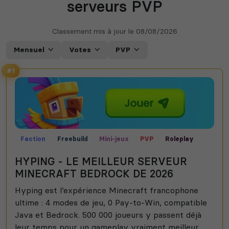
serveurs PVP
Classement mis à jour le
08/08/2026
Mensuel
Votes
PVP
#1
Faction
Freebuild
Mini-jeux
PVP
Roleplay
Semi-RP
Skyblock
UHC
HYPING - LE MEILLEUR SERVEUR
MINECRAFT BEDROCK DE 2026
Hyping est l’expérience Minecraft francophone
ultime : 4 modes de jeu, 0 Pay-to-Win, compatible
Java et Bedrock. 500 000 joueurs y passent déjà
leur temps pour un gameplay vraiment meilleur