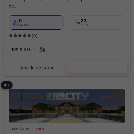
de...
0
23
votes
clics
(0)
100 Slots
Voir le serveur
Voter
#7
Mini-jeux
PVP