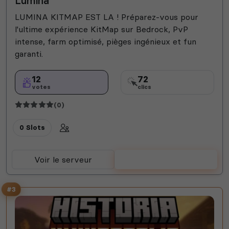
Lumina
LUMINA KITMAP EST LA ! Préparez-vous pour
l'ultime expérience KitMap sur Bedrock, PvP
intense, farm optimisé, pièges ingénieux et fun
garanti.
12
72
votes
clics
(0)
0 Slots
Voir le serveur
Voter
#3