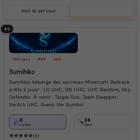
Voir le serveur
Voter
#9
Mini-jeux
PVP
UHC
Sumihiko
Sumihiko héberge des serveurs Minecraft Bedrock
prêts à jouer : LG UHC, DN UHC, UHC Random, Sky
Defender. À venir : Taupe Gun, Team Swapper,
Switch UHC, Guess the Symbol.
0
24
votes
clics
(0)