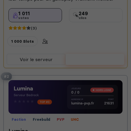
1 011
249
votes
clics
(3)
1 000 Slots
Voir le serveur
Voter
#2
Faction
Freebuild
PVP
UHC