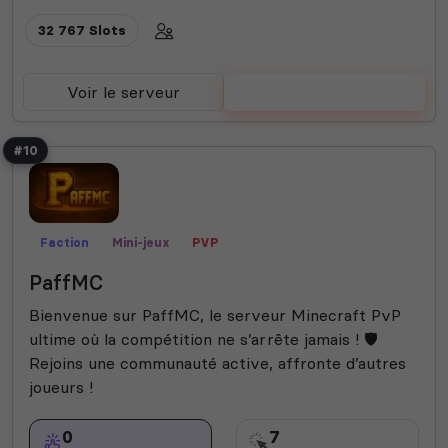
32 767 Slots
Voir le serveur
Voter
#10
Faction
Mini-jeux
PVP
PaffMC
Bienvenue sur PaffMC, le serveur Minecraft PvP
ultime où la compétition ne s’arrête jamais ! 🛡️
Rejoins une communauté active, affronte d’autres
joueurs !
0
7