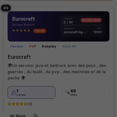
#4
Faction
PVP
Roleplay
Semi-RP
Eurocraft
🌍Un serveur java et bedrock avec des pays , des
guerres , du build , du pvp , des machines et de la
peche 🌍
1
49
votes
clics
(1)
40 Slots