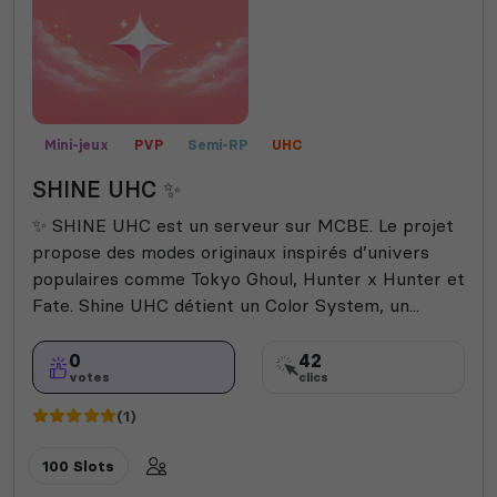
Mini-jeux
PVP
Semi-RP
UHC
SHINE UHC ✨
✨ SHINE UHC est un serveur sur MCBE. Le projet
propose des modes originaux inspirés d’univers
populaires comme Tokyo Ghoul, Hunter x Hunter et
Fate. Shine UHC détient un Color System, un...
0
42
votes
clics
(1)
100 Slots