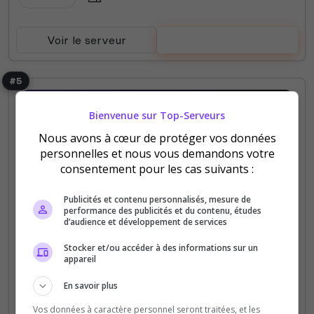
Voir le serveur
Voter
#5
Bienvenue sur Top-Serveurs
Nous avons à cœur de protéger vos données
personnelles et nous vous demandons votre
consentement pour les cas suivants :
PVP
Mini-jeux
Skyblock
Publicités et contenu personnalisés, mesure de
bedrockjava.uvs0.exaroton
performance des publicités et du contenu, études
d’audience et développement de services
le serveur et Pour crée sa maison
Stocker et/ou accéder à des informations sur un
appareil
0
60
votes
clics
En savoir plus
(0)
Vos données à caractère personnel seront traitées, et les