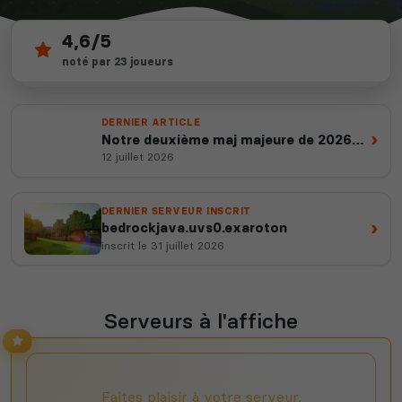
4,6/5
69
depuis 2012
noté par 23 joueurs
serveurs actifs
14 ans d'expertise
DERNIER ARTICLE
›
Notre deuxième maj majeure de 2026
est en ligne
12 juillet 2026
DERNIER SERVEUR INSCRIT
›
bedrockjava.uvs0.exaroton
inscrit le 31 juillet 2026
Serveurs à l'affiche
Faites plaisir à votre serveur,