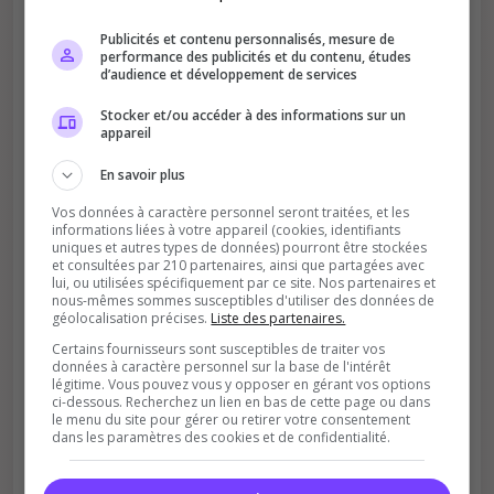
Votre vote aide le serveur à monter dans le
Publicités et contenu personnalisés, mesure de
classement
performance des publicités et du contenu, études
d’audience et développement de services
Stocker et/ou accéder à des informations sur un
appareil
En savoir plus
Vos données à caractère personnel seront traitées, et les
Soutient la communauté
informations liées à votre appareil (cookies, identifiants
uniques et autres types de données) pourront être stockées
Plus de visibilité = plus de joueurs
et consultées par 210 partenaires, ainsi que partagées avec
lui, ou utilisées spécifiquement par ce site. Nos partenaires et
nous-mêmes sommes susceptibles d'utiliser des données de
géolocalisation précises.
Liste des partenaires.
Certains fournisseurs sont susceptibles de traiter vos
données à caractère personnel sur la base de l'intérêt
légitime. Vous pouvez vous y opposer en gérant vos options
ci-dessous. Recherchez un lien en bas de cette page ou dans
le menu du site pour gérer ou retirer votre consentement
dans les paramètres des cookies et de confidentialité.
Récompenses possibles
Certains serveurs offrent des bonus aux