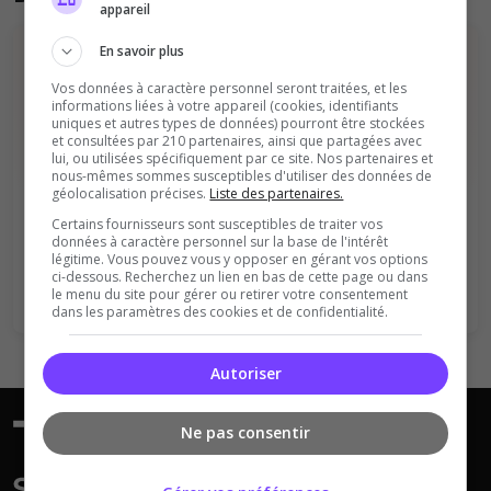
appareil
En savoir plus
Vos données à caractère personnel seront traitées, et les
informations liées à votre appareil (cookies, identifiants
uniques et autres types de données) pourront être stockées
et consultées par 210 partenaires, ainsi que partagées avec
lui, ou utilisées spécifiquement par ce site. Nos partenaires et
Vous devez être connecté pour ajouter
nous-mêmes sommes susceptibles d'utiliser des données de
géolocalisation précises.
Liste des partenaires.
un avis sur ce serveur !
Certains fournisseurs sont susceptibles de traiter vos
données à caractère personnel sur la base de l'intérêt
Se connecter
S'inscrire
légitime. Vous pouvez vous y opposer en gérant vos options
ci-dessous. Recherchez un lien en bas de cette page ou dans
le menu du site pour gérer ou retirer votre consentement
dans les paramètres des cookies et de confidentialité.
Autoriser
Ne pas consentir