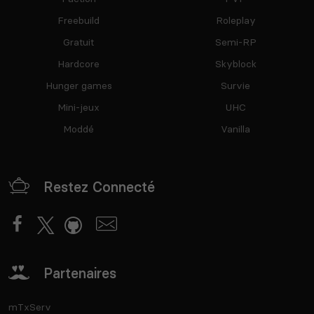
Freebuild
Roleplay
Gratuit
Semi-RP
Hardcore
Skyblock
Hunger games
Survie
Mini-jeux
UHC
Moddé
Vanilla
Restez Connecté
Partenaires
mTxServ