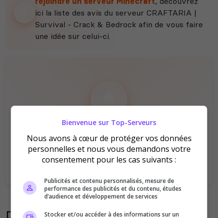
rejoindre un serveur Minecraft
, découvrez
ici la liste des avis du serveur CRAFTARIA |
Survival - Crack & Bedrock afin de vous faire
une idée sur celui-ci.
Bienvenue sur Top-Serveurs
Il n'y a pas encore d'avis sur ce serveur.
Nous avons à cœur de protéger vos données
Qualité
Staff du serveur
personnelles et nous vous demandons votre
Ambiance
Disponibilité
consentement pour les cas suivants :
Publicités et contenu personnalisés, mesure de
performance des publicités et du contenu, études
d’audience et développement de services
Donner son avis sur le serveur
Stocker et/ou accéder à des informations sur un