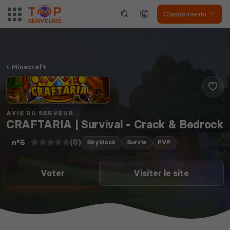
Classements
Neverwinter
Minecraft
Squad
Nights
AVIS DU SERVEUR
CRAFTARIA | Survival - Crack & Bedrock
(0)
n°6
Skyblock
Survie
PVP
Myth of Empires
Enshrouded
Voter
Visiter le site
Voir tous les
jeux disponibles