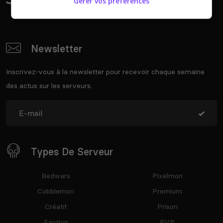
Gérer vos préférences
Newsletter
Inscrivez-vous à la newsletter pour recevoir chaque semaine
des actus sur les serveurs.
Types De Serveur
Bedwars
Pixelmon
Cobblemon
Premium
Créatif
Prison
Faction
PVP