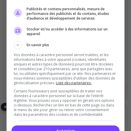
Ouverture 18 Avril 2026 - Skyblock Fantasy 🧭
Publicités et contenu personnalisés, mesure de
performance des publicités et du contenu, études
Classes Humain, Nain ⚔️ Donjons instanciés 🧭 boss
d’audience et développement de services
uniques 🛠️ Métiers et items farm2win💰 Économie
dynamique 💎 Runes 🛠️...
Stocker et/ou accéder à des informations sur un
appareil
1 877
3 469
En savoir plus
votes
clics
Vos données à caractère personnel seront traitées, et les
(0)
informations liées à votre appareil (cookies, identifiants
uniques et autres types de données) pourront être stockées
et consultées par 210 partenaires, ainsi que partagées avec
75/1 000
Joueurs
lui, ou utilisées spécifiquement par ce site. Nos partenaires et
nous-mêmes sommes susceptibles d'utiliser des données de
géolocalisation précises.
Liste des partenaires.
Voir le serveur
Voter
Certains fournisseurs sont susceptibles de traiter vos
données à caractère personnel sur la base de l'intérêt
légitime. Vous pouvez vous y opposer en gérant vos options
ci-dessous. Recherchez un lien en bas de cette page ou dans
#9
le menu du site pour gérer ou retirer votre consentement
dans les paramètres des cookies et de confidentialité.
Autoriser