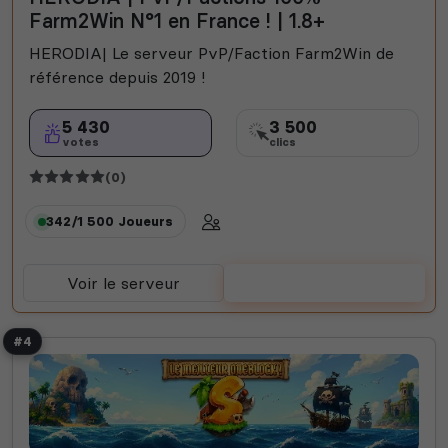
Farm2Win N°1 en France ! | 1.8+
HERODIA| Le serveur PvP/Faction Farm2Win de
référence depuis 2019 !
5 430
3 500
votes
clics
(0)
342/1 500
Joueurs
Voir le serveur
Voter
#4