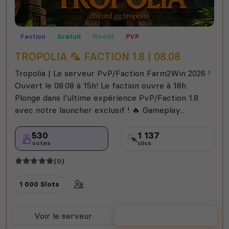
Faction
Gratuit
Moddé
PVP
TROPOLIA 🦜 FACTION 1.8 | 08.08
Tropolia | Le serveur PvP/Faction Farm2Win 2026 !
Ouvert le 08.08 à 15h! Le faction ouvre à 18h.
Plonge dans l’ultime expérience PvP/Faction 1.8
avec notre launcher exclusif ! 🔥 Gameplay...
530
1 137
votes
clics
(0)
1 000 Slots
Voir le serveur
Voter