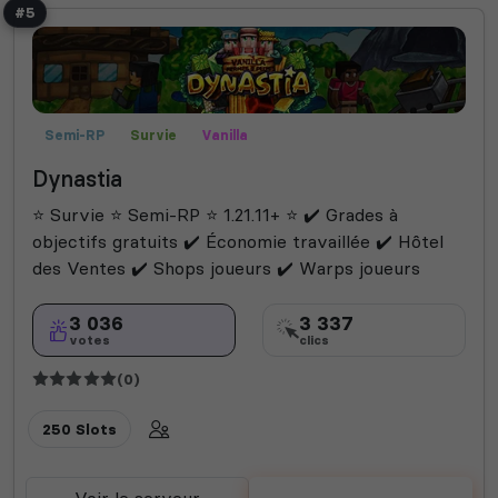
#5
Semi-RP
Survie
Vanilla
Dynastia
⭐ Survie ⭐ Semi-RP ⭐ 1.21.11+ ⭐ ✔️ Grades à
objectifs gratuits ✔️ Économie travaillée ✔️ Hôtel
des Ventes ✔️ Shops joueurs ✔️ Warps joueurs
3 036
3 337
votes
clics
(0)
250 Slots