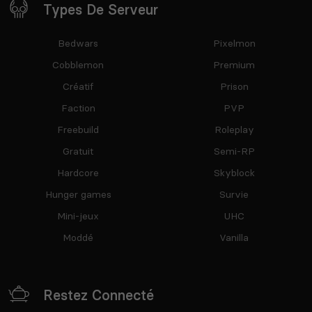
Types De Serveur
Bedwars
Pixelmon
Cobblemon
Premium
Créatif
Prison
Faction
PVP
Freebuild
Roleplay
Gratuit
Semi-RP
Hardcore
Skyblock
Hunger games
Survie
Mini-jeux
UHC
Moddé
Vanilla
Restez Connecté