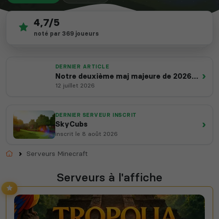
4,7/5
2 138
depuis 2012
noté par 369 joueurs
serveurs actifs
14 ans d'expertise
DERNIER ARTICLE
›
Notre deuxième maj majeure de 2026
est en ligne
12 juillet 2026
DERNIER SERVEUR INSCRIT
›
SkyCubs
inscrit le 8 août 2026
Accueil
Serveurs Minecraft
Serveurs à l'affiche