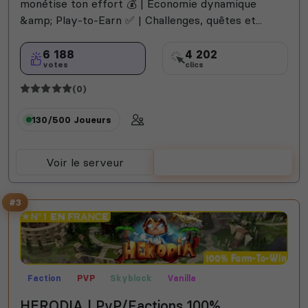
monétise ton effort 💰 | Économie dynamique
&amp; Play-to-Earn ✅ | Challenges, quêtes et...
6 188
4 202
votes
clics
(0)
130/500
Joueurs
Voir le serveur
Voter
#3
Faction
PVP
Skyblock
Vanilla
HERODIA | PvP/Factions 100%