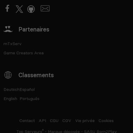
Partenaires
mTxServ
Game Creators Area
Classements
Deutsch
Español
English
Português
Contact
API
CGU
CGV
Vie privée
Cookies
®
Top Serveurs
- Marque déposée - SASU Born2Play