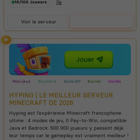
19/100
Joueurs
Voir le serveur
Voter
Mini-jeux
Skyblock
Semi-RP
Survie
Vanilla
Hardcore
Premium
Faction
Gratuit
PVP
HYPING | LE MEILLEUR SERVEUR
Freebuild
MINECRAFT DE 2026
Hyping est l’expérience Minecraft francophone
ultime : 4 modes de jeu, 0 Pay-to-Win, compatible
Java et Bedrock. 500 000 joueurs y passent déjà
leur temps car le gameplay est vraiment meilleur !