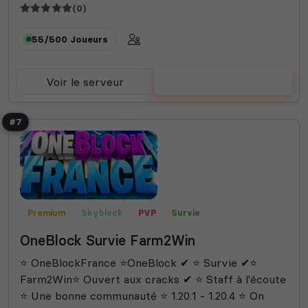
(0)
55/500
Joueurs
Voir le serveur
Voter
#7
Premium
Skyblock
PVP
Survie
OneBlock Survie Farm2Win
⭐ OneBlockFrance ⭐OneBlock ✔ ⭐ Survie ✔⭐
Farm2Win⭐ Ouvert aux cracks ✔ ⭐ Staff à l'écoute
⭐ Une bonne communauté ⭐ 1.20.1 - 1.20.4 ⭐ On