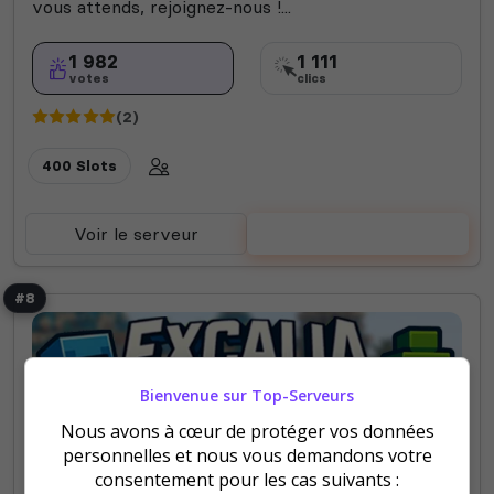
vous attends, rejoignez-nous !...
1 982
1 111
votes
clics
(2)
400 Slots
Voir le serveur
Voter
#8
Bienvenue sur Top-Serveurs
Nous avons à cœur de protéger vos données
Skyblock
Semi-RP
Premium
personnelles et nous vous demandons votre
consentement pour les cas suivants :
Excalia