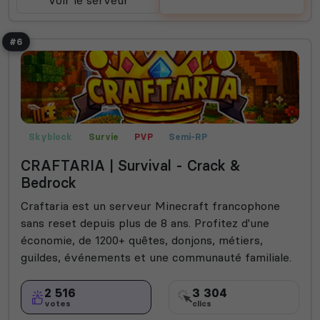
Voir le serveur
Voter
#6
Skyblock
Survie
PVP
Semi-RP
CRAFTARIA | Survival - Crack &
Bedrock
Craftaria est un serveur Minecraft francophone
sans reset depuis plus de 8 ans. Profitez d'une
économie, de 1200+ quêtes, donjons, métiers,
guildes, événements et une communauté familiale.
2 516
3 304
votes
clics