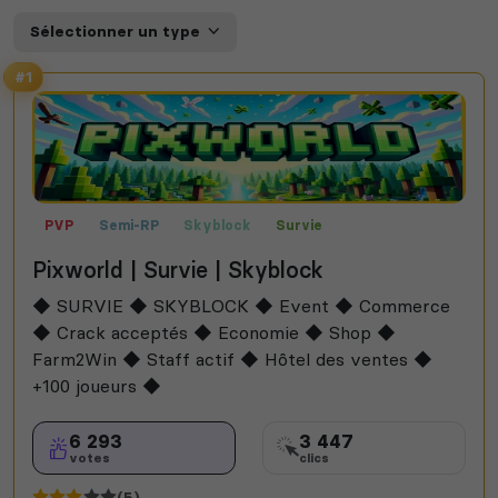
Sélectionner un type
#1
PVP
Semi-RP
Skyblock
Survie
Pixworld | Survie | Skyblock
◆ SURVIE ◆ SKYBLOCK ◆ Event ◆ Commerce
◆ Crack acceptés ◆ Economie ◆ Shop ◆
Farm2Win ◆ Staff actif ◆ Hôtel des ventes ◆
+100 joueurs ◆
6 293
3 447
votes
clics
(5)