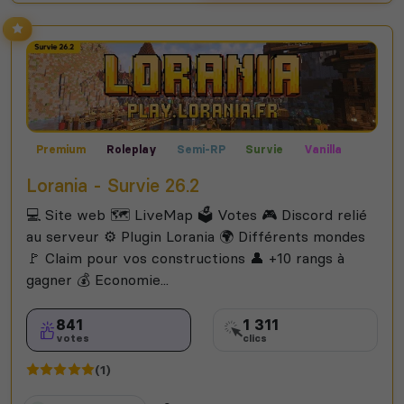
Premium
Roleplay
Semi-RP
Survie
Vanilla
Lorania - Survie 26.2
💻 Site web 🗺️ LiveMap 🗳️ Votes 🎮 Discord relié
au serveur ⚙️ Plugin Lorania 🌍 Différents mondes
🚩 Claim pour vos constructions 👤 +10 rangs à
gagner 💰 Economie...
841
1 311
votes
clics
(1)