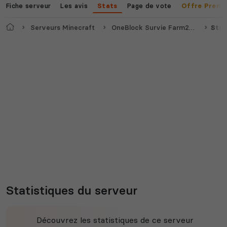
Fiche serveur
Les avis
Page de vote
Stats
Offre Premi
Accueil
Serveurs Minecraft
OneBlock Survie Farm2Win
Stat
Statistiques du serveur
Découvrez les statistiques de ce serveur