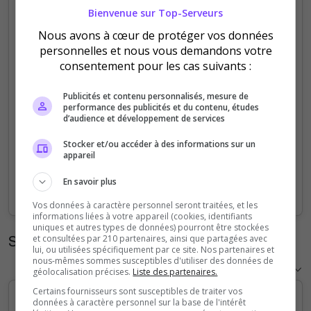
Bienvenue sur Top-Serveurs
5
Nous avons à cœur de protéger vos données
personnelles et nous vous demandons votre
4
consentement pour les cas suivants :
3
Publicités et contenu personnalisés, mesure de
performance des publicités et du contenu, études
2
d’audience et développement de services
Stocker et/ou accéder à des informations sur un
1
appareil
0
En savoir plus
Sep
Oct
Nov
Dec
Jan
Feb
Mar
Apr
May
Jun
Jul
Aug
Vos données à caractère personnel seront traitées, et les
informations liées à votre appareil (cookies, identifiants
uniques et autres types de données) pourront être stockées
Statistiques horaires
et consultées par 210 partenaires, ainsi que partagées avec
lui, ou utilisées spécifiquement par ce site. Nos partenaires et
nous-mêmes sommes susceptibles d'utiliser des données de
géolocalisation précises.
Liste des partenaires.
Certains fournisseurs sont susceptibles de traiter vos
données à caractère personnel sur la base de l'intérêt
5