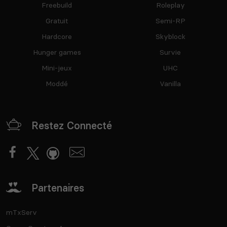
Freebuild
Roleplay
Gratuit
Semi-RP
Hardcore
Skyblock
Hunger games
Survie
Mini-jeux
UHC
Moddé
Vanilla
Restez Connecté
Partenaires
mTxServ